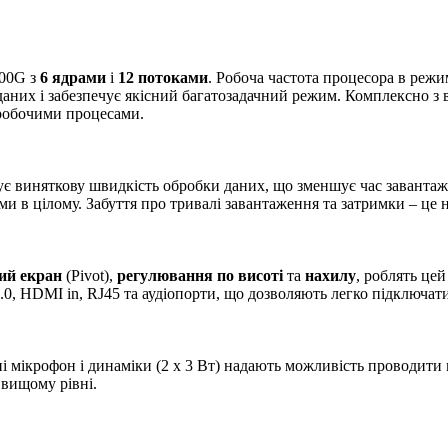
600G з
6 ядрами
і
12 потоками
. Робоча частота процесора в режи
и даних і забезпечує якісний багатозадачний режим. Комплексно
 робочими процесами.
ує виняткову швидкість обробки даних, що зменшує час заванта
еми в цілому. Забуття про тривалі завантаження та затримки – це
ий екран
(Pivot),
регулювання по висоті
та
нахилу
, роблять це
.0, HDMI in, RJ45 та аудіопорти, що дозволяють легко підключати
і мікрофон і динаміки (2 x 3 Вт) надають можливість проводити в
 вищому рівні.