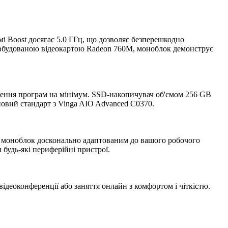
мі Boost досягає 5.0 ГГц, що дозволяє безперешкодно
 з вбудованою відеокартою Radeon 760M, моноблок демонструє
ження програм на мінімум. SSD-накопичувач об'ємом 256 GB
 новий стандарт з Vinga AIO Advanced C0370.
й моноблок досконально адаптованим до вашого робочого
 будь-які периферійні пристрої.
ідеоконференції або заняття онлайн з комфортом і чіткістю.