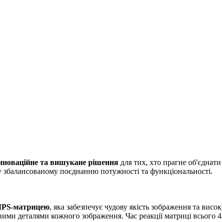
нноваційне та вишукане рішення
для тих, хто прагне об'єднат
єму збалансованому поєднанню потужності та функціональності.
IPS-матрицею
, яка забезпечує чудову якість зображення та висо
вими деталями кожного зображення. Час реакції матриці всього 