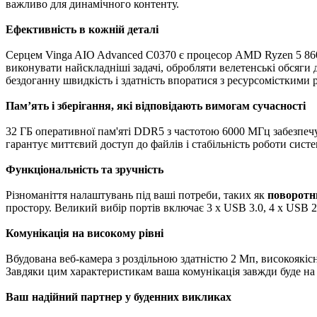
важливо для динамічного контенту.
Ефективність в кожній деталі
Серцем Vinga AIO Advanced C0370 є процесор AMD Ryzen 5 8
виконувати найскладніші задачі, обробляти велетенські обсяг
бездоганну швидкість і здатність впоратися з ресурсомісткими
Пам’ять і зберігання, які відповідають вимогам сучасності
32 ГБ оперативної пам'яті DDR5 з частотою 6000 МГц забезпеч
гарантує миттєвий доступ до файлів і стабільність роботи сист
Функціональність та зручність
Різноманіття налаштувань під ваші потреби, таких як
поворотн
простору. Великий вибір портів включає 3 x USB 3.0, 4 x USB 2
Комунікація на високому рівні
Вбудована веб-камера з роздільною здатністю 2 Мп, високоякісн
Завдяки цим характеристикам ваша комунікація завжди буде на
Ваш надійний партнер у буденних викликах