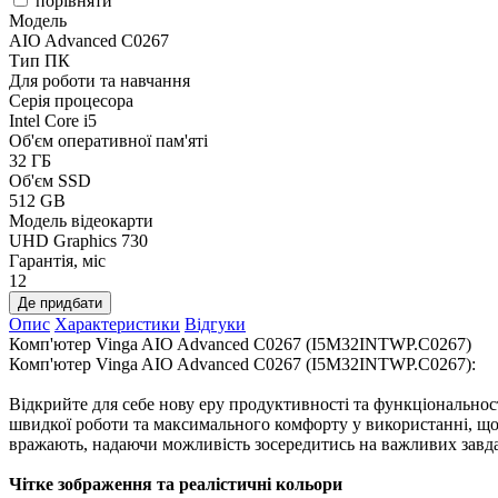
порівняти
Модель
AIO Advanced C0267
Тип ПК
Для роботи та навчання
Серія процесора
Intel Core i5
Об'єм оперативної пам'яті
32 ГБ
Об'єм SSD
512 GB
Модель відеокарти
UHD Graphics 730
Гарантія, міс
12
Де придбати
Опис
Характеристики
Відгуки
Комп'ютер Vinga AIO Advanced C0267 (I5M32INTWP.C0267)
Комп'ютер Vinga AIO Advanced C0267 (I5M32INTWP.C0267):
Відкрийте для себе нову еру продуктивності та функціонально
швидкої роботи та максимального комфорту у використанні, щ
вражають, надаючи можливість зосередитись на важливих завда
Чітке зображення та реалістичні кольори