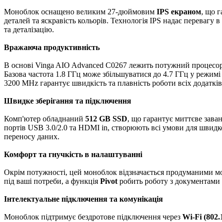
Моноблок оснащено великим 27-дюймовим
IPS екраном
, що 
деталей та яскравість кольорів. Технологія IPS надає перевагу
та деталізацію.
Вражаюча продуктивність
В основі Vinga AIO Advanced C0267 лежить потужний процесо
Базова частота 1.8 ГГц може збільшуватися до 4.7 ГГц у режимі
3200 MHz гарантує швидкість та плавність роботи всіх додатків
Швидке зберігання та підключення
Комп'ютер обладнаний
512 GB SSD
, що гарантує миттєве зава
портів USB 3.0/2.0 та HDMI in, створюють всі умови для швидко
переносу даних.
Комфорт та гнучкість в налаштуванні
Окрім потужності, цей моноблок відзначається продуманими мо
під ваші потреби, а функція
Pivot
робить роботу з документами
Інтелектуальне підключення та комунікація
Моноблок підтримує бездротове підключення через
Wi-Fi (802.