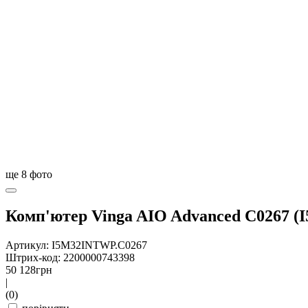
ще
8
фото
Комп'ютер Vinga AIO Advanced C0267 
Артикул: I5M32INTWP.C0267
Штрих-код: 2200000743398
50 128
грн
|
(0)