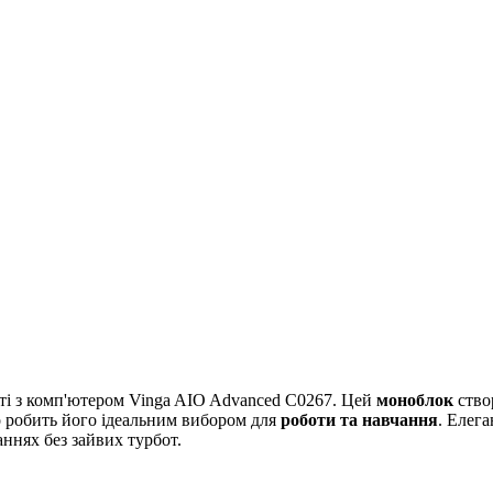
сті з комп'ютером Vinga AIO Advanced C0267. Цей
моноблок
ство
о робить його ідеальним вибором для
роботи та навчання
. Елег
ннях без зайвих турбот.