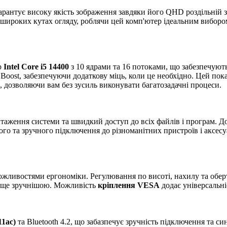
гарантує високу якість зображення завдяки його QHD роздільній з
 в широких кутах огляду, роблячи цей комп'ютер ідеальним вибором
р
Intel Core i5 14400
з 10 ядрами та 16 потоками, що забезпечуют
 Boost, забезпечуючи додаткову міць, коли це необхідно. Цей пок
, дозволяючи вам без зусиль виконувати багатозадачні процеси.
нтаження системи та швидкий доступ до всіх файлів і програм. Д
го та зручного підключення до різноманітних пристроїв і аксесу
жливостями ергономіки. Регулювання по висоті, нахилу та обер
 ще зручнішою. Можливість
кріплення VESA
додає універсальніс
11ac)
та Bluetooth 4.2, що забазпечує зручність підключення та 