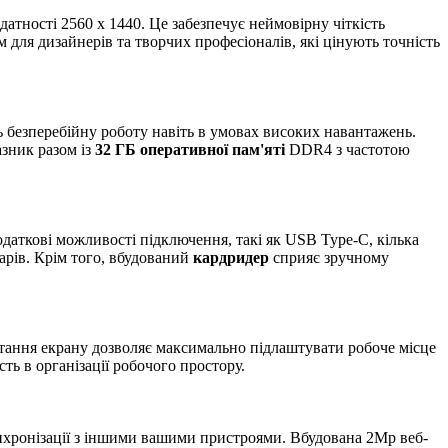
датності 2560 x 1440. Це забезпечує неймовірну чіткість
 для дизайнерів та творчих професіоналів, які цінують точність
ь безперебійну роботу навіть в умовах високих навантажень.
азник разом із
32 ГБ оперативної пам'яті
DDR4 з частотою
одаткові можливості підключення, такі як USB Type-C, кілька
арів. Крім того, вбудований
кардридер
сприяє зручному
тання екрану дозволяє максимально підлаштувати робоче місце
ть в організації робочого простору.
синхронізації з іншими вашими пристроями. Вбудована 2Mp веб-