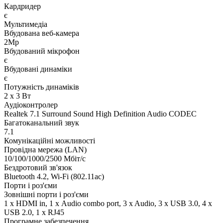
Кардридер
є
Мультимедіа
Вбудована веб-камера
2Mp
Вбудований мікрофон
є
Вбудовані динаміки
є
Потужність динаміків
2 x 3 Вт
Аудіоконтролер
Realtek 7.1 Surround Sound High Definition Audio CODEC
Багатоканальний звук
7.1
Комунікаційні можливості
Провідна мережа (LAN)
10/100/1000/2500 Мбіт/с
Бездротовий зв'язок
Bluetooth 4.2, Wi-Fi (802.11ac)
Порти і роз'єми
Зовнішні порти і роз'єми
1 x HDMI in, 1 х Audio combo port, 3 x Audio, 3 x USB 3.0, 4 x
USB 2.0, 1 x RJ45
Програмне забезпечення