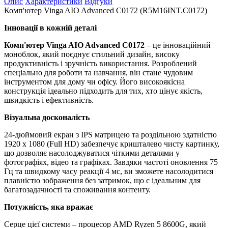
Опис
Характеристики
Відгуки
Комп'ютер Vinga AIO Advanced C0172 (R5M16INT.C0172)
Інновації в кожній деталі
Комп'ютер Vinga AIO Advanced C0172
– це інноваційний
моноблок, який поєднує стильний дизайн, високу
продуктивність і зручність використання. Розроблений
спеціально для роботи та навчання, він стане чудовим
інструментом для дому чи офісу. Його високоякісна
конструкція ідеально підходить для тих, хто цінує якість,
швидкість і ефективність.
Візуальна досконалість
24-дюймовий екран з IPS матрицею та роздільною здатністю
1920 x 1080 (Full HD) забезпечує кришталево чисту картинку,
що дозволяє насолоджуватися чіткими деталями у
фотографіях, відео та графіках. Завдяки частоті оновлення 75
Гц та швидкому часу реакції 4 мс, ви зможете насолодитися
плавністю зображення без затримок, що є ідеальним для
багатозадачності та споживання контенту.
Потужність, яка вражає
Серце цієї системи – процесор AMD Ryzen 5 8600G, який