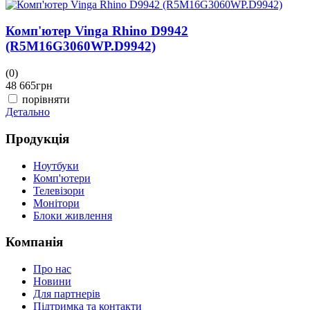
Комп'ютер Vinga Rhino D9942
(R5M16G3060WP.D9942)
(0)
(
48 665
грн
4
порівняти
Детально
Д
Продукція
Ноутбуки
Комп'ютери
Телевізори
Монітори
Блоки живлення
Компанія
Про нас
Новини
Для партнерів
Підтримка та контакти