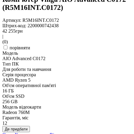
(R5M16INT.C0172)
Артикул: R5M16INT.C0172
Штрих-код: 2200000742438
42 255
грн
|
(0)
порівняти
Модель
AIO Advanced C0172
Тип ПК
Для роботи та навчання
Серія процесора
AMD Ryzen 5
Об'єм оперативної пам'яті
16 ГБ
Об'єм SSD
256 GB
Модель відеокарти
Radeon 760M
Гарантія, міс
12
Де придбати