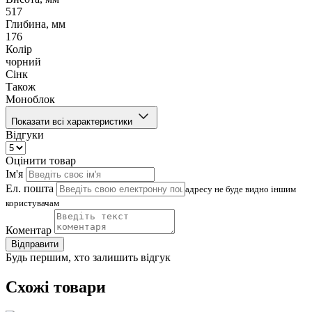
517
Глибина, мм
176
Колір
чорний
Сінк
Також
Моноблок
Показати всі характеристики
Відгуки
Оцінити товар
Ім'я
Ел. пошта
адресу не буде видно іншим
користувачам
Коментар
Відправити
Будь першим, хто залишить відгук
Схожі товари