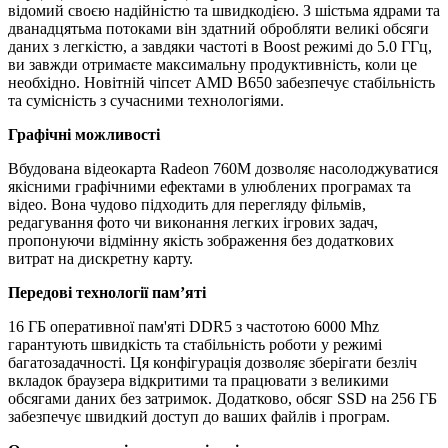
відомий своєю надійністю та швидкодією. З шістьма ядрами та
дванадцятьма потоками він здатний обробляти великі обсяги
даних з легкістю, а завдяки частоті в Boost режимі до 5.0 ГГц,
ви завжди отримаєте максимальну продуктивність, коли це
необхідно. Новітній чіпсет AMD B650 забезпечує стабільність
та сумісність з сучасними технологіями.
Графічні можливості
Вбудована відеокарта Radeon 760M дозволяє насолоджуватися
якісними графічними ефектами в улюблених програмах та
відео. Вона чудово підходить для перегляду фільмів,
редагування фото чи виконання легких ігрових задач,
пропонуючи відмінну якість зображення без додаткових
витрат на дискретну карту.
Передові технології пам’яті
16 ГБ оперативної пам'яті DDR5 з частотою 6000 Mhz
гарантують швидкість та стабільність роботи у режимі
багатозадачності. Ця конфігурація дозволяє зберігати безліч
вкладок браузера відкритими та працювати з великими
обсягами даних без затримок. Додатково, обсяг SSD на 256 ГБ
забезпечує швидкий доступ до ваших файлів і програм.