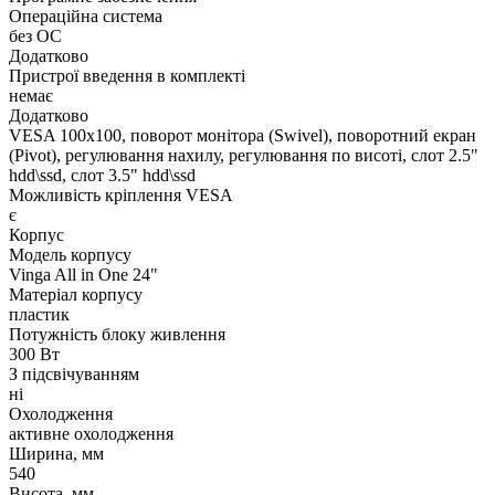
Операційна система
без ОС
Додатково
Пристрої введення в комплекті
немає
Додатково
VESA 100x100, поворот монітора (Swivel), поворотний екран
(Pivot), регулювання нахилу, регулювання по висоті, слот 2.5"
hdd\ssd, слот 3.5" hdd\ssd
Можливість кріплення VESA
є
Корпус
Модель корпусу
Vinga All in One 24"
Матеріал корпусу
пластик
Потужність блоку живлення
300 Вт
З підсвічуванням
ні
Охолодження
активне охолодження
Ширина, мм
540
Висота, мм