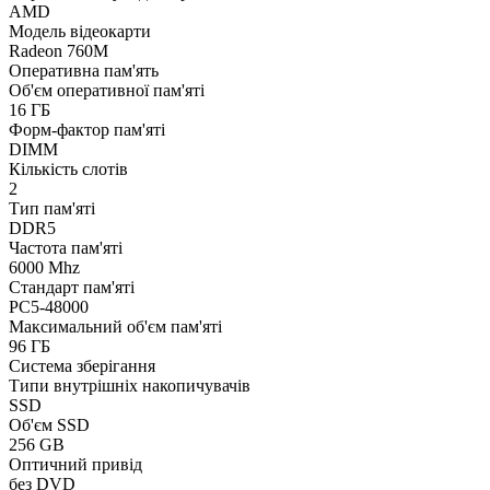
AMD
Модель відеокарти
Radeon 760M
Оперативна пам'ять
Об'єм оперативної пам'яті
16 ГБ
Форм-фактор пам'яті
DIMM
Кількість слотів
2
Тип пам'яті
DDR5
Частота пам'яті
6000 Mhz
Стандарт пам'яті
PC5-48000
Максимальний об'єм пам'яті
96 ГБ
Система зберігання
Типи внутрішніх накопичувачів
SSD
Об'єм SSD
256 GB
Оптичний привід
без DVD