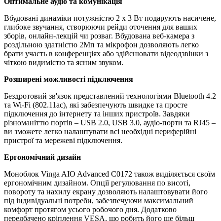
Оптимальне аудіо та комунікація
Вбудовані динаміки потужністю 2 х 3 Вт подарують насичене,
глибоке звучання, створюючи рейди оточення для ваших
зборів, онлайн-лекцій чи розваг. Вбудована веб-камера з
роздільною здатністю 2Мп та мікрофон дозволяють легко
брати участь в конференціях або здійснювати відеодзвінки з
чіткою видимістю та ясним звуком.
Розширені можливості підключення
Бездротовий зв'язок представлений технологіями Bluetooth 4.2
та Wi-Fi (802.11ac), які забезпечують швидке та просте
підключення до інтернету та інших пристроїв. Завдяки
різноманіттю портів – USB 2.0, USB 3.0, аудіо-порти та RJ45 –
ви зможете легко налаштувати всі необхідні периферійні
пристрої та мережеві підключення.
Ергономічний дизайн
Моноблок Vinga AIO Advanced C0172 також виділяється своїм
ергономічним дизайном. Опції регулювання по висоті,
повороту та нахилу екрану дозволяють налаштовувати його
під індивідуальні потреби, забезпечуючи максимальний
комфорт протягом усього робочого дня. Додатково
передбачено кріплення VESA, що робить його ще більш