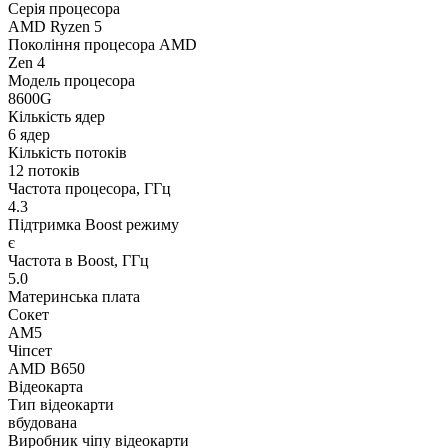
Серія процесора
AMD Ryzen 5
Покоління процесора AMD
Zen 4
Модель процесора
8600G
Кількість ядер
6 ядер
Кількість потоків
12 потоків
Частота процесора, ГГц
4.3
Підтримка Boost режиму
є
Частота в Boost, ГГц
5.0
Материнська плата
Сокет
AM5
Чіпсет
AMD B650
Відеокарта
Тип відеокарти
вбудована
Виробник чіпу відеокарти