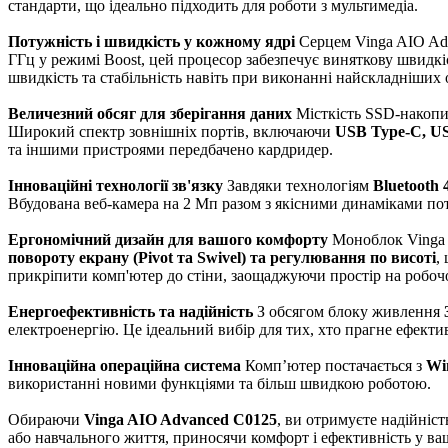
стандарти, що ідеально підходить для роботи з мультимедіа.
Потужність і швидкість у кожному ядрі
Серцем Vinga AIO Ad
ГГц у режимі Boost, цей процесор забезпечує виняткову швидкі
швидкість та стабільність навіть при виконанні найскладніших 
Величезний обсяг для зберігання даних
Місткість SSD-накопич
Широкий спектр зовнішніх портів, включаючи
USB Type-C, US
та іншими пристроями передбачено кардридер.
Інноваційні технології зв'язку
Завдяки технологіям
Bluetooth 
Вбудована веб-камера на 2 Мп разом з якісними динаміками п
Ергономічний дизайн для вашого комфорту
Моноблок Vinga A
повороту екрану (Pivot та Swivel) та регулювання по висоті
,
прикріпити комп'ютер до стіни, заощаджуючи простір на робочо
Енергоефективність та надійність
З обсягом блоку живлення
електроенергію. Це ідеальний вибір для тих, хто прагне ефектив
Інноваційна операційна система
Комп’ютер постачається з
Wi
використанні новими функціями та більш швидкою роботою.
Обираючи
Vinga AIO Advanced C0125
, ви отримуєте надійніс
або навчального життя, приносячи комфорт і ефективність у ва