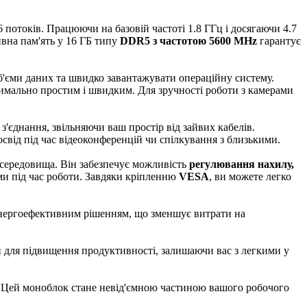
16 потоків. Працюючи на базовій частоті 1.8 ГГц і досягаючи 4.7
ивна пам'ять у 16 ГБ типу
DDR5 з частотою 5600 MHz
гарантує
б'єми даних та швидко завантажувати операційну систему.
симально простим і швидким. Для зручності роботи з камерами
 з'єднання, звільняючи ваш простір від зайвих кабелів.
від під час відеоконференцій чи спілкування з близькими.
середовища. Він забезпечує можливість
регулювання нахилу,
оми під час роботи. Завдяки кріпленню
VESA
, ви можете легко
 енергоефективним рішенням, що зменшує витрати на
и для підвищення продуктивності, залишаючи вас з легкими у
ї. Цей моноблок стане невід'ємною частиною вашого робочого