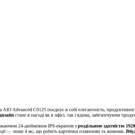
AIO Advanced C0125 поєднує в собі елегантність, продуктивність
дизайн
стане в нагоді як в офісі, так і вдома, забезпечуючи прод
жаючим 24-дюймовим IPS-екраном з
роздільною здатністю 1920
еакції — лише 4 мс, що робить картинки плавними та живими.
Вбу