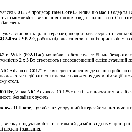
vanced C0125 є процесор
Intel Core i5 14400
, що має 10 ядер та 
сть та можливість виконання кількох завдань одночасно. Операт
обчислень.
увача становить цілий терабайт, що дозволяє зберігати великі о
B 3.0 та USB 2.0
, робить підключення зовнішніх пристроїв мак
4.2
та
Wi-Fi (802.11ac)
, моноблок забезпечує стабільне бездротове
отужністю
2 x 3 Вт
створюють неперевершений аудіовізуальний дос
IO Advanced C0125 має все для створення ідеального робочого 
 що дозволяє підібрати оптимальне положення для мінімізації вт
му столі.
300 Вт
, Vinga AIO Advanced C0125 є не тільки потужним, але й
ності без зайвих зусиль.
ndows 11 Home
, що забезпечує зручний інтерфейс та інструмент
ть, високу продуктивність та стильний дизайн в одному пристро
ші щоденні завдання.