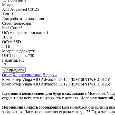
порівняти
Модель
AIO Advanced C0125
Тип ПК
Для роботи та навчання
Серія процесора
Intel Core i5
Об'єм оперативної пам'яті
16 ГБ
Об'єм SSD
1 TB
Модель відеокарти
UHD Graphics 730
Гарантія, міс
12
Де придбати
Опис
Характеристики
Відгуки
Комп'ютер Vinga AIO Advanced C0125 (I5M16INTWH.C0125)
Комп'ютер Vinga AIO Advanced C0125 (I5M16INTWH.C0125)
Ідеальний компаньйон для будь-яких завдань
Моноблок Vinga 
студентів та всіх, хто цінує якість у деталях. Його
компактний 
Незрівнянна якість зображення
Цей моноблок оснащений вра
зображення. Частота оновлення екрана складає 75 Гц, а час р