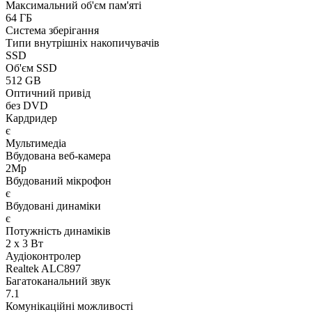
Максимальний об'єм пам'яті
64 ГБ
Система зберігання
Типи внутрішніх накопичувачів
SSD
Об'єм SSD
512 GB
Оптичний привід
без DVD
Кардридер
є
Мультимедіа
Вбудована веб-камера
2Mp
Вбудований мікрофон
є
Вбудовані динаміки
є
Потужність динаміків
2 x 3 Вт
Аудіоконтролер
Realtek ALC897
Багатоканальний звук
7.1
Комунікаційні можливості