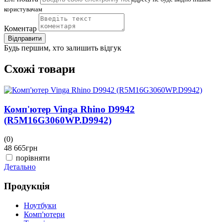
користувачам
Коментар
Відправити
Будь першим, хто залишить відгук
Схожі товари
Комп'ютер Vinga Rhino D9942
(R5M16G3060WP.D9942)
(0)
(
48 665
грн
4
порівняти
Детально
Д
Продукція
Ноутбуки
Комп'ютери