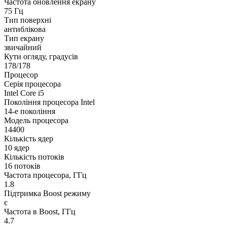
Частота оновлення екрану
75 Гц
Тип поверхні
антиблікова
Тип екрану
звичайний
Кути огляду, градусів
178/178
Процесор
Серія процесора
Intel Core i5
Покоління процесора Intel
14-е покоління
Модель процесора
14400
Кількість ядер
10 ядер
Кількість потоків
16 потоків
Частота процесора, ГГц
1.8
Підтримка Boost режиму
є
Частота в Boost, ГГц
4.7