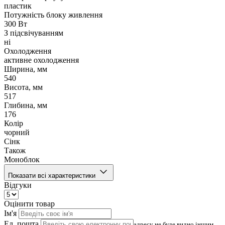
пластик
Потужність блоку живлення
300 Вт
З підсвічуванням
ні
Охолодження
активне охолодження
Ширина, мм
540
Висота, мм
517
Глибина, мм
176
Колір
чорний
Сінк
Також
Моноблок
Показати всі характеристики
Відгуки
Оцінити товар
Ім'я
Ел. пошта
адресу не буде видно іншим