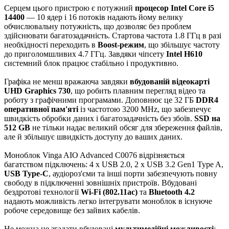
Серцем цього пристрою є потужний
процесор Intel Core i5
14400
— 10 ядер і 16 потоків надають йому велику
обчислювальну потужність, що дозволяє без проблем
здійснювати багатозадачність. Стартова частота 1.8 ГГц в разі
необхідності переходить в
Boost-режим
, що збільшує частоту
до приголомшливих 4.7 ГГц. Завдяки чіпсету
Intel H610
системний блок працює стабільно і продуктивно.
Графіка не менш вражаюча завдяки
вбудованій відеокарті
UHD Graphics 730
, що робить плавним перегляд відео та
роботу з графічними програмами. Доповнює це 32 ГБ
DDR4
оперативної пам'яті
із частотою 3200 MHz, що забезпечує
швидкість обробки даних і багатозадачність без збоїв.
SSD на
512 GB
не тільки надає великий обсяг для збереження файлів,
але й збільшує швидкість доступу до ваших даних.
Моноблок Vinga AIO Advanced C0076 відрізняється
багатством підключень: 4 х USB 2.0, 2 х USB 3.2 Gen1 Type A,
USB Type-C
, аудіороз'єми та інші порти забезпечують повну
свободу в підключенні зовнішніх пристроїв. Вбудовані
бездротові технології
Wi-Fi (802.11ac)
та
Bluetooth 4.2
надають можливість легко інтегрувати моноблок в існуюче
робоче середовище без зайвих кабелів.
Не можна не згадати вбудовані
мультимедійні можливості
: