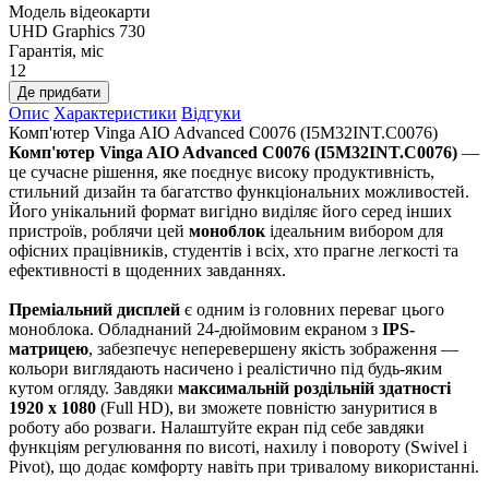
Модель відеокарти
UHD Graphics 730
Гарантія, міс
12
Де придбати
Опис
Характеристики
Відгуки
Комп'ютер Vinga AIO Advanced C0076 (I5M32INT.C0076)
Комп'ютер Vinga AIO Advanced C0076 (I5M32INT.C0076)
—
це сучасне рішення, яке поєднує високу продуктивність,
стильний дизайн та багатство функціональних можливостей.
Його унікальний формат вигідно виділяє його серед інших
пристроїв, роблячи цей
моноблок
ідеальним вибором для
офісних працівників, студентів і всіх, хто прагне легкості та
ефективності в щоденних завданнях.
Преміальний дисплей
є одним із головних переваг цього
моноблока. Обладнаний 24-дюймовим екраном з
IPS-
матрицею
, забезпечує неперевершену якість зображення —
кольори виглядають насичено і реалістично під будь-яким
кутом огляду. Завдяки
максимальній роздільній здатності
1920 x 1080
(Full HD), ви зможете повністю зануритися в
роботу або розваги. Налаштуйте екран під себе завдяки
функціям регулювання по висоті, нахилу і повороту (Swivel і
Pivot), що додає комфорту навіть при тривалому використанні.