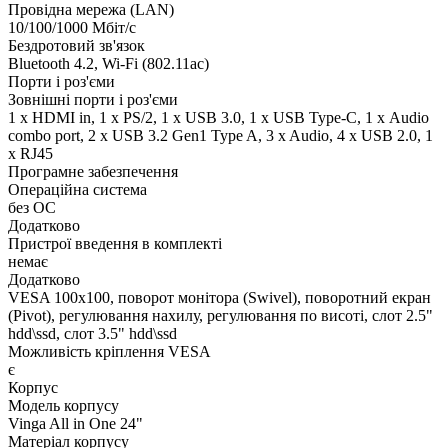
Провідна мережа (LAN)
10/100/1000 Мбіт/с
Бездротовий зв'язок
Bluetooth 4.2, Wi-Fi (802.11ac)
Порти і роз'єми
Зовнішні порти і роз'єми
1 x HDMI in, 1 x PS/2, 1 x USB 3.0, 1 x USB Type-C, 1 х Audio
combo port, 2 x USB 3.2 Gen1 Type A, 3 x Audio, 4 x USB 2.0, 1
x RJ45
Програмне забезпечення
Операційна система
без ОС
Додатково
Пристрої введення в комплекті
немає
Додатково
VESA 100x100, поворот монітора (Swivel), поворотний екран
(Pivot), регулювання нахилу, регулювання по висоті, слот 2.5"
hdd\ssd, слот 3.5" hdd\ssd
Можливість кріплення VESA
є
Корпус
Модель корпусу
Vinga All in One 24"
Матеріал корпусу