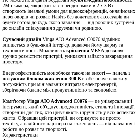
2Мп камера, мікрофон та стереодинаміки в 2 x 3 Вт
створюють ідеальні умови для відеоконференцій, онлайнових
переговорів чи розваг. Навіть без додаткових аксесуарів ви
будете готові до будь-якого завдання — від робочих зустрічей
до онлайн спілкування з друзями чи родиною.
Сучасний дизайн
Vinga AIO Advanced C0076 відмінно
впишеться в будь-який інтер'єр, додаючи йому шарму та
технологічності. Можливість
кріплення VESA
дозволяє
зручно розмістити пристрій, уникаючи зайвого захаращення
простору.
Енергоефективність моноблока також на висоті — панель з
потужним блоком живлення 300 Вт
забезпечує належну
потужність при мінімальних витратах електроенергії,
зберігаючи баланс між продуктивністю та економією.
Комп'ютер
Vinga AIO Advanced C0076
— це універсальний
інструмент, який об'єднує продуктивність, стиль та інновації,
створений для тих, хто цінує якість і зручність у всіх аспектах
життя. Обравши цей пристрій, ви отримуєте не просто
техніку, а надійного партнера на кожен день — від навчання і
роботи до розваг та творчості.
Характеристики