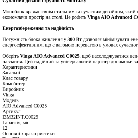
Сучасний дизайн і зручність монтажу
Моноблок вражає своїм стильним та сучасним дизайном, який га
економлячи простір на столі. Це робить
Vinga AIO Advanced C
Енергозбереження та надійність
Потужність блока живлення у
300 Вт
дозволяє мінімізувати ен
енергоефективним, що є вагомою перевагою в умовах сучасног
Оберіть
Vinga AIO Advanced C0025
, щоб насолоджуватися неп
навчання. Цей надійний та універсальний партнер допоможе ва
Характеристики
Загальні
Клас товару
Комп'ютер
Виробник
Vinga
Модель
AIO Advanced C0025
Артикул
I3M32INT.C0025
Гарантія, міс
12
Основні характеристики