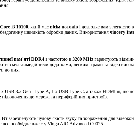
ання.
 Core i3 10100
, який має
вісім потоків
і дозволяє вам з легкістю
є бездоганну швидкість обробки даних. Використання
чіпсету Int
тивної пам’яті DDR4
з частотою в
3200 MHz
гарантують відмінн
ти з мультимедійними додатками, легким іграми та відео високої
уп до них.
2 x USB 3.2 Gen1 Type-A, 1 x USB Type-C, а також HDMI in, що д
 підключення до мережі та периферійних пристроїв.
3 Вт
забезпечують чудову якість звуку та зображення для відеокон
е все необхідне вже є у Vinga AIO Advanced C0025.