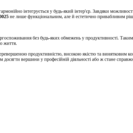
рмонійно інтегрується у будь-який інтер'єр. Завдяки можливост
0025
не лише функціональним, але й естетично привабливим ріш
ергоспоживання без будь-яких обмежень у продуктивності. Таким
о життя.
еревершеною продуктивністю, високою якістю та винятковим ком
м досягти вершини у професійній діяльності або ж стане справ