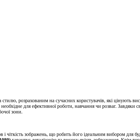
а стилю, розрахованим на сучасних користувачів, які цінують ви
е необхідне для ефективної роботи, навчання чи розваг. Завдяки
очої зони.
в і чіткість зображень, що робить його ідеальним вибором для б
1080)
гарантує деталізацію та високу якість зображення. Крім то