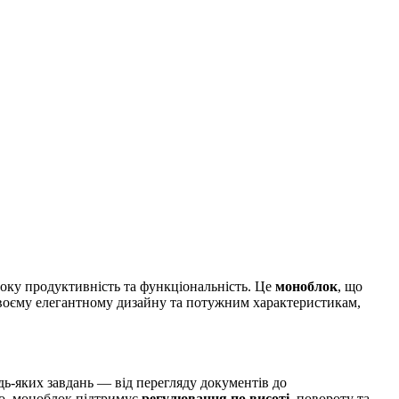
соку продуктивність та функціональність. Це
моноблок
, що
 своєму елегантному дизайну та потужним характеристикам,
удь-яких завдань — від перегляду документів до
го, моноблок підтримує
регулювання по висоті
, повороту та