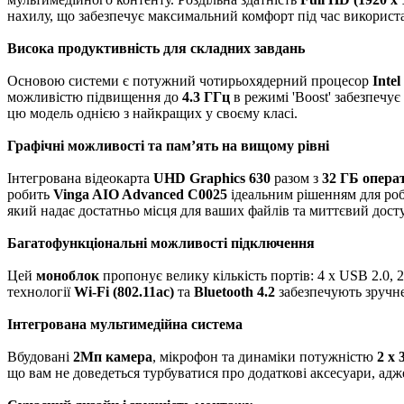
нахилу, що забезпечує максимальний комфорт під час використ
Висока продуктивність для складних завдань
Основою системи є потужний чотирьохядерний процесор
Intel
можливістю підвищення до
4.3 ГГц
в режимі 'Boost' забезпечу
цю модель однією з найкращих у своєму класі.
Графічні можливості та пам’ять на вищому рівні
Інтегрована відеокарта
UHD Graphics 630
разом з
32 ГБ опера
робить
Vinga AIO Advanced C0025
ідеальним рішенням для робо
який надає достатньо місця для ваших файлів та миттєвий дост
Багатофункціональні можливості підключення
Цей
моноблок
пропонує велику кількість портів: 4 x USB 2.0, 
технології
Wi-Fi (802.11ac)
та
Bluetooth 4.2
забезпечують зручне
Інтегрована мультимедійна система
Вбудовані
2Мп камера
, мікрофон та динаміки потужністю
2 x 
що вам не доведеться турбуватися про додаткові аксесуари, адж