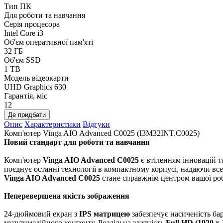
Тип ПК
Для роботи та навчання
Серія процесора
Intel Core i3
Об'єм оперативної пам'яті
32 ГБ
Об'єм SSD
1 TB
Модель відеокарти
UHD Graphics 630
Гарантія, міс
12
Де придбати
Опис
Характеристики
Відгуки
Комп'ютер Vinga AIO Advanced C0025 (I3M32INT.C0025)
Новий стандарт для роботи та навчання
Комп'ютер
Vinga AIO Advanced C0025
є втіленням інновацій т
поєднує останні технології в компактному корпусі, надаючи вс
Vinga AIO Advanced C0025
стане справжнім центром вашої роб
Неперевершена якість зображення
24-дюймовий екран з
IPS матрицею
забезпечує насиченість бар
мультимедійного контенту. Роздільна здатність
Full HD (1920 x 