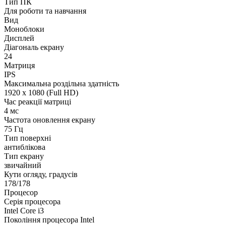
Тип ПК
Для роботи та навчання
Вид
Моноблоки
Дисплей
Діагональ екрану
24
Матриця
IPS
Максимальна роздільна здатність
1920 x 1080 (Full HD)
Час реакції матриці
4 мс
Частота оновлення екрану
75 Гц
Тип поверхні
антиблікова
Тип екрану
звичайний
Кути огляду, градусів
178/178
Процесор
Серія процесора
Intel Core i3
Покоління процесора Intel