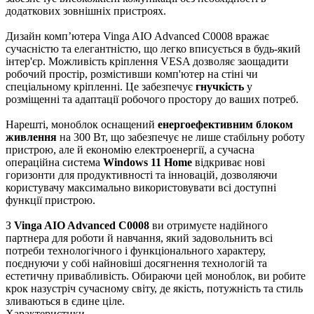
додаткових зовнішніх пристроях.
Дизайн комп’ютера Vinga AIO Advanced C0008 вражає
сучасністю та елегантністю, що легко вписується в будь-який
інтер'єр. Можливість кріплення VESA дозволяє заощадити
робочий простір, розмістивши комп'ютер на стіні чи
спеціальному кріпленні. Це забезпечує
гнучкість
у
розміщенні та адаптації робочого простору до ваших потреб.
Нарешті, моноблок оснащений
енергоефективним блоком
живлення
на 300 Вт, що забезпечує не лише стабільну роботу
пристрою, але й економію електроенергії, а сучасна
операційна система
Windows 11 Home
відкриває нові
горизонти для продуктивності та інновацій, дозволяючи
користувачу максимально використовувати всі доступні
функції пристрою.
З
Vinga AIO Advanced C0008
ви отримуєте надійного
партнера для роботи й навчання, який задовольнить всі
потреби технологічного і функціонального характеру,
поєднуючи у собі найновіші досягнення технологій та
естетичну привабливість. Обираючи цей моноблок, ви робите
крок назустріч сучасному світу, де якість, потужність та стиль
зливаються в єдине ціле.
Характеристики