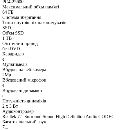
PC4-25600
Максимальний об'єм пам'яті
64 ГБ
Система зберігання
Типи внутрішніх накопичувачів
SSD
Об'єм SSD
1 TB
Оптичний привід
без DVD
Кардридер
є
Мультимедіа
Вбудована веб-камера
2Mp
Вбудований мікрофон
є
Вбудовані динаміки
є
Потужність динаміків
2 x 3 Вт
Аудіоконтролер
Realtek 7.1 Surround Sound High Definition Audio CODEC
Багатоканальний звук
7.1