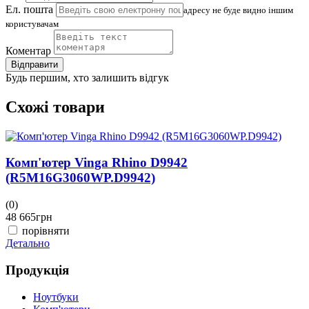
Ел. пошта
адресу не буде видно іншим
користувачам
Коментар
Відправити
Будь першим, хто залишить відгук
Схожі товари
Комп'ютер Vinga Rhino D9942
(R5M16G3060WP.D9942)
(0)
(
48 665
грн
4
порівняти
Детально
Д
Продукція
Ноутбуки