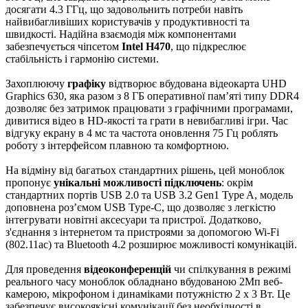
досягати 4.3 ГГц, що задовольнить потреби навіть
найвибагливіших користувачів у продуктивності та
швидкості. Надійна взаємодія між компонентами
забезпечується чіпсетом
Intel H470
, що підкреслює
стабільність і гармонію системи.
Захоплюючу
графіку
відтворює вбудована відеокарта UHD
Graphics 630, яка разом з 8 ГБ оперативної пам’яті типу DDR4
дозволяє без затримок працювати з графічними програмами,
дивитися відео в HD-якості та грати в невибагливі ігри. Час
відгуку екрану в 4 мс та частота оновлення 75 Гц роблять
роботу з інтерфейсом плавною та комфортною.
На відміну від багатьох стандартних рішень, цей моноблок
пропонує
унікальні можливості підключень
: окрім
стандартних портів USB 2.0 та USB 3.2 Gen1 Type A, модель
доповнена роз’ємом USB Type-C, що дозволяє з легкістю
інтегрувати новітні аксесуари та пристрої. Додатково,
з'єднання з інтернетом та пристроями за допомогою Wi-Fi
(802.11ac) та Bluetooth 4.2 розширює можливості комунікацій.
Для проведення
відеоконференцій
чи спілкування в режимі
реального часу моноблок обладнано вбудованою 2Мп веб-
камерою, мікрофоном і динаміками потужністю 2 x 3 Вт. Це
забезпечує високоякісні комунікації без необхідності в