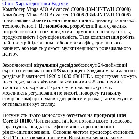
Опис
Характеристики
Відгуки
Комп'ютер Vinga AIO Advanced C0008 (I3M8INTWH.C0008)
Комп'ютер Vinga AIO Advanced C0008 (I3M8INTWH.C0008)
представляє собою втілення інноваційного дизайну та високої
технологічності. Це
моноблок
, розроблений для сучасних
потреб роботи та навчання, який гармонійно поєднує стиль,
продуктивність і функціональність. Така комплектація робить
цей пристрій ідеальним вибором для офісу, домашнього
кабінету або навіть у якості мультимедійного розважального
центру.
Захоплюючий
візуальний досвід
забезпечує 24-дюймовий
екран із високоякісною
IPS матрицею
. Завдяки максимальній
роздільній здатності 1920 x 1080 (Full HD), користувачі можуть
насолоджуватися чіткими та яскравими зображеннями з
точними кольорами. Екран зручно налаштовується:
можливість регулювання по висоті, повороту та нахилу
створює комфортні умови для роботи й розваг, забезпечуючи
оптимальний кут огляду.
Потужність цього моноблоку базується на
процесорі Intel
Core i3 10100
. Чотири ядра та вісім потоків цього процесора
гарантують швидкість і ефективність при виконанні
різноманітних завдань. Основна частота процесора становить
3.6 ГГц, але завдяки підтримці Boost-режиму вона може