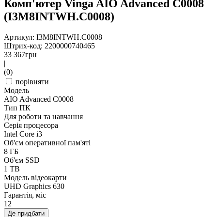
Комп'ютер Vinga AIO Advanced C0008
(I3M8INTWH.C0008)
Артикул: I3M8INTWH.C0008
Штрих-код: 2200000740465
33 367
грн
|
(0)
порівняти
Модель
AIO Advanced C0008
Тип ПК
Для роботи та навчання
Серія процесора
Intel Core i3
Об'єм оперативної пам'яті
8 ГБ
Об'єм SSD
1 TB
Модель відеокарти
UHD Graphics 630
Гарантія, міс
12
Де придбати