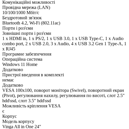
Комунікаційні можливості
Провідна мережа (LAN)
10/100/1000 Мбіт/с
Бездротовий зв'язок
Bluetooth 4.2, Wi-Fi (802.11ac)
Порти і роз'єми
Зовнішні порти і роз'єми
1 x HDMI in, 1 x PS/2, 1 x USB 3.0, 1 x USB Type-C, 1 х Audio
combo port, 2 x USB 2.0, 3 x Audio, 4 x USB 3.2 Gen 1 Type-A, 1
x RJ45
Програмне забезпечення
Операційна система
Windows 11 Home
Додатково
Пристрої введення в комплекті
немає
Додатково
VESA 100x100, поворот монітора (Swivel), поворотний екран
(Pivot), регулювання нахилу, регулювання по висоті, слот 2.5"
hdd\ssd, слот 3.5" hdd\ssd
Можливість кріплення VESA
є
Корпус
Модель корпусу
Vinga All in One 24"