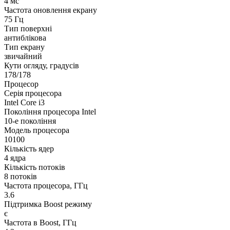
4 мс
Частота оновлення екрану
75 Гц
Тип поверхні
антиблікова
Тип екрану
звичайний
Кути огляду, градусів
178/178
Процесор
Серія процесора
Intel Core i3
Покоління процесора Intel
10-е покоління
Модель процесора
10100
Кількість ядер
4 ядра
Кількість потоків
8 потоків
Частота процесора, ГГц
3.6
Підтримка Boost режиму
є
Частота в Boost, ГГц