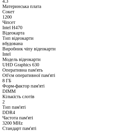
4.3
Материнська плата
Сокет
1200
Чіпсет
Intel H470
Відеокарта
Тип відеокарти
вбудована
Виробник чіпу відеокарти
Intel
Модель відеокарти
UHD Graphics 630
Оперативна пам'ять
Об'єм оперативної пам'яті
8 ГБ
Форм-фактор пам'яті
DIMM
Кількість слотів
2
Тип пам'яті
DDR4
Частота пам'яті
3200 MHz
Стандарт пам'яті