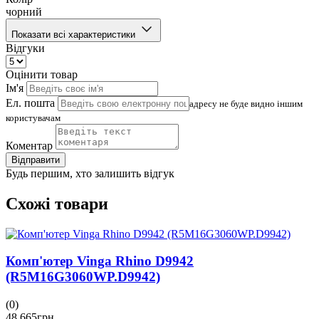
чорний
Показати всі характеристики
Відгуки
Оцінити товар
Ім'я
Ел. пошта
адресу не буде видно іншим
користувачам
Коментар
Відправити
Будь першим, хто залишить відгук
Схожі товари
Комп'ютер Vinga Rhino D9942
(R5M16G3060WP.D9942)
(0)
48 665
грн