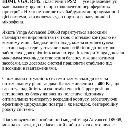
HDMI
,
VGA
,
RJ45
, і класичний
PS/2
— усе це забезпечує
максимальну зручність при підключенні периферійних
пристроїв. Ніхто не залишиться байдужим до продуманості
цієї системи, яка включає аудіо порти для навушників і
мікрофона.
Якість Vinga Advanced D8068 гарантується високими
стандартами виробництва і чіткою системою контролю на
кожному етапі. Завдяки цей підхід, кожна комплектуюча
частина характеризується високою стійкістю до зносу, що
забезпечує довговічність комп'ютера. Інженери Vinga доклали
максимум зусиль для створення балансу між апаратними
засобами, що дозволяє системі працювати стабільно під
високими навантаженнями.
Споживана потужність системи також знаходиться на
оптимальному рівні завдяки блоку живлення на
400 Вт
, що
гарантує надійність та економію енергії. Upper position
встановлення блоку живлення полегшує підтримку
оптимальних температур всередині корпусу, забезпечуючи
ефективну циркуляцію повітря і, як наслідок, безперебійну
роботу системи.
Підсумовуючи всі особливості моделі Vinga Advanced D8068,
можна сказати, що це ідеальний вибір для тих, хто шукає