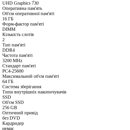
UHD Graphics 730
Оперативна пам'ять
Об'єм оперативної пам'яті
16 ГБ
Форм-фактор пам'яті
DIMM
Кількість слотів
2
Тип пам'яті
DDR4
Частота пам'яті
3200 MHz
Стандарт пам'яті
PC4-25600
Максимальний об'єм пам'яті
64 ГБ
Система зберігання
Типи внутрішніх накопичувачів
SSD
Об'єм SSD
256 GB
Оптичний привід
без DVD
Кардридер
немає