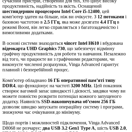
сучасний пристрій, створений для тих, хто цінує високу
продуктивність, надійність та якість. Оснащений
шестиядерним процесором Intel Core i5-12400
, цей
комп'ютер здатен на більше, ніж ви очікуєте. З
12 потоками
і
базовою частотою в
2.5 ГГц
, яка може досягати
4.4 ГГц
в
режимі Boost, він легко справляється з багатозадачністю і
вимогливими додатками.
В основі системи знаходиться
чіпсет Intel H610
і вбудована
відеокарта UHD Graphics 730
, що забезпечує відмінну
графічну продуктивність для роботи та навчання. Незалежно
від того, чи працюєте ви з графічними редакторами, чи
виконуєте численні розрахунки, Vinga Advanced гарантує
плавний і безперебійний процес.
Комп'ютер обладнано
16 ГБ оперативної пам’яті типу
DDR4
, що функціонує на частоті
3200 MHz
. Цей показник
створює вагомий запас швидкості і дієвості, завдяки чому ви
можете повністю розкрити потенціал кожного запущеного
додатку. Наявність
SSD-накопичувача об’ємом 256 ГБ
дозволяє швидко запускати операційну систему і програми,
знижуючи час очікування до мінімуму.
Щодо портів і можливостей підключення, Vinga Advanced
D8068 не розчарує:
два USB 3.2 Gen1 Type A
, шість
USB 2.0
,