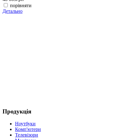
порівняти
Детально
(
4
Д
Продукція
Ноутбуки
Комп'ютери
Телевізори