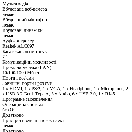
Мультимедіа
Вбудована веб-камера
немає
Вбудований мікрофон
немає
Вбудовані динаміки
немає
Аудіоконтролер
Realtek ALC897
Багатоканальний звук
7.1
Комунікаційні можливості
Провідна мережа (LAN)
10/100/1000 Мбіт/с
Порти і роз'єми
Зовнішні порти і роз'єми
1 x HDMI, 1 x PS/2, 1 x VGA, 1 x Нeadphone, 1 х Microphone, 2
x USB 3.2 Gen1 Type A, 3 x Audio, 6 x USB 2.0, 1 x RJ45
Програмне забезпечення
Операційна система
без ОС
Додатково
Пристрої введення в комплекті
немає
Додатково