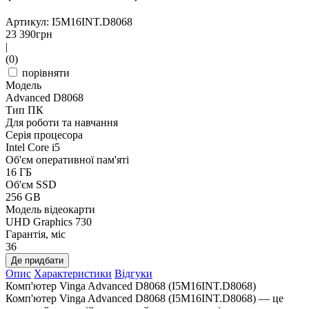
Артикул: I5M16INT.D8068
23 390
грн
|
(0)
порівняти
Модель
Advanced D8068
Тип ПК
Для роботи та навчання
Серія процесора
Intel Core i5
Об'єм оперативної пам'яті
16 ГБ
Об'єм SSD
256 GB
Модель відеокарти
UHD Graphics 730
Гарантія, міс
36
Де придбати
Опис
Характеристики
Відгуки
Комп'ютер Vinga Advanced D8068 (I5M16INT.D8068)
Комп'ютер Vinga Advanced D8068 (I5M16INT.D8068) — це