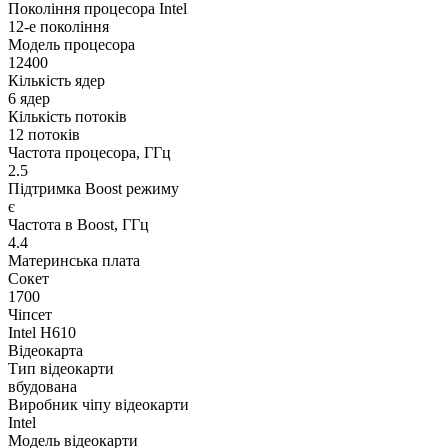
Покоління процесора Intel
12-е покоління
Модель процесора
12400
Кількість ядер
6 ядер
Кількість потоків
12 потоків
Частота процесора, ГГц
2.5
Підтримка Boost режиму
є
Частота в Boost, ГГц
4.4
Материнська плата
Сокет
1700
Чіпсет
Intel H610
Відеокарта
Тип відеокарти
вбудована
Виробник чіпу відеокарти
Intel
Модель відеокарти