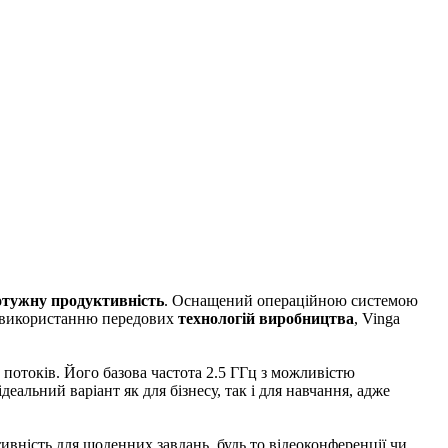
отужну продуктивність
. Оснащений операційною системою
ки використанню передових
технологій виробництва
, Vinga
 потоків. Його базова частота 2.5 ГГц з можливістю
еальний варіант як для бізнесу, так і для навчання, адже
ивність для щоденних завдань, будь то відеоконференції чи