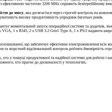
4 з ефективною частотою 3200 MHz сприяють безперебійному вик
істю до зносу
, яка досягається через строгий контроль на кожно
чуватимуть високу продуктивність упродовж багатьох років.
антує моментальний запуск операційної системи та додатків, зна
 1 x VGA, 1 x RJ45, 2 x USB 3.2 Gen1 Type A, 1 x PS/2 надають 
розташуванні, що забезпечує ефективне електроживлення всіх к
ння та жорсткий відсіювальний контроль роблять ймовірність от
, хто у пошуці продуктивної та надійної системи для роботи і на
ожного, хто прагне до досконалості у технологіях.