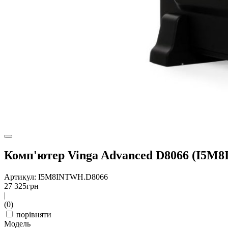
Комп'ютер Vinga Advanced D8066 (I5M
Артикул: I5M8INTWH.D8066
27 325
грн
|
(0)
порівняти
Модель