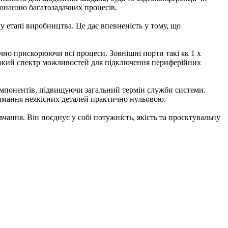
онанню багатозадачних процесів.
му етапі виробництва. Це дає впевненість у тому, що
чно прискорюючи всі процеси. Зовнішні порти такі як 1 x
широкий спектр можливостей для підключення периферійних
омпонентів, підвищуючи загальний термін служби системи.
римання неякісних деталей практично нульовою.
вчання. Він поєднує у собі потужність, якість та проєктувальну