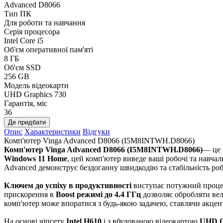
Advanced D8066
Тип ПК
Для роботи та навчання
Серія процесора
Intel Core i5
Об'єм оперативної пам'яті
8 ГБ
Об'єм SSD
256 GB
Модель відеокарти
UHD Graphics 730
Гарантія, міс
36
Де придбати
Опис
Характеристики
Відгуки
Комп'ютер Vinga Advanced D8066 (I5M8INTWH.D8066)
Комп'ютер Vinga Advanced D8066 (I5M8INTWH.D8066)
— це 
Windows 11 Home
, цей комп'ютер виведе ваші робочі та навча
Advanced демонструє бездоганну швидкодію та стабільність роб
Ключем до успіху в продуктивності
виступає потужний проц
прискорення в
Boost режимі до 4.4 ГГц
дозволяє обробляти вели
комп'ютер може впоратися з будь-якою задачею, ставлячи акцен
На основі чіпсету
Intel H610
і з вбудованою відеокартою
UHD G