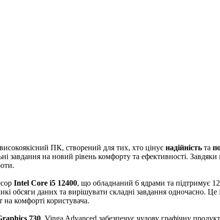
високоякісний ПК, створений для тих, хто цінує
надійність
та
п
льні завдання на новий рівень комфорту та ефективності. Завдя
оти.
есор
Intel Core i5 12400
, що обладнаний 6 ядрами та підтримує 12
кі обсяги даних та вирішувати складні завдання одночасно. Це ід
т на комфорті користувача.
raphics 730
, Vinga Advanced забезпечує чудову графічну продукт