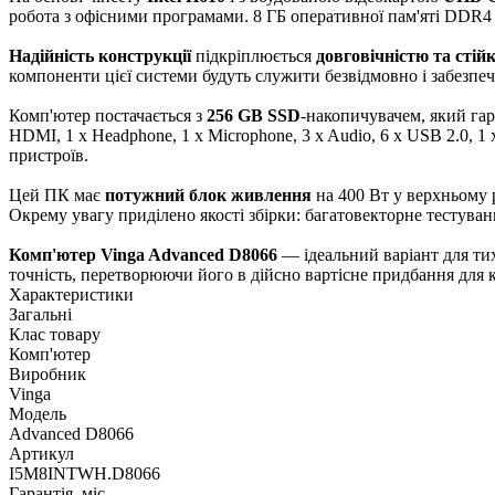
робота з офісними програмами. 8 ГБ оперативної пам'яті DDR
Надійність конструкції
підкріплюється
довговічністю та стійк
компоненти цієї системи будуть служити безвідмовно і забезпе
Комп'ютер постачається з
256 GB SSD
-накопичувачем, який гар
HDMI, 1 x Headphone, 1 х Microphone, 3 x Audio, 6 x USB 2.0,
пристроїв.
Цей ПК має
потужний блок живлення
на 400 Вт у верхньому 
Окрему увагу приділено якості збірки: багатовекторне тестува
Комп'ютер Vinga Advanced D8066
— ідеальний варіант для тих
точність, перетворюючи його в дійсно вартісне придбання для к
Характеристики
Загальні
Клас товару
Комп'ютер
Виробник
Vinga
Модель
Advanced D8066
Артикул
I5M8INTWH.D8066
Гарантія, міс