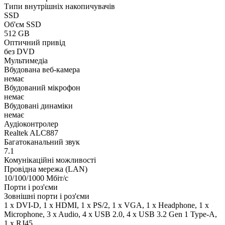
Типи внутрішніх накопичувачів
SSD
Об'єм SSD
512 GB
Оптичний привід
без DVD
Мультимедіа
Вбудована веб-камера
немає
Вбудований мікрофон
немає
Вбудовані динаміки
немає
Аудіоконтролер
Realtek ALC887
Багатоканальний звук
7.1
Комунікаційні можливості
Провідна мережа (LAN)
10/100/1000 Мбіт/с
Порти і роз'єми
Зовнішні порти і роз'єми
1 x DVI-D, 1 x HDMI, 1 x PS/2, 1 x VGA, 1 x Нeadphone, 1 х
Microphone, 3 x Audio, 4 x USB 2.0, 4 x USB 3.2 Gen 1 Type-A,
1 x RJ45