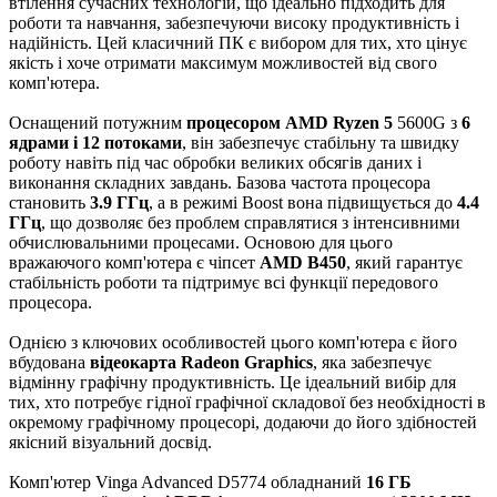
втілення сучасних технологій, що ідеально підходить для
роботи та навчання, забезпечуючи високу продуктивність і
надійність. Цей класичний ПК є вибором для тих, хто цінує
якість і хоче отримати максимум можливостей від свого
комп'ютера.
Оснащений потужним
процесором AMD Ryzen 5
5600G з
6
ядрами і 12 потоками
, він забезпечує стабільну та швидку
роботу навіть під час обробки великих обсягів даних і
виконання складних завдань. Базова частота процесора
становить
3.9 ГГц
, а в режимі Boost вона підвищується до
4.4
ГГц
, що дозволяє без проблем справлятися з інтенсивними
обчислювальними процесами. Основою для цього
вражаючого комп'ютера є чіпсет
AMD B450
, який гарантує
стабільність роботи та підтримує всі функції передового
процесора.
Однією з ключових особливостей цього комп'ютера є його
вбудована
відеокарта Radeon Graphics
, яка забезпечує
відмінну графічну продуктивність. Це ідеальний вибір для
тих, хто потребує гідної графічної складової без необхідності в
окремому графічному процесорі, додаючи до його здібностей
якісний візуальний досвід.
Комп'ютер Vinga Advanced D5774 обладнаний
16 ГБ