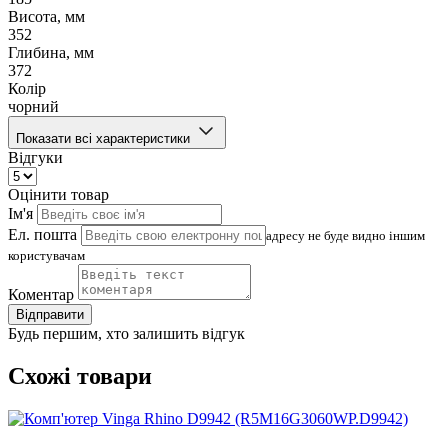
Висота, мм
352
Глибина, мм
372
Колір
чорний
Показати всі характеристики
Відгуки
Оцінити товар
Ім'я
Ел. пошта
адресу не буде видно іншим
користувачам
Коментар
Відправити
Будь першим, хто залишить відгук
Схожі товари