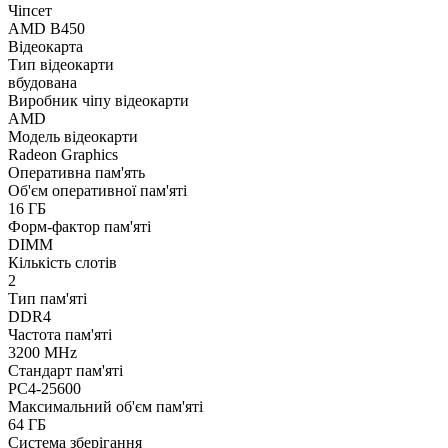
Чіпсет
AMD B450
Відеокарта
Тип відеокарти
вбудована
Виробник чіпу відеокарти
AMD
Модель відеокарти
Radeon Graphics
Оперативна пам'ять
Об'єм оперативної пам'яті
16 ГБ
Форм-фактор пам'яті
DIMM
Кількість слотів
2
Тип пам'яті
DDR4
Частота пам'яті
3200 MHz
Стандарт пам'яті
PC4-25600
Максимальний об'єм пам'яті
64 ГБ
Система зберігання