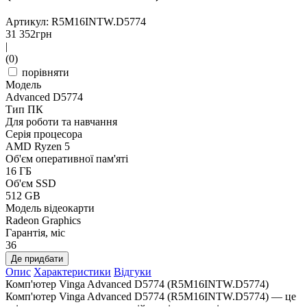
Артикул: R5M16INTW.D5774
31 352
грн
|
(0)
порівняти
Модель
Advanced D5774
Тип ПК
Для роботи та навчання
Серія процесора
AMD Ryzen 5
Об'єм оперативної пам'яті
16 ГБ
Об'єм SSD
512 GB
Модель відеокарти
Radeon Graphics
Гарантія, міс
36
Де придбати
Опис
Характеристики
Відгуки
Комп'ютер Vinga Advanced D5774 (R5M16INTW.D5774)
Комп'ютер Vinga Advanced D5774 (R5M16INTW.D5774) — це