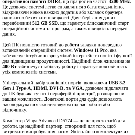
оперативної пам'яті DDR4
, що працює на частоті
3200 MHz
.
Це дозволяє системі легко справлятися з багатозадачністю,
відкриваючи кілька важких додатків або вкладок браузера
одночасно без втрати швидкості. Для зберігання даних
передбачений
512 GB SSD
, що гарантує блискавичний старт
операційної системи та програм, а також швидкість передачі
даних.
Цей ПК повністю готовий до роботи завдяки попередньо
встановленій операційній системі
Windows 11 Pro
, яка
забезпечує інтуїтивно зрозумілий інтерфейс та новітні функції
для підвищення продуктивності. Надійний блок живлення на
400 Вт
забезпечує стабільну роботу і гарантує довговічність
усіх компонентів системи.
Універсальний набір зовнішніх портів, включаючи
USB 3.2
Gen 1 Type-A, HDMI, DVI-D, та VGA
, дозволяє підключати
до ПК будь-які сучасні периферійні пристрої, розширюючи
вашим можливості. Додаткові порти для аудіо дозволяють
насолоджуватися якісним звуком під час роботи або
відпочинку.
Комп'ютер Vinga Advanced D5774 — це не просто засіб для
роботи, це надійний партнер, створений для того, щоб
витримати випробування часом. Якість його комплектуючих