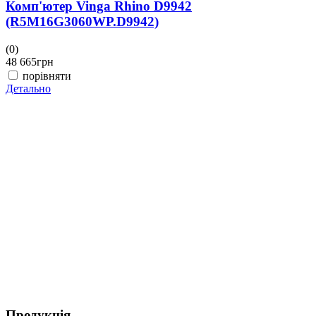
Комп'ютер Vinga Rhino D9942
(R5M16G3060WP.D9942)
(0)
48 665
грн
порівняти
Детально
(
4
Д
Продукція