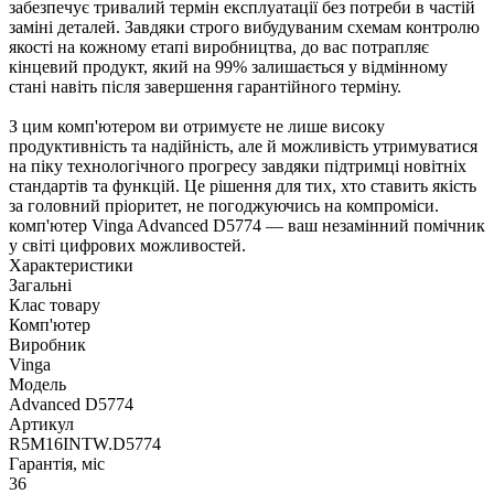
забезпечує тривалий термін експлуатації без потреби в частій
заміні деталей. Завдяки строго вибудуваним схемам контролю
якості на кожному етапі виробництва, до вас потрапляє
кінцевий продукт, який на 99% залишається у відмінному
стані навіть після завершення гарантійного терміну.
З цим комп'ютером ви отримуєте не лише високу
продуктивність та надійність, але й можливість утримуватися
на піку технологічного прогресу завдяки підтримці новітніх
стандартів та функцій. Це рішення для тих, хто ставить якість
за головний пріоритет, не погоджуючись на компроміси.
комп'ютер Vinga Advanced D5774 — ваш незамінний помічник
у світі цифрових можливостей.
Характеристики
Загальні
Клас товару
Комп'ютер
Виробник
Vinga
Модель
Advanced D5774
Артикул
R5M16INTW.D5774
Гарантія, міс
36