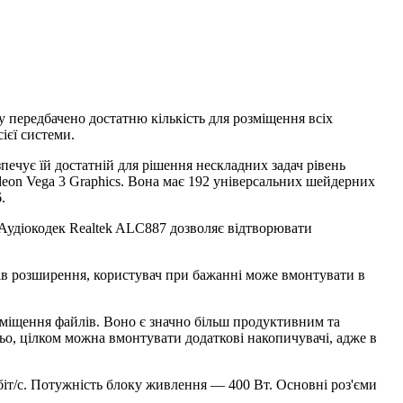
у передбачено достатню кількість для розміщення всіх
ієї системи.
печує їй достатній для рішення нескладних задач рівень
deon Vega 3 Graphics. Вона має 192 універсальних шейдерних
.
Аудіокодек Realtek ALC887 дозволяє відтворювати
тів розширення, користувач при бажанні може вмонтувати в
озміщення файлів. Воно є значно більш продуктивним та
ньо, цілком можна вмонтувати додаткові накопичувачі, адже в
іт/с. Потужність блоку живлення — 400 Вт. Основні роз'єми