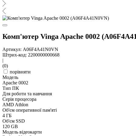
Комп'ютер Vinga Apache 0002 (A06F4A
Артикул: A06F4A41N0VN
Штрих-код: 2200000000668
|
(0)
порівняти
Модель
Apache 0002
Тип ПК
Для роботи та навчання
Серія процесора
AMD Athlon
Об'єм оперативної пам'яті
4 ГБ
Об'єм SSD
120 GB
Модель відеокарти