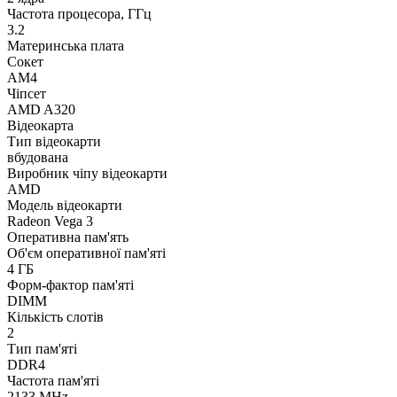
Частота процесора, ГГц
3.2
Материнська плата
Сокет
AM4
Чіпсет
AMD A320
Відеокарта
Тип відеокарти
вбудована
Виробник чіпу відеокарти
AMD
Модель відеокарти
Radeon Vega 3
Оперативна пам'ять
Об'єм оперативної пам'яті
4 ГБ
Форм-фактор пам'яті
DIMM
Кількість слотів
2
Тип пам'яті
DDR4
Частота пам'яті
2133 MHz