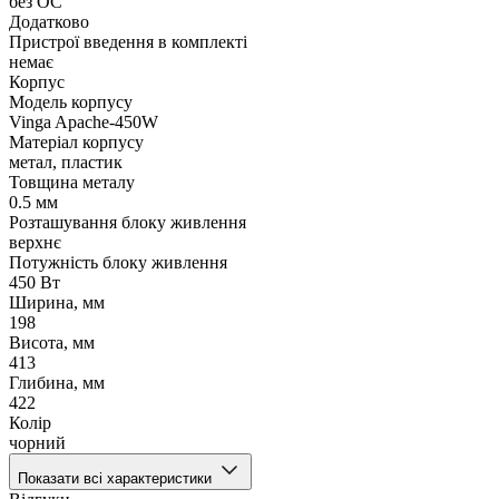
без ОС
Додатково
Пристрої введення в комплекті
немає
Корпус
Модель корпусу
Vinga Apache-450W
Матеріал корпусу
метал, пластик
Товщина металу
0.5 мм
Розташування блоку живлення
верхнє
Потужність блоку живлення
450 Вт
Ширина, мм
198
Висота, мм
413
Глибина, мм
422
Колір
чорний
Показати всі характеристики