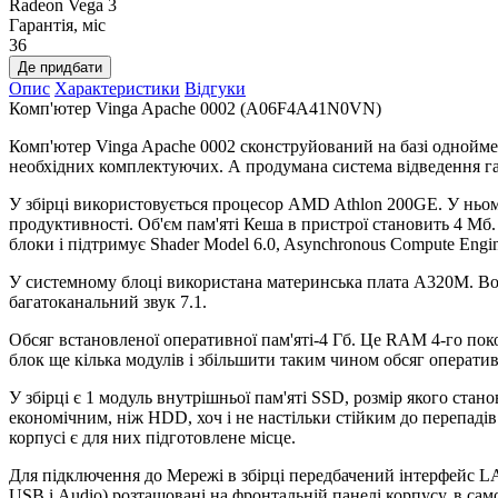
Radeon Vega 3
Гарантія, міс
36
Де придбати
Опис
Характеристики
Відгуки
Комп'ютер Vinga Apache 0002 (A06F4A41N0VN)
Комп'ютер Vinga Apache 0002 сконструйований на базі одноймен
необхідних комплектуючих. А продумана система відведення гар
У збірці використовується процесор AMD Athlon 200GE. У ньому 
продуктивності. Об'єм пам'яті Кеша в пристрої становить 4 Мб.
блоки і підтримує Shader Model 6.0, Asynchronous Compute Engin
У системному блоці використана материнська плата A320M. Вон
багатоканальний звук 7.1.
Обсяг встановленої оперативної пам'яті-4 Гб. Це RAM 4-го пок
блок ще кілька модулів і збільшити таким чином обсяг оперативн
У збірці є 1 модуль внутрішньої пам'яті SSD, розмір якого ста
економічним, ніж HDD, хоч і не настільки стійким до перепаді
корпусі є для них підготовлене місце.
Для підключення до Мережі в збірці передбачений інтерфейс L
USB і Audio) розташовані на фронтальній панелі корпусу, в сам