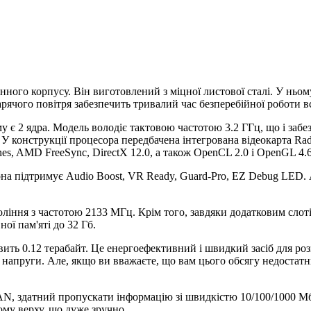
ного корпусу. Він виготовлений з міцної листової сталі. У ньом
ячого повітря забезпечить тривалий час безперебійної роботи вс
є 2 ядра. Модель володіє тактовою частотою 3.2 ГГц, що і забез
 У конструкції процесора передбачена інтегрована відеокарта Ra
es, AMD FreeSync, DirectX 12.0, а також OpenCL 2.0 і OpenGL 4.6
а підтримує Audio Boost, VR Ready, Guard-Pro, EZ Debug LED. 
оління з частотою 2133 МГц. Крім того, завдяки додатковим сло
ої пам'яті до 32 Гб.
новить 0.12 терабайт. Це енергоефективний і швидкий засіб для р
в напруги. Але, якщо ви вважаєте, що вам цього обсягу недостат
AN, здатний пропускати інформацію зі швидкістю 10/100/1000 Мб
ому верху, що дуже зручно.