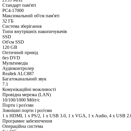
Стандарт пам'яті
PC4-17000
Максимальний об'єм пам'яті
32 ГБ
Система зберігання
Типи внутрішніх накопичувачів
SSD
Об'єм SSD
120 GB
Оптичний привід
без DVD
Мультимедіа
Аудіоконтролер
Realtek ALC887
Багатоканальний звук
7.1
Комунікаційні можливості
Провідна мережа (LAN)
10/100/1000 Мбіт/с
Порти і роз'єми
Зовнішні порти і роз'єми
1 x HDMI, 1 x PS/2, 1 x USB 3.0, 1 x VGA, 1 х Audio, 4 x USB 2.0
Програмне забезпечення
Операційна система