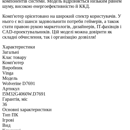
компонентів системи. Модель відрізняється низьким рівнем
шуму, високою енергоефективністю й ККД.
Комп'ютер орієнтовано на широкий спектр користувачів. У
нього є всі шанси задовольнити потреби геймерів, а також
стати правою рукою маркетологів, дизайнерів, IT-фахівців і
CAD-проектувальників. Цій моделі можна довірити як
складні обчислення, так і організацію дозвілля!
Характеристики
Загальні
Клас товару
Комп'ютер
Виробник
Vinga
Модель
Wolverine D7691
Артикул
I5M32G4060W.D7691
Гарантія, міс
36
Основні характеристики
Тип ПК
Ігрові
Вид