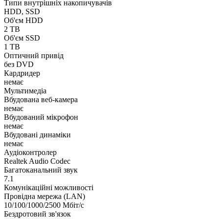
Типи внутрішніх накопичувачів
HDD, SSD
Об'єм HDD
2 TB
Об'єм SSD
1 TB
Оптичний привід
без DVD
Кардридер
немає
Мультимедіа
Вбудована веб-камера
немає
Вбудований мікрофон
немає
Вбудовані динаміки
немає
Аудіоконтролер
Realtek Audio Codec
Багатоканальний звук
7.1
Комунікаційні можливості
Провідна мережа (LAN)
10/100/1000/2500 Мбіт/с
Бездротовий зв'язок