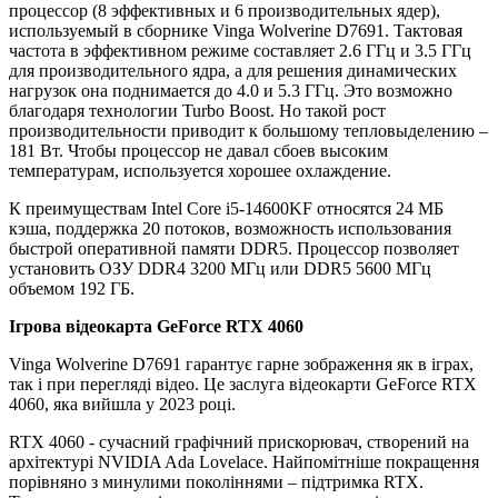
процессор (8 эффективных и 6 производительных ядер),
используемый в сборнике Vinga Wolverine D7691. Тактовая
частота в эффективном режиме составляет 2.6 ГГц и 3.5 ГГц
для производительного ядра, а для решения динамических
нагрузок она поднимается до 4.0 и 5.3 ГГц. Это возможно
благодаря технологии Turbo Boost. Но такой рост
производительности приводит к большому тепловыделению –
181 Вт. Чтобы процессор не давал сбоев высоким
температурам, используется хорошее охлаждение.
К преимуществам Intel Core i5-14600KF относятся 24 МБ
кэша, поддержка 20 потоков, возможность использования
быстрой оперативной памяти DDR5. Процессор позволяет
установить ОЗУ DDR4 3200 МГц или DDR5 5600 МГц
объемом 192 ГБ.
Ігрова відеокарта GeForce RTX 4060
Vinga Wolverine D7691 гарантує гарне зображення як в іграх,
так і при перегляді відео. Це заслуга відеокарти GeForce RTX
4060, яка вийшла у 2023 році.
RTX 4060 - сучасний графічний прискорювач, створений на
архітектурі NVIDIA Ada Lovelace. Найпомітніше покращення
порівняно з минулими поколіннями – підтримка RTX.