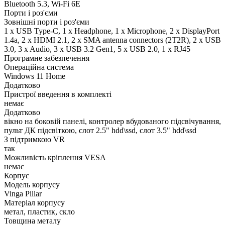
Bluetooth 5.3, Wi-Fi 6E
Порти і роз'єми
Зовнішні порти і роз'єми
1 x USB Type-C, 1 x Нeadphone, 1 х Microphone, 2 x DisplayPort
1.4a, 2 x HDMI 2.1, 2 x SMA antenna connectors (2T2R), 2 x USB
3.0, 3 x Audio, 3 x USB 3.2 Gen1, 5 x USB 2.0, 1 x RJ45
Програмне забезпечення
Операційна система
Windows 11 Home
Додатково
Пристрої введення в комплекті
немає
Додатково
вікно на боковій панелі, контролер вбудованого підсвічування,
пульт ДК підсвіткою, слот 2.5" hdd\ssd, слот 3.5" hdd\ssd
З підтримкою VR
так
Можливість кріплення VESA
немає
Корпус
Модель корпусу
Vinga Pillar
Матеріал корпусу
метал, пластик, скло
Товщина металу