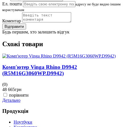
Ел. пошта
адресу не буде видно іншим
користувачам
Коментар
Відправити
Будь першим, хто залишить відгук
Схожі товари
Комп'ютер Vinga Rhino D9942
(R5M16G3060WP.D9942)
(0)
(
48 665
грн
4
порівняти
Детально
Д
Продукція
Ноутбуки