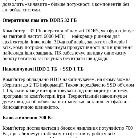
дозволить «вичавити» більше потужності з компонентів без
апгрейда системи.
Оперативна пам'ять DDR5 32 ГБ
Комп'ютер з 32 ГБ оперативної пам'яті DDR5, яка функціонує
на тактовій частоті 6000 МГц — найкраще рішення для
архітекторів, інженерів, 3D-дизайнерів, завзятих геймерів і
всіх, кому потрібно максимум продуктивності для вирішення
найскладніших завдань. ПК забезпечує швидку одночасну
роботу багатьох застосунків без втрати швидкодії.
Накопичувачі HDD 2 TБ + SSD 1 ТБ
Комп'ютер обладнано HDD-накопичувачем, на якому можна
зберігати до 2 ТБ інформації. Також передбачено SSD об'ємом
1 ТБ, який краще використовувати під операційну систему,
програми та комп'ютерні ігри. Твердотільний накопичувач
дуже швидко обробляє дані та запускає встановлені файли з
блискавичною швидкістю.
Блок живлення 700 Вт
Комп'ютер поставляється з блоком живлення потужністю 700
Вт, що забезпечує стабільну та ефективну роботу всіх