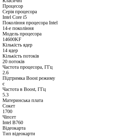
Класичні
Процесор
Серія процесора
Intel Core i5
Покоління процесора Intel
14-е покоління
Модель процесора
14600KF
Кількість ядер
14 ядер
Кількість потоків
20 потоків
Частота процесора, ГГц
2.6
Підтримка Boost режиму
є
Частота в Boost, ГГц
5.3
Материнська плата
Сокет
1700
Чіпсет
Intel B760
Відеокарта
Тип відеокарти