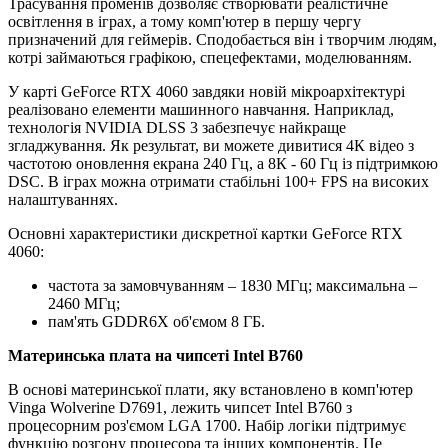
Трасування променів дозволяє створювати реалістичне
освітлення в іграх, а тому комп'ютер в першу чергу
призначений для геймерів. Сподобається він і творчим людям,
котрі займаються графікою, спецефектами, моделюванням.
У карті GeForce RTX 4060 завдяки новій мікроархітектурі
реалізовано елементи машинного навчання. Наприклад,
технологія NVIDIA DLSS 3 забезпечує найкраще
згладжування. Як результат, ви можете дивитися 4К відео з
частотою оновлення екрана 240 Гц, а 8К - 60 Гц із підтримкою
DSC. В іграх можна отримати стабільні 100+ FPS на високих
налаштуваннях.
Основні характеристики дискретної картки GeForce RTX
4060:
частота за замовчуванням – 1830 МГц; максимальна –
2460 МГц;
пам'ять GDDR6X об'ємом 8 ГБ.
Материнська плата на чипсеті Intel B760
В основі материнської плати, яку встановлено в комп'ютер
Vinga Wolverine D7691, лежить чипсет Intel B760 з
процесорним роз'ємом LGA 1700. Набір логіки підтримує
функцію розгону процесора та інших компонентів. Це