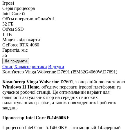
Ігрові
Серія процесора
Intel Core i5
Об'єм оперативної пам'яті
32 ГБ
Об'єм SSD
1 TB
Модель відеокарти
GeForce RTX 4060
Гарантія, міс
36
Де придбати
Опис
Характеристики
Відгуки
Комп'ютер Vinga Wolverine D7691 (I5M32G4060W.D7691)
Комп'ютер Vinga Wolverine D7691
, з операційною системою
Windows 11 Home
, об'єднує переваги ігрової платформи та
сучасної робочої станції. Це оптимальний варіант для
більшості актуальних ігор на середніх і високих
налаштуваннях графіки, а також повсякденних і робочих
завдань.
Процессор Intel Core i5-14600KF
Процессор Intel Core i5-14600KF – это мощный 14-ядерный