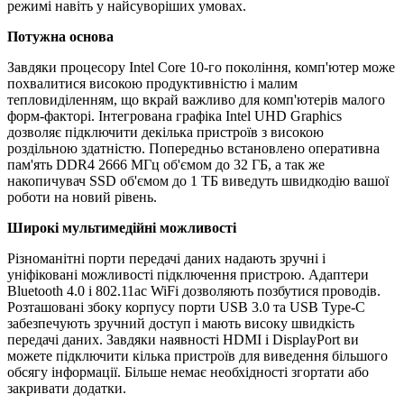
режимі навіть у найсуворіших умовах.
Потужна основа
Завдяки процесору Intel Core 10-го покоління, комп'ютер може
похвалитися високою продуктивністю і малим
тепловиділенням, що вкрай важливо для комп'ютерів малого
форм-факторі. Інтегрована графіка Intel UHD Graphics
дозволяє підключити декілька пристроїв з високою
роздільною здатністю. Попередньо встановлено оперативна
пам'ять DDR4 2666 МГц об'ємом до 32 ГБ, а так же
накопичувач SSD об'ємом до 1 ТБ виведуть швидкодію вашої
роботи на новий рівень.
Широкі мультимедійні можливості
Різноманітні порти передачі даних надають зручні і
уніфіковані можливості підключення пристрою. Адаптери
Bluetooth 4.0 і 802.11ac WiFi дозволяють позбутися проводів.
Розташовані збоку корпусу порти USB 3.0 та USB Type-C
забезпечують зручний доступ і мають високу швидкість
передачі даних. Завдяки наявності HDMI і DisplayPort ви
можете підключити кілька пристроїв для виведення більшого
обсягу інформації. Більше немає необхідності згортати або
закривати додатки.