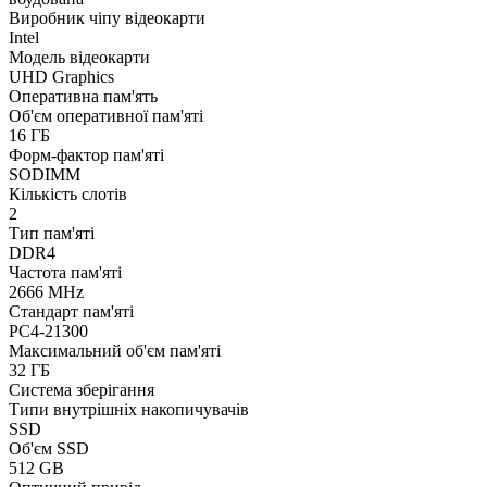
Виробник чіпу відеокарти
Intel
Модель відеокарти
UHD Graphics
Оперативна пам'ять
Об'єм оперативної пам'яті
16 ГБ
Форм-фактор пам'яті
SODIMM
Кількість слотів
2
Тип пам'яті
DDR4
Частота пам'яті
2666 MHz
Стандарт пам'яті
PC4-21300
Максимальний об'єм пам'яті
32 ГБ
Система зберігання
Типи внутрішніх накопичувачів
SSD
Об'єм SSD
512 GB