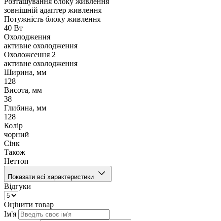
Розташування блоку живлення
зовнішній адаптер живлення
Потужність блоку живлення
40 Вт
Охолодження
активне охолодження
Охоложєення 2
активне охолодження
Ширина, мм
128
Висота, мм
38
Глибина, мм
128
Колір
чорний
Сінк
Також
Неттоп
Показати всі характеристики
Відгуки
Оцінити товар
Ім'я