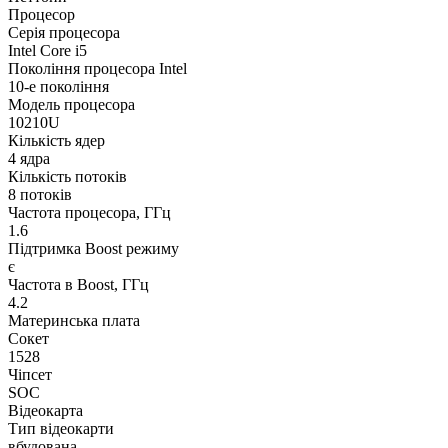
Процесор
Серія процесора
Intel Core i5
Покоління процесора Intel
10-е покоління
Модель процесора
10210U
Кількість ядер
4 ядра
Кількість потоків
8 потоків
Частота процесора, ГГц
1.6
Підтримка Boost режиму
є
Частота в Boost, ГГц
4.2
Материнська плата
Сокет
1528
Чіпсет
SOC
Відеокарта
Тип відеокарти
вбудована