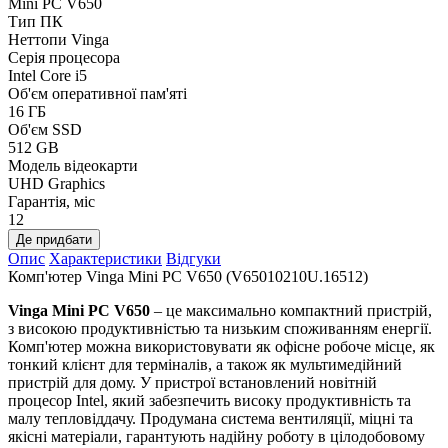
Mini PC V650
Тип ПК
Неттопи Vinga
Серія процесора
Intel Core i5
Об'єм оперативної пам'яті
16 ГБ
Об'єм SSD
512 GB
Модель відеокарти
UHD Graphics
Гарантія, міс
12
Де придбати
Опис
Характеристики
Відгуки
Комп'ютер Vinga Mini PC V650 (V65010210U.16512)
Vinga Mini PC V650
– це максимально компактний пристрій,
з високою продуктивністью та низьким споживанням енергії.
Комп'ютер можна використовувати як офісне робоче місце, як
тонкий клієнт для терміналів, а також як мультимедійний
пристрій для дому. У пристрої встановлений новітній
процесор Intel, який забезпечить високу продуктивність та
малу тепловіддачу. Продумана система вентиляції, міцні та
якісні матеріали, гарантують надійну роботу в цілодобовому