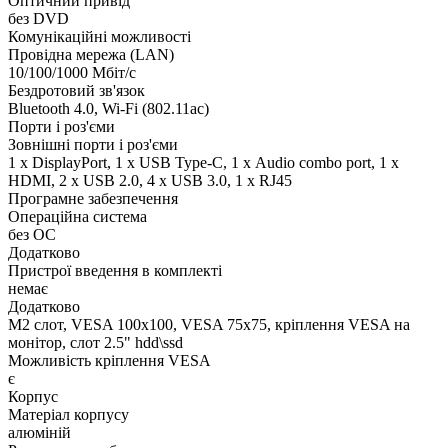
Оптичний привід
без DVD
Комунікаційні можливості
Провідна мережа (LAN)
10/100/1000 Мбіт/с
Бездротовий зв'язок
Bluetooth 4.0, Wi-Fi (802.11ac)
Порти і роз'єми
Зовнішні порти і роз'єми
1 x DisplayPort, 1 x USB Type-C, 1 х Audio combo port, 1 х
HDMI, 2 x USB 2.0, 4 x USB 3.0, 1 x RJ45
Програмне забезпечення
Операційна система
без ОС
Додатково
Пристрої введення в комплекті
немає
Додатково
M2 слот, VESA 100x100, VESA 75x75, кріплення VESA на
монітор, слот 2.5" hdd\ssd
Можливість кріплення VESA
є
Корпус
Матеріал корпусу
алюміній