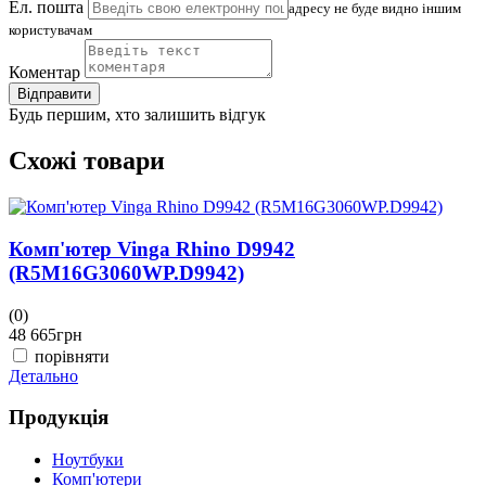
Ел. пошта
адресу не буде видно іншим
користувачам
Коментар
Відправити
Будь першим, хто залишить відгук
Схожі товари
Комп'ютер Vinga Rhino D9942
(R5M16G3060WP.D9942)
(0)
(
48 665
грн
4
порівняти
Детально
Д
Продукція
Ноутбуки
Комп'ютери