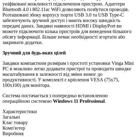
уніфіковані можливості підключення пристрою. Адаптери
Bluetooth 4.0 і 802.11ac WiFi дозволяють позбутися проводів.
Розташовані збоку корпусу порти USB 3.0 та USB Type-C
забезпечують зручний доступ і мають високу швидкість
передачі даних. Завдяки наявності HDMI і DisplayPort ви
можете підключити кілька пристроїв для виведення більшого
обсягу інформації. Більше немає необхідності згортати або
закривати додатки.
Зручний для будь-яких цілей
Завдяки компактним розмірам і простоті установки Vinga Mini
PC в можливо легко додавати пристрої та проводити швидке
масштабування в залежності від зміни вимог до
продуктивності. У комплекті є кріплення VESA (75х75,
100х100) для монітора.
Система постачається з попередньо встановленою
операційною системою
Windows 11
Professional
.
Характеристики
Загальні
Клас товару
Комп'ютер
Виробник