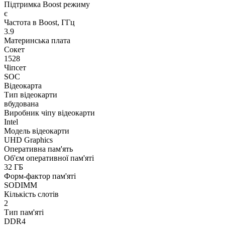
Підтримка Boost режиму
є
Частота в Boost, ГГц
3.9
Материнська плата
Сокет
1528
Чіпсет
SOC
Відеокарта
Тип відеокарти
вбудована
Виробник чіпу відеокарти
Intel
Модель відеокарти
UHD Graphics
Оперативна пам'ять
Об'єм оперативної пам'яті
32 ГБ
Форм-фактор пам'яті
SODIMM
Кількість слотів
2
Тип пам'яті
DDR4