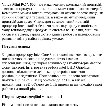
Vinga Mini PC V600
– це максимально компактний пристрій,
з високою продуктивністью та низьким споживанням енергії.
Комп'ютер можна використовувати як офісне робоче місце, як
тонкий клієнт для терміналів, а також як мультимедійний
пристрій для дому. У пристрої встановлений новітній
процесор Intel, який забезпечить високу продуктивність та
малу тепловіддачу. Продумана система вентиляції, міцні та
якісні матеріали, гарантують надійну роботу в цілодобовому
режимі навіть у найсуворіших умовах.
Потужна основа
Завдяки процесору Intel Core 8-го покоління, комп'ютер може
похвалитися високою продуктивністю і малим
тепловиділенням, що вкрай важливо для комп'ютерів малого
форм-факторі. Інтегрована графіка Intel UHD Graphics
дозволяє підключити декілька пристроїв з високою
роздільною здатністю. Попередньо встановлено оперативна
пам'ять DDR4 2400 МГц об'ємом до 32 ГБ, а так же
накопичувач SSD об'ємом до 1 ТБ виведуть швидкодію вашої
роботи на новий рівень.
Широкі мультимедійні можливості
Різноманітні порти передачі даних надають зручні і