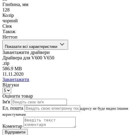
Глибина, мм
128
Колір
чорний
Сінк
Також
Неттоп
Показати всі характеристики
Завантажити драйвери
Драйвера для V600 V650
.zip
586.9 MB
11.11.2020
Завантажити
Відгуки
Оцінити товар
Ім'я
Ел. пошта
адресу не буде видно іншим
користувачам
Коментар
Відправити