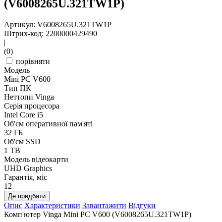
(V6008265U.321TW1P)
Артикул: V6008265U.321TW1P
Штрих-код: 2200000429490
|
(0)
порівняти
Модель
Mini PC V600
Тип ПК
Неттопи Vinga
Серія процесора
Intel Core i5
Об'єм оперативної пам'яті
32 ГБ
Об'єм SSD
1 TB
Модель відеокарти
UHD Graphics
Гарантія, міс
12
Де придбати
Опис
Характеристики
Завантажити
Відгуки
Комп'ютер Vinga Mini PC V600 (V6008265U.321TW1P)