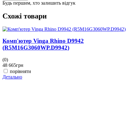
Будь першим, хто залишить відгук
Схожі товари
Комп'ютер Vinga Rhino D9942
(R5M16G3060WP.D9942)
(0)
(
48 665
грн
4
порівняти
Детально
Д