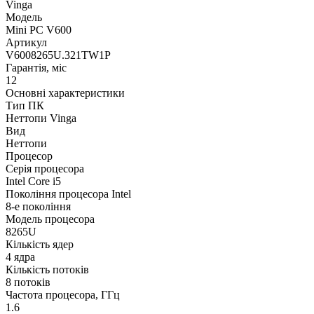
Vinga
Модель
Mini PC V600
Артикул
V6008265U.321TW1P
Гарантія, міс
12
Основні характеристики
Тип ПК
Неттопи Vinga
Вид
Неттопи
Процесор
Серія процесора
Intel Core i5
Покоління процесора Intel
8-е покоління
Модель процесора
8265U
Кількість ядер
4 ядра
Кількість потоків
8 потоків
Частота процесора, ГГц
1.6