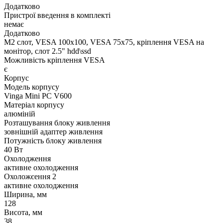
Додатково
Пристрої введення в комплекті
немає
Додатково
M2 слот, VESA 100x100, VESA 75x75, кріплення VESA на
монітор, слот 2.5" hdd\ssd
Можливість кріплення VESA
є
Корпус
Модель корпусу
Vinga Mini PC V600
Матеріал корпусу
алюміній
Розташування блоку живлення
зовнішній адаптер живлення
Потужність блоку живлення
40 Вт
Охолодження
активне охолодження
Охоложєення 2
активне охолодження
Ширина, мм
128
Висота, мм
38