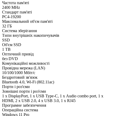
Частота пам'яті
2400 MHz
Стандарт пам'яті
PC4-19200
Максимальний об'єм пам'яті
32 ГБ
Система зберігання
Типи внутрішніх накопичувачів
SSD
Об'єм SSD
1 TB
Оптичний привід
без DVD
Комунікаційні можливості
Провідна мережа (LAN)
10/100/1000 Мбіт/с
Бездротовий зв'язок
Bluetooth 4.0, Wi-Fi (802.11ac)
Порти і роз'єми
Зовнішні порти і роз'єми
1 x DisplayPort, 1 x USB Type-C, 1 х Audio combo port, 1 х
HDMI, 2 x USB 2.0, 4 x USB 3.0, 1 x RJ45
Програмне забезпечення
Операційна система
Windows 11 Pro