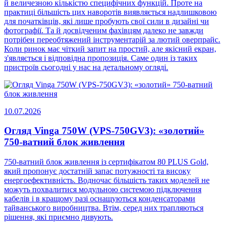
й величезною кількістю специфічних функцій. Проте на
практиці більшість цих наворотів виявляється надлишковою
для початківців, які лише пробують свої сили в дизайні чи
фотографії. Та й досвідченим фахівцям далеко не завжди
потрібен переобтяжений інструментарій за лютий оверпрайс.
Коли ринок має чіткий запит на простий, але якісний екран,
з'являється і відповідна пропозиція. Саме один із таких
пристроїв сьогодні у нас на детальному огляді.
10.07.2026
Огляд Vinga 750W (VPS-750GV3): «золотий»
750-ватний блок живлення
750-ватний блок живлення із сертифікатом 80 PLUS Gold,
який пропонує достатній запас потужності та високу
енергоефективність. Водночас більшість таких моделей не
можуть похвалитися модульною системою підключення
кабелів і в кращому разі оснащуються конденсаторами
тайванського виробництва. Втім, серед них трапляються
рішення, які приємно дивують.