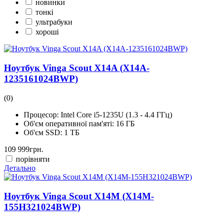
новинки
тонкі
ультрабуки
хороші
Ноутбук Vinga Scout X14A (X14A-
1235161024BWP)
(0)
Процесор:
Intel Core i5-1235U (1.3 - 4.4 ГГц)
Об'єм оперативної пам'яті:
16 ГБ
Об'єм SSD:
1 ТБ
109 999
грн.
порівняти
Детально
Ноутбук Vinga Scout X14M (X14M-
155H321024BWP)