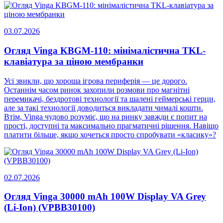
03.07.2026
Огляд Vinga KBGM-110: мінімалістична TKL-
клавіатура за ціною мембранки
Усі звикли, що хороша ігрова периферія — це дорого.
Останнім часом ринок захопили розмови про магнітні
перемикачі, бездротові технології та шалені геймерські герци,
але за такі технології доводиться викладати чималі кошти.
Втім, Vinga чудово розуміє, що на ринку завжди є попит на
прості, доступні та максимально прагматичні рішення. Навіщо
платити більше, якщо хочеться просто спробувати «класику»?
02.07.2026
Огляд Vinga 30000 mAh 100W Display VA Grey
(Li-Ion) (VPBB30100)