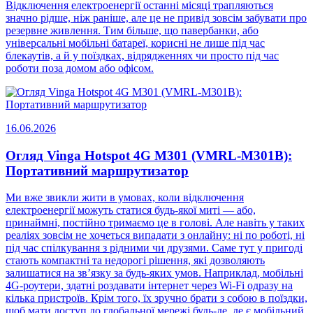
Відключення електроенергії останні місяці трапляються
значно рідше, ніж раніше, але це не привід зовсім забувати про
резервне живлення. Тим більше, що павербанки, або
універсальні мобільні батареї, корисні не лише під час
блекаутів, а й у поїздках, відрядженнях чи просто під час
роботи поза домом або офісом.
16.06.2026
Огляд Vinga Hotspot 4G M301 (VMRL-M301B):
Портативний маршрутизатор
Ми вже звикли жити в умовах, коли відключення
електроенергії можуть статися будь-якої миті — або,
принаймні, постійно тримаємо це в голові. Але навіть у таких
реаліях зовсім не хочеться випадати з онлайну: ні по роботі, ні
під час спілкування з рідними чи друзями. Саме тут у пригоді
стають компактні та недорогі рішення, які дозволяють
залишатися на зв’язку за будь-яких умов. Наприклад, мобільні
4G-роутери, здатні роздавати інтернет через Wi-Fi одразу на
кілька пристроїв. Крім того, їх зручно брати з собою в поїздки,
щоб мати доступ до глобальної мережі будь-де, де є мобільний