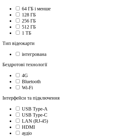
64 ГБ і менше
128 ГБ
256 ГБ
512 ГБ
1 ТБ
Тип відеокарти
інтегрована
Бездротові технології
4G
Bluetooth
Wi-Fi
Інтерфейси та підключення
USB Type-A
USB Type-C
LAN (RJ-45)
HDMI
аудіо