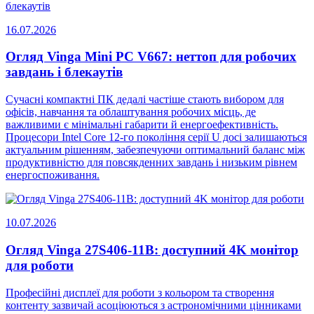
16.07.2026
Огляд Vinga Mini PC V667: неттоп для робочих
завдань і блекаутів
Сучасні компактні ПК дедалі частіше стають вибором для
офісів, навчання та облаштування робочих місць, де
важливими є мінімальні габарити й енергоефективність.
Процесори Intel Core 12-го покоління серії U досі залишаються
актуальним рішенням, забезпечуючи оптимальний баланс між
продуктивністю для повсякденних завдань і низьким рівнем
енергоспоживання.
10.07.2026
Огляд Vinga 27S406-11B: доступний 4K монітор
для роботи
Професійні дисплеї для роботи з кольором та створення
контенту зазвичай асоціюються з астрономічними цінниками