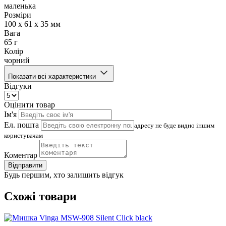
маленька
Розміри
100 х 61 х 35 мм
Вага
65 г
Колір
чорний
Показати всі характеристики
Відгуки
Оцінити товар
Ім'я
Ел. пошта
адресу не буде видно іншим
користувачам
Коментар
Відправити
Будь першим, хто залишить відгук
Схожі товари