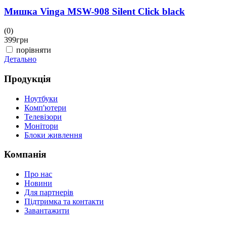
Мишка Vinga MSW-908 Silent Click black
(0)
(
399
грн
3
порівняти
Детально
Д
Продукція
Ноутбуки
Комп'ютери
Телевізори
Монітори
Блоки живлення
Компанія
Про нас
Новини
Для партнерів
Підтримка та контакти
Завантажити