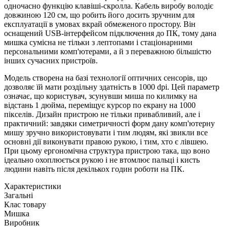
одночасно функцію клавіші-скролла. Кабель виробу володіє
довжиною 120 см, що робить його досить зручним для
експлуатації в умовах вкрай обмеженого простору. Він
оснащений USB-інтерфейсом підключення до ПК, тому дана
мишка сумісна не тільки з лептопами і стаціонарними
персональними комп'ютерами, а й з переважною більшістю
інших сучасних пристроїв.
Модель створена на базі технології оптичних сенсорів, що
дозволяє їй мати роздільну здатність в 1000 dpi. Цей параметр
означає, що користувач, зсунувши миша по килимку на
відстань 1 дюйма, переміщує курсор по екрану на 1000
пікселів. Дизайн пристрою не тільки привабливий, але і
практичний: завдяки симетричності форм дану комп'ютерну
мишу зручно використовувати і тим людям, які звикли все
основні дії виконувати правою рукою, і тим, хто є лівшею.
При цьому ергономічна структура пристрою така, що воно
ідеально охоплюється рукою і не втомлює пальці і кисть
людини навіть після декількох годин роботи на ПК.
Характеристики
Загальні
Клас товару
Мишка
Виробник