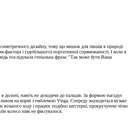
 симетричного дизайну, тому що мишок для лівшів в природі
рм-фактора і (здебільшого) портативної спрямованості. І коли я
відь послідувала геніальна фраза: "Так може бути Ваша
 в долоні, навіть не доходячи до пальців. За формою нагадує
пливом на кормі з емблемою Vinga. Спереду знаходиться вузьке
має вільного ходу і працює подібно шестерні, прокручуючи чітко
би колесо ніяк не фіксувалося.