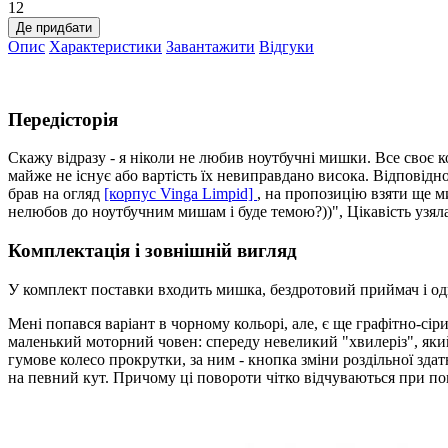
12
Де придбати
Опис
Характеристики
Завантажити
Відгуки
Передісторія
Скажу відразу - я ніколи не любив ноутбучні мишки. Все своє
майже не існує або вартість їх невиправдано висока. Відповідно
брав на огляд
[корпус Vinga Limpid]
, на пропозицію взяти ще м
нелюбов до ноутбучним мишам і буде темою?))", Цікавість узяла
Комплектація і зовнішній вигляд
У комплект поставки входить мишка, бездротовий приймач і од
Мені попався варіант в чорному кольорі, але, є ще графітно-сі
маленький моторний човен: спереду невеликий "хвилеріз", який
гумове колесо прокрутки, за ним - кнопка зміни роздільної зда
на певний кут. Причому ці повороти чітко відчуваються при пов