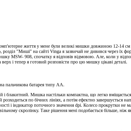
 комп'ютерне життя у мене були великі мишки довжиною 12-14 см
, розділ "Миші" на сайті Vinga я зазвичай не дивився через їх фо
ишку MSW- 908, спочатку я відповів відмовою. Але, коли у відпо
 верх і тепер я готовий розповісти про цю мишку цікаві деталі.
на пальчикова батарея типу АА.
рий і блакитний. Мишка настільки компактна, що легко вміщається
 розходиться по бічних лініях, а потім ефектно завершується на
тності і індикатор поточного значення dpi. Колесо прокрутки не 
ільному скролінку. Таке рішення мені подобається більше, ніж як