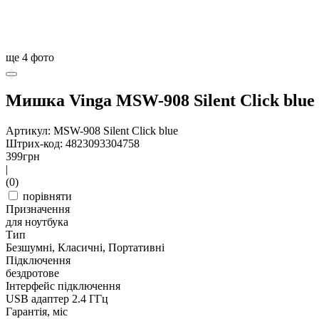
ще
4
фото
Мишка Vinga MSW-908 Silent Click blue
Артикул: MSW-908 Silent Click blue
Штрих-код: 4823093304758
399
грн
|
(0)
порівняти
Призначення
для ноутбука
Тип
Безшумні, Класичні, Портативні
Підключення
бездротове
Інтерфейс підключення
USB адаптер 2.4 ГГц
Гарантія, міс