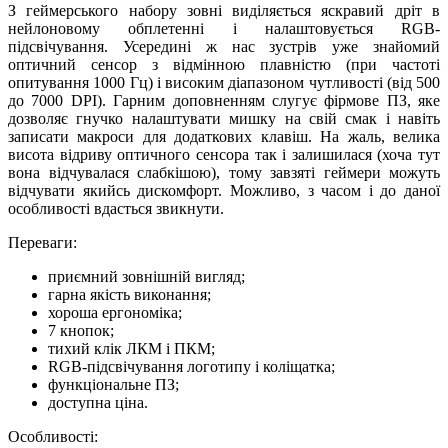
З геймерського набору зовні виділяється яскравий дріт в
нейлоновому обплетенні і налаштовується RGB-
підсвічування. Усередині ж нас зустрів уже знайомий
оптичний сенсор з відмінною плавністю (при частоті
опитування 1000 Гц) і високим діапазоном чутливості (від 500
до 7000 DPI). Гарним доповненням слугує фірмове ПЗ, яке
дозволяє гнучко налаштувати мишку на свій смак і навіть
записати макроси для додаткових клавіш. На жаль, велика
висота відриву оптичного сенсора так і залишилася (хоча тут
вона відчувалася слабкішою), тому завзяті геймери можуть
відчувати якийсь дискомфорт. Можливо, з часом і до даної
особливості вдасться звикнути.
Переваги:
приємний зовнішній вигляд;
гарна якість виконання;
хороша ергономіка;
7 кнопок;
тихий клік ЛКМ і ПКМ;
RGB-підсвічування логотипу і коліщатка;
функціональне ПЗ;
доступна ціна.
Особливості: