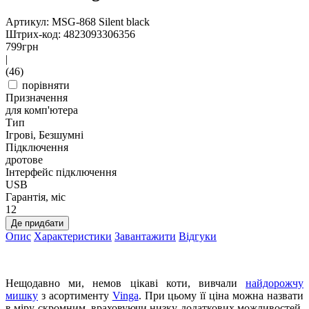
Артикул: MSG-868 Silent black
Штрих-код: 4823093306356
799
грн
|
(46)
порівняти
Призначення
для комп'ютера
Тип
Ігрові, Безшумні
Підключення
дротове
Інтерфейс підключення
USB
Гарантія, міс
12
Де придбати
Опис
Характеристики
Завантажити
Відгуки
Нещодавно ми, немов цікаві коти, вивчали
найдорожчу
мишку
з асортименту
Vinga
. При цьому її ціна можна назвати
в міру скромним, враховуючи низку додаткових можливостей.