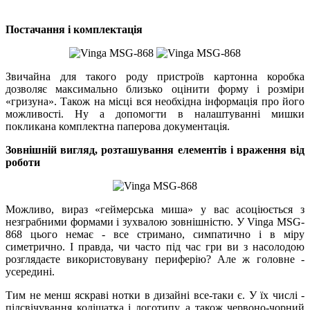
Постачання і комплектація
Звичайна для такого роду пристроїв картонна коробка
дозволяє максимально близько оцінити форму і розміри
«гризуна». Також на місці вся необхідна інформація про його
можливості. Ну а допомогти в налаштуванні мишки
покликана комплектна паперова документація.
Зовнішній вигляд, розташування елементів і враження від
роботи
Можливо, вираз «геймерська миша» у вас асоціюється з
незграбними формами і зухвалою зовнішністю. У Vinga MSG-
868 цього немає - все стримано, симпатично і в міру
симетрично. І правда, чи часто під час гри ви з насолодою
розглядаєте використовувану периферію? Але ж головне -
усередині.
Тим не менш яскраві нотки в дизайні все-таки є. У їх числі -
підсвічування коліщатка і логотипу, а також червоно-чорний