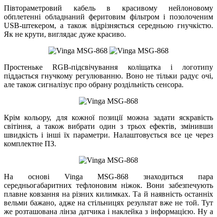
Півтораметровий кабель в красивому нейлоновому
обплетенні обладнаний феритовим фільтром і позолоченим
USB-штекером, а також відрізняється середньою гнучкістю.
Як не крути, виглядає дуже красиво.
Простеньке RGB-підсвічування коліщатка і логотипу
піддається гнучкому регулюванню. Воно не тільки радує очі,
але також сигналізує про обрану роздільність сенсора.
Крім кольору, для кожної позиції можна задати яскравість
світіння, а також вибрати один з трьох ефектів, змінивши
швидкість і інші їх параметри. Налаштовується все це через
комплектне ПЗ.
На основі Vinga MSG-868 знаходиться пара
середньогабаритних тефлоновим ніжок. Вони забезпечують
плавне ковзання на різних килимках. Та й наявність останніх
вельми бажано, адже на стільницях результат вже не той. Тут
же розташована лінза датчика і наклейка з інформацією. Ну а