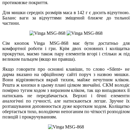
протиковзке покриття.
Для мишки середніх розмірів маса в 142 г є досить відчутною.
Баланс ваги за відчуттями зміщений ближче до тильної
частини.
Сім кнопок Vinga MSG-868 має бути достатньо для
комфортної роботи і гри. Крім двох основних і коліщатка
прокрутки, маємо також пару елементів вгорі і стільки ж під
великим пальцем (якщо ви правша).
Якщо говорити про основні клавіши, то слово «Silent» не
дарма вказано на офіційному сайті поруч з назвою мишки.
Вони відрізняються вкрай тихим, майже нечутним кліком.
Решта ж кнопки в цьому плані цілком звичайні. СКМ володіє
помірно тугим ходом з виразним кліком, так що випадкових її
натискань не передбачається. Верхні і бічні елементи
аналогічні по гучності, але натискаються легше. Зручне їх
розташування доповнюється дуже коротким ходом. Коліщатко
обертається тихо, володіючи непоганим по чіткості розподілом
позицій і прокручуванням.