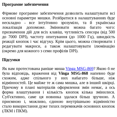
Програмне забезпечення
Фірмове програмне забезпечення дозволить налаштувати всі
основні параметри мишки. Розібратися в налаштуваннях буде
нескладно - все інтуїтивно зрозуміло, та й українська
локалізація допоможе. Змінювати можна багато чого:
призначення дій для всіх клавіш, чутливість сенсора (від 500
до 7000 DPI), частоту опитування (до 1000 Гц), швидкість
реакції кнопок і час відгуку. Крім цього, можна створювати і
редагувати макроси, а також налаштовувати ілюмінацію
(окремо для кожного з семи профілів DPI).
Підсумки
Як вам протестована раніше миша
Vinga MSG-869
? Якою б не
була відповідь, враження від
Vinga MSG-868
напевно буде
схожим, адже спільного у них набагато більше, ніж
відмінностей. Це майже те ж сама мишка, але в інший шкірці.
Причому в плані матеріалів оформлення змін немає, а ось
форма влаштування і кількість кнопок кілька змінилися.
Суб'єктивно, саме ця новинка здалася більш зручною. А
приємною і, можливо, єдиною внутрішньою відмінністю
стало використання дуже тихих перемикачів основних кнопок
(ЛКМ і ПКМ).