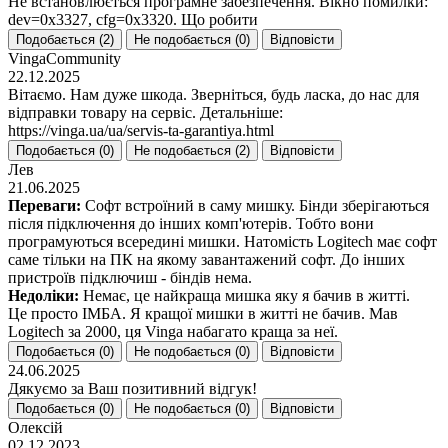
Не встановлюється програмне забезпечення. Вікно помилки:
dev=0x3327, cfg=0x3320. Що робити
Подобається (
2
)
Не подобається (
0
)
Відповісти
VingaCommunity
22.12.2025
Вітаємо. Нам дуже шкода. Зверніться, будь ласка, до нас для
відправки товару на сервіс. Детальніше:
https://vinga.ua/ua/servis-ta-garantiya.html
Подобається (
0
)
Не подобається (
2
)
Відповісти
Лев
21.06.2025
Переваги:
Софт встроїний в саму мишку. Бінди зберігаються
після підключення до інших комп'ютерів. Тобто вони
програмуються всередині мишки. Натомість Logitech має софт
саме тільки на ПК на якому завантажений софт. До інших
пристроїв підключиш - біндів нема.
Недоліки:
Немає, це найкраща мишка яку я бачив в житті.
Це просто ІМБА. Я кращої мишки в житті не бачив. Мав
Logitech за 2000, ця Vinga набагато краща за неї.
Подобається (
0
)
Не подобається (
0
)
Відповісти
24.06.2025
Дякуємо за Ваш позитивний відгук!
Подобається (
0
)
Не подобається (
0
)
Відповісти
Олексій
02.12.2023