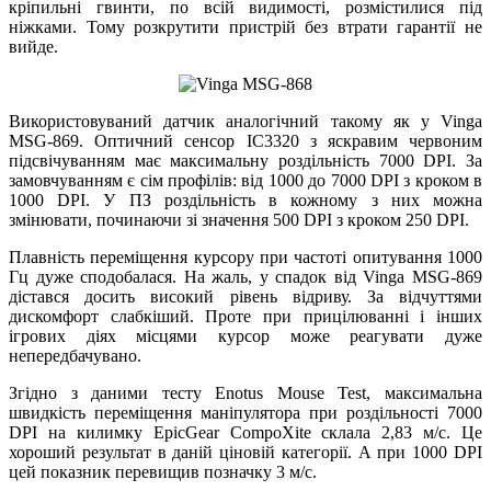
кріпильні гвинти, по всій видимості, розмістилися під
ніжками. Тому розкрутити пристрій без втрати гарантії не
вийде.
Використовуваний датчик аналогічний такому як у Vinga
MSG-869. Оптичний сенсор IC3320 з яскравим червоним
підсвічуванням має максимальну роздільність 7000 DPI. За
замовчуванням є сім профілів: від 1000 до 7000 DPI з кроком в
1000 DPI. У ПЗ роздільність в кожному з них можна
змінювати, починаючи зі значення 500 DPI з кроком 250 DPI.
Плавність переміщення курсору при частоті опитування 1000
Гц дуже сподобалася. На жаль, у спадок від Vinga MSG-869
дістався досить високий рівень відриву. За відчуттями
дискомфорт слабкіший. Проте при прицілюванні і інших
ігрових діях місцями курсор може реагувати дуже
непередбачувано.
Згідно з даними тесту Enotus Mouse Test, максимальна
швидкість переміщення маніпулятора при роздільності 7000
DPI на килимку EpicGear CompoXite склала 2,83 м/с. Це
хороший результат в даній ціновій категорії. А при 1000 DPI
цей показник перевищив позначку 3 м/с.