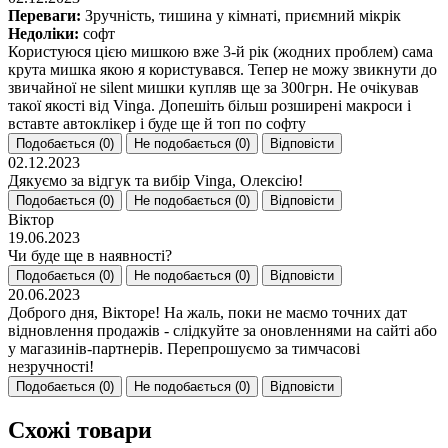
Переваги:
Зручність, тишина у кімнаті, приємний мікрік
Недоліки:
софт
Користуюся цією мишкою вже 3-й рік (жодних проблем) сама
крута мишка якою я користувався. Тепер не можу звикнути до
звичайної не silent мишки купляв ще за 300грн. Не очікував
такої якості від Vinga. Допешіть більш розширені макроси і
вставте автоклікер і буде ще й топ по софту
Подобається (
0
)
Не подобається (
0
)
Відповісти
02.12.2023
Дякуємо за відгук та вибір Vinga, Олексію!
Подобається (
0
)
Не подобається (
0
)
Відповісти
Віктор
19.06.2023
Чи буде ще в наявності?
Подобається (
0
)
Не подобається (
0
)
Відповісти
20.06.2023
Доброго дня, Вікторе! На жаль, поки не маємо точних дат
відновлення продажів - слідкуйте за оновленнями на сайті або
у магазинів-партнерів. Перепрошуємо за тимчасові
незручності!
Подобається (
0
)
Не подобається (
0
)
Відповісти
Схожі товари