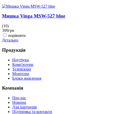
Мишка Vinga MSW-527 blue
(10)
(
399
грн
3
порівняти
Детально
Д
Продукція
Ноутбуки
Комп'ютери
Телевізори
Монітори
Блоки живлення
Компанія
Про нас
Новини
Для партнерів
Підтримка та контакти