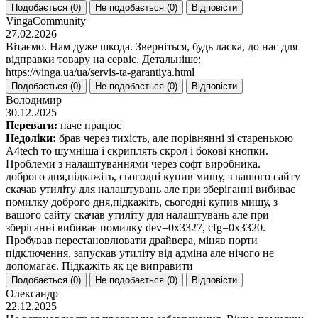
Подобається (
0
)
Не подобається (
0
)
Відповісти
VingaCommunity
27.02.2026
Вітаємо. Нам дуже шкода. Зверніться, будь ласка, до нас для
відправки товару на сервіс. Детальніше:
https://vinga.ua/ua/servis-ta-garantiya.html
Подобається (
0
)
Не подобається (
0
)
Відповісти
Володимир
30.12.2025
Переваги:
наче працює
Недоліки:
брав через тихість, але порівнянні зі старенькою
A4tech то шумніша і скриплять скрол і бокові кнопки.
Проблеми з налаштуваннями через софт виробника.
доброго дня,підкажіть, сьогодні купив мишу, з вашого сайту
скачав утиліту для налаштувань але при зберіганні вибиває
помилку доброго дня,підкажіть, сьогодні купив мишу, з
вашого сайту скачав утиліту для налаштувань але при
зберіганні вибиває помилку dev=0x3327, cfg=0x3320.
Пробував перестановлювати драйвера, міняв порти
підключення, запускав утиліту від адміна але нічого не
допомагає. Підкажіть як це виправити
Подобається (
0
)
Не подобається (
0
)
Відповісти
Олександр
22.12.2025