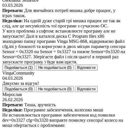
Oleksandr Semenov
03.03.2026
Переваги:
Для звичайних потреб мишка добре працює, у
іграх також.
Недоліки:
На одній дуже старій грі мишка працює не так як
слід, але це несумісність тої програми з сучасною ОС.
У кого проблема з софтом: встановлюєте програму але не
запускаєте! Далі в каталозі диска С Program files x86
знаходимо папку програми Vinga MSG-868, відкриваємо файл
cfg.ini у блокноті та коригуємо в двох місцях параметр сенсора
Sensor = 0x3320 на Sensor = 0x3327 та нижче Sensor=0x3320 на
Sensor=0x3327. Зберігаєте файл і після цього! в перший раз
запускаєте програму. і буде вам щастя.
Подобається (
1
)
Не подобається (
0
)
Відповісти
VingaCommunity
04.03.2026
Дякуємо за відгук!
Подобається (
0
)
Не подобається (
0
)
Відповісти
Мирослав
26.02.2026
Переваги:
Тиша, зручність
Недоліки:
Програмне забезпечення, колесико миші
Не встановлюється програмне забезпечення код помилки
dev=0x3327 cfg=0x3320 виправте помилку сенсора! колесо на
миші обертається с проблемами