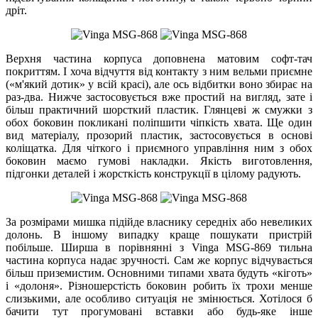
дріт.
Верхня частина корпуса доповнена матовим софт-тач
покриттям. І хоча відчуття від контакту з ним вельми приємне
(«м'який дотик» у всій красі), але ось відбитки воно збирає на
раз-два. Нижче застосовується вже простий на вигляд, зате і
більш практичний шорсткий пластик. Глянцеві ж смужки з
обох боковин покликані поліпшити чіпкість хвата. Ще один
вид матеріалу, прозорий пластик, застосовується в основі
коліщатка. Для чіткого і приємного управління ним з обох
боковин маємо гумові накладки. Якість виготовлення,
підгонки деталей і жорсткість конструкції в цілому радують.
За розмірами мишка підійде власнику середніх або невеликих
долонь. В іншому випадку краще пошукати пристрій
побільше. Ширша в порівнянні з Vinga MSG-869 тильна
частина корпуса надає зручності. Сам же корпус відчувається
більш приземистим. Основними типами хвата будуть «кіготь»
і «долоня». Різношерстість боковин робить їх трохи менше
слизькими, але особливо ситуація не змінюється. Хотілося б
бачити тут прогумовані вставки або будь-яке інше