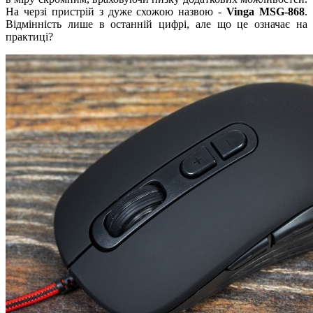
На черзі пристрій з дуже схожою назвою -
Vinga MSG-868
.
Відмінність лише в останній цифрі, але що це означає на
практиці?