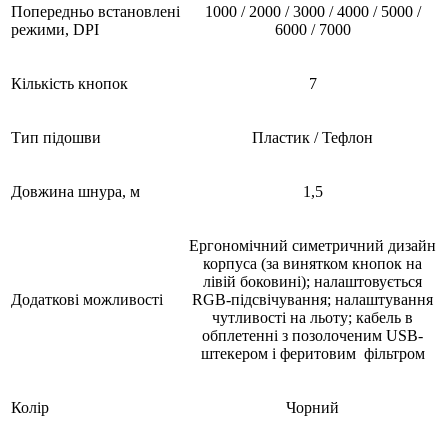
Попередньо встановлені
1000 / 2000 / 3000 / 4000 / 5000 /
режими, DPI
6000 / 7000
Кількість кнопок
7
Тип підошви
Пластик / Тефлон
Довжина шнура, м
1,5
Ергономічний симетричний дизайн
корпуса (за винятком кнопок на
лівій боковині); налаштовується
Додаткові можливості
RGB-підсвічування; налаштування
чутливості на льоту; кабель в
обплетенні з позолоченим USB-
штекером і феритовим фільтром
Колір
Чорний