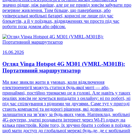
значно рідше, ніж раніше, але це не привід зовсім забувати про
резервне живлення. Тим більше, що павербанки, або
універсальні мобільні батареї, корисні не лише під час
блекаутів, а й у поїздках, відрядженнях чи просто під час
роботи поза домом або офісом.
16.06.2026
Огляд Vinga Hotspot 4G M301 (VMRL-M301B):
Портативний маршрутизатор
Ми вже звикли жити в умовах, коли відключення
електроенергії можуть статися будь-якої миті — або,
принаймні, постійно тримаємо це в голові. Але навіть у таких
реаліях зовсім не хочеться випадати з онлайну: ні по роботі, ні
під час спілкування з рідними чи друзями. Саме тут у пригоді
стають компактні та недорогі рішення, які дозволяють
залишатися на зв’язку за будь-яких умов. Наприклад, мобільні
4G-роутери, здатні роздавати інтернет через Wi-Fi одразу на
кілька пристроїв. Крім того, їх зручно брати з собою в поїздки,
щоб мати доступ до глобальної мережі будь-де, де є мобільний