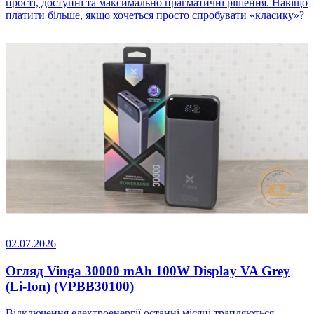
прості, доступні та максимально прагматичні рішення. Навіщо
платити більше, якщо хочеться просто спробувати «класику»?
02.07.2026
Огляд Vinga 30000 mAh 100W Display VA Grey
(Li-Ion) (VPBB30100)
Відключення електроенергії останні місяці трапляються