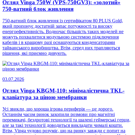
Огляд Vinga 750W (VPS-750GV3): «золотий»
750-ватний блок живлення
750-ватний блок живлення із сертифікатом 80 PLUS Gold,
який пропонує достатній запас потужності та високу
енергоефективність. Водночас більшість таких моделей не
можуть похвалитися модульною системою підключення
кабелів і в кращому разі оснащуються конденсаторами
тайванського виробництва. Втім, серед них трапляються
рішення, які приємно дивують.
03.07.2026
Огляд Vinga KBGM-110: мінімалістична TKL-
клавіатура за ціною мембранки
Усі звикли, що хороша ігрова периферія — це дорого.
Останнім часом ринок захопили розмови про магнітні
перемикачі, бездротові технології та шалені геймерські герци,
але за такі технології доводиться викладати чималі кошти.
Втім, Vinga чудово розуміє, що на ринку завжди є попит на