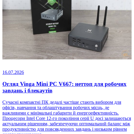
16.07.2026
Огляд Vinga Mini PC V667: неттоп для робочих
завдань і блекаутів
Сучасні компактні ПК дедалі частіше стають вибором для
офісів, навчання та облаштування робочих місць, де
важливими є мінімальні габарити й енергоефективність.
Процесори Intel Core 12-го покоління серії U досі залишаються
актуальним рішенням, забезпечуючи оптимальний баланс між
продуктивністю для повсякденних завдань і низьким рівнем