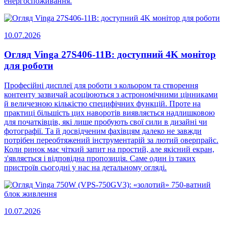
енергоспоживання.
10.07.2026
Огляд Vinga 27S406-11B: доступний 4K монітор
для роботи
Професійні дисплеї для роботи з кольором та створення
контенту зазвичай асоціюються з астрономічними цінниками
й величезною кількістю специфічних функцій. Проте на
практиці більшість цих наворотів виявляється надлишковою
для початківців, які лише пробують свої сили в дизайні чи
фотографії. Та й досвідченим фахівцям далеко не завжди
потрібен переобтяжений інструментарій за лютий оверпрайс.
Коли ринок має чіткий запит на простий, але якісний екран,
з'являється і відповідна пропозиція. Саме один із таких
пристроїв сьогодні у нас на детальному огляді.
10.07.2026