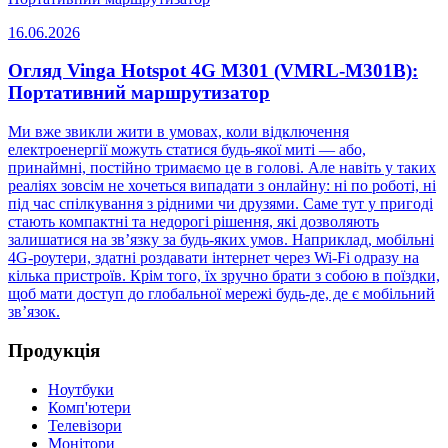
16.06.2026
Огляд Vinga Hotspot 4G M301 (VMRL-M301B):
Портативний маршрутизатор
Ми вже звикли жити в умовах, коли відключення
електроенергії можуть статися будь-якої миті — або,
принаймні, постійно тримаємо це в голові. Але навіть у таких
реаліях зовсім не хочеться випадати з онлайну: ні по роботі, ні
під час спілкування з рідними чи друзями. Саме тут у пригоді
стають компактні та недорогі рішення, які дозволяють
залишатися на зв’язку за будь-яких умов. Наприклад, мобільні
4G-роутери, здатні роздавати інтернет через Wi-Fi одразу на
кілька пристроїв. Крім того, їх зручно брати з собою в поїздки,
щоб мати доступ до глобальної мережі будь-де, де є мобільний
зв’язок.
Продукція
Ноутбуки
Комп'ютери
Телевізори
Монітори