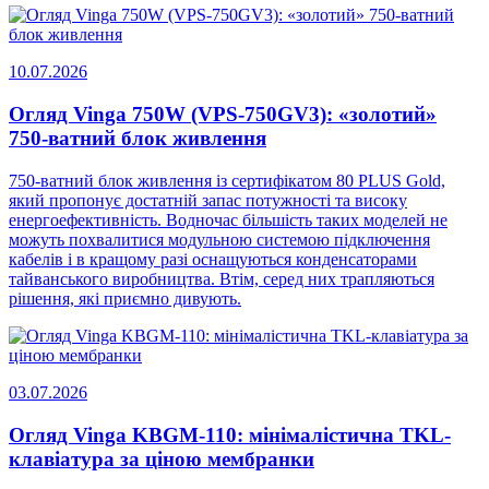
10.07.2026
Огляд Vinga 750W (VPS-750GV3): «золотий»
750-ватний блок живлення
750-ватний блок живлення із сертифікатом 80 PLUS Gold,
який пропонує достатній запас потужності та високу
енергоефективність. Водночас більшість таких моделей не
можуть похвалитися модульною системою підключення
кабелів і в кращому разі оснащуються конденсаторами
тайванського виробництва. Втім, серед них трапляються
рішення, які приємно дивують.
03.07.2026
Огляд Vinga KBGM-110: мінімалістична TKL-
клавіатура за ціною мембранки