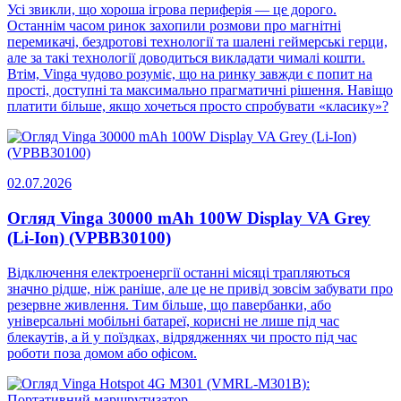
Усі звикли, що хороша ігрова периферія — це дорого.
Останнім часом ринок захопили розмови про магнітні
перемикачі, бездротові технології та шалені геймерські герци,
але за такі технології доводиться викладати чималі кошти.
Втім, Vinga чудово розуміє, що на ринку завжди є попит на
прості, доступні та максимально прагматичні рішення. Навіщо
платити більше, якщо хочеться просто спробувати «класику»?
02.07.2026
Огляд Vinga 30000 mAh 100W Display VA Grey
(Li-Ion) (VPBB30100)
Відключення електроенергії останні місяці трапляються
значно рідше, ніж раніше, але це не привід зовсім забувати про
резервне живлення. Тим більше, що павербанки, або
універсальні мобільні батареї, корисні не лише під час
блекаутів, а й у поїздках, відрядженнях чи просто під час
роботи поза домом або офісом.