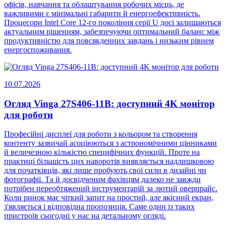
офісів, навчання та облаштування робочих місць, де
важливими є мінімальні габарити й енергоефективність.
Процесори Intel Core 12-го покоління серії U досі залишаються
актуальним рішенням, забезпечуючи оптимальний баланс між
продуктивністю для повсякденних завдань і низьким рівнем
енергоспоживання.
10.07.2026
Огляд Vinga 27S406-11B: доступний 4K монітор
для роботи
Професійні дисплеї для роботи з кольором та створення
контенту зазвичай асоціюються з астрономічними цінниками
й величезною кількістю специфічних функцій. Проте на
практиці більшість цих наворотів виявляється надлишковою
для початківців, які лише пробують свої сили в дизайні чи
фотографії. Та й досвідченим фахівцям далеко не завжди
потрібен переобтяжений інструментарій за лютий оверпрайс.
Коли ринок має чіткий запит на простий, але якісний екран,
з'являється і відповідна пропозиція. Саме один із таких
пристроїв сьогодні у нас на детальному огляді.