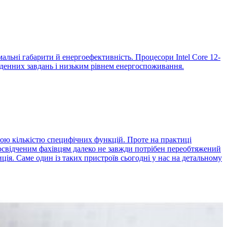
альні габарити й енергоефективність. Процесори Intel Core 12-
кденних завдань і низьким рівнем енергоспоживання.
ною кількістю специфічних функцій. Проте на практиці
 досвідченим фахівцям далеко не завжди потрібен переобтяжений
иція. Саме один із таких пристроїв сьогодні у нас на детальному