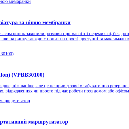
віатура за ціною мембранки
асом ринок захопили розмови про магнітні перемикачі, бездротові
є, що на ринку завжди є попит на прості, доступні та максималь
-Ion) (VPBB30100)
рідше, ніж раніше, але це не привід зовсім забувати про резервн
дках, відрядженнях чи просто під час роботи поза домом або офісом
ортативний маршрутизатор