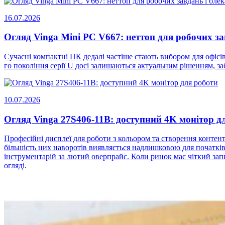
16.07.2026
Огляд Vinga Mini PC V667: неттоп для робочих за
Сучасні компактні ПК дедалі частіше стають вибором для офісів
го покоління серії U досі залишаються актуальним рішенням, 
10.07.2026
Огляд Vinga 27S406-11B: доступний 4K монітор д
Професійні дисплеї для роботи з кольором та створення конте
більшість цих наворотів виявляється надлишковою для початків
інструментарій за лютий оверпрайс. Коли ринок має чіткий запит
огляді.