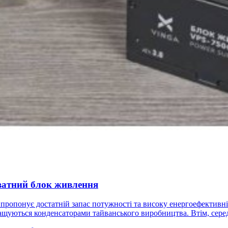
ватний блок живлення
 пропонує достатній запас потужності та високу енергоефективн
ащуються конденсаторами тайванського виробництва. Втім, сере