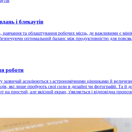
вдань і блекаутів
, навчання та облаштування робочих місць, де важливими є мінім
забезпечуючи оптимальний баланс між продуктивністю для повся
ля роботи
нту зазвичай асоціюються з астрономічними цінниками й величез
ців, які лише пробують свої сили в дизайні чи фотографії. Та й
 на простий, але якісний екран, з'являється і відповідна пропоз