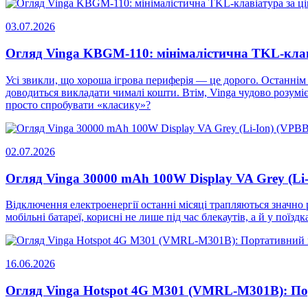
03.07.2026
Огляд Vinga KBGM-110: мінімалістична TKL-кла
Усі звикли, що хороша ігрова периферія — це дорого. Останнім ч
доводиться викладати чималі кошти. Втім, Vinga чудово розумі
просто спробувати «класику»?
02.07.2026
Огляд Vinga 30000 mAh 100W Display VA Grey (Li
Відключення електроенергії останні місяці трапляються значно 
мобільні батареї, корисні не лише під час блекаутів, а й у поїз
16.06.2026
Огляд Vinga Hotspot 4G M301 (VMRL-M301B): П