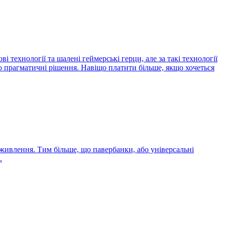
 технології та шалені геймерські герци, але за такі технології
но прагматичні рішення. Навіщо платити більше, якщо хочеться
е живлення. Тим більше, що павербанки, або універсальні
.