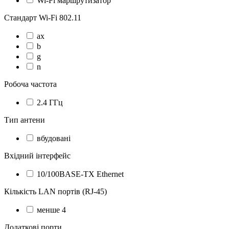
Wi-Fi маршрутизатор
Стандарт Wi-Fi 802.11
ax
b
g
n
Робоча частота
2.4 ГГц
Тип антени
вбудовані
Вхідний інтерфейс
10/100BASE-TX Ethernet
Кількість LAN портів (RJ-45)
менше 4
Додаткові порти