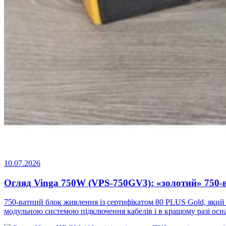
10.07.2026
Огляд Vinga 750W (VPS-750GV3): «золотий» 750-
750-ватний блок живлення із сертифікатом 80 PLUS Gold, який
модульною системою підключення кабелів і в кращому разі осн