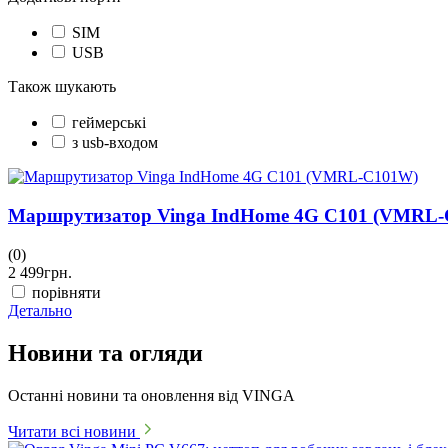
SIM
USB
Також шукають
геймерські
з usb-входом
Маршрутизатор Vinga IndHome 4G C101 (VMRL
(0)
2 499
грн.
порівняти
Детально
Новини та огляди
Останні новини та оновлення від VINGA
Читати всі новини