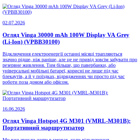
02.07.2026
Огляд Vinga 30000 mAh 100W Display VA Grey
(Li-Ion) (VPBB30100)
Відключення електроенергії останні місяці трапляються
значно рідше, ніж раніше, але це не привід зовсім забувати про
резервне живлення. Тим більше, що павербанки, або
універсальні мобільні батареї, корисні не лише під час
блекаутів, а й у поїздках, відрядженнях чи просто під час
роботи поза домом або офісом.
16.06.2026
Огляд Vinga Hotspot 4G M301 (VMRL-M301B):
Портативний маршрутизатор
Ми вже звикли жити в умовах, коли відключення