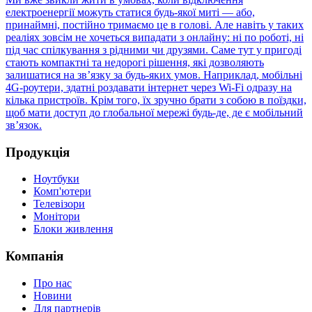
електроенергії можуть статися будь-якої миті — або,
принаймні, постійно тримаємо це в голові. Але навіть у таких
реаліях зовсім не хочеться випадати з онлайну: ні по роботі, ні
під час спілкування з рідними чи друзями. Саме тут у пригоді
стають компактні та недорогі рішення, які дозволяють
залишатися на зв’язку за будь-яких умов. Наприклад, мобільні
4G-роутери, здатні роздавати інтернет через Wi-Fi одразу на
кілька пристроїв. Крім того, їх зручно брати з собою в поїздки,
щоб мати доступ до глобальної мережі будь-де, де є мобільний
зв’язок.
Продукція
Ноутбуки
Комп'ютери
Телевізори
Монітори
Блоки живлення
Компанія
Про нас
Новини
Для партнерів