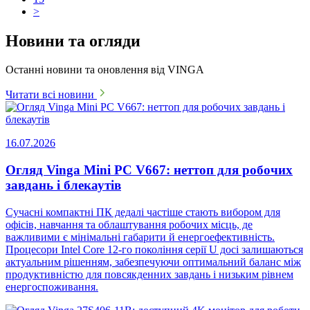
>
Новини та огляди
Останні новини та оновлення від VINGA
Читати всі новини
16.07.2026
Огляд Vinga Mini PC V667: неттоп для робочих
завдань і блекаутів
Сучасні компактні ПК дедалі частіше стають вибором для
офісів, навчання та облаштування робочих місць, де
важливими є мінімальні габарити й енергоефективність.
Процесори Intel Core 12-го покоління серії U досі залишаються
актуальним рішенням, забезпечуючи оптимальний баланс між
продуктивністю для повсякденних завдань і низьким рівнем
енергоспоживання.