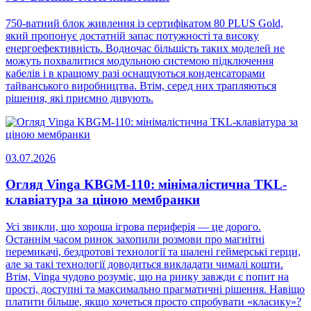
750-ватний блок живлення із сертифікатом 80 PLUS Gold,
який пропонує достатній запас потужності та високу
енергоефективність. Водночас більшість таких моделей не
можуть похвалитися модульною системою підключення
кабелів і в кращому разі оснащуються конденсаторами
тайванського виробництва. Втім, серед них трапляються
рішення, які приємно дивують.
03.07.2026
Огляд Vinga KBGM-110: мінімалістична TKL-
клавіатура за ціною мембранки
Усі звикли, що хороша ігрова периферія — це дорого.
Останнім часом ринок захопили розмови про магнітні
перемикачі, бездротові технології та шалені геймерські герци,
але за такі технології доводиться викладати чималі кошти.
Втім, Vinga чудово розуміє, що на ринку завжди є попит на
прості, доступні та максимально прагматичні рішення. Навіщо
платити більше, якщо хочеться просто спробувати «класику»?