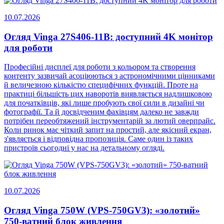
10.07.2026
Огляд Vinga 27S406-11B: доступний 4K монітор
для роботи
Професійні дисплеї для роботи з кольором та створення
контенту зазвичай асоціюються з астрономічними цінниками
й величезною кількістю специфічних функцій. Проте на
практиці більшість цих наворотів виявляється надлишковою
для початківців, які лише пробують свої сили в дизайні чи
фотографії. Та й досвідченим фахівцям далеко не завжди
потрібен переобтяжений інструментарій за лютий оверпрайс.
Коли ринок має чіткий запит на простий, але якісний екран,
з'являється і відповідна пропозиція. Саме один із таких
пристроїв сьогодні у нас на детальному огляді.
10.07.2026
Огляд Vinga 750W (VPS-750GV3): «золотий»
750-ватний блок живлення