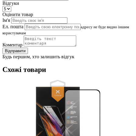
Відгуки
Оцінити товар
Ім'я
Ел. пошта
адресу не буде видно іншим
користувачам
Коментар
Відправити
Будь першим, хто залишить відгук
Схожі товари
(
1
Д