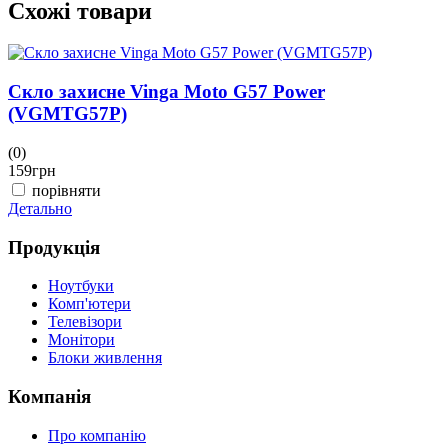
Схожі товари
Скло захисне Vinga Moto G57 Power
(VGMTG57P)
(
1
(0)
159
грн
Д
порівняти
Детально
Продукція
Ноутбуки
Комп'ютери
Телевізори
Монітори
Блоки живлення
Компанія
Про компанію