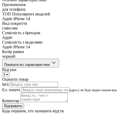
Призначення
для телефону
ТОП Популярних моделей
Apple iPhone 14
Вид покриття
глянсове
Сумісність з брендом
Apple
Сумісність з моделями
Apple iPhone 14
Колір рамки
чорний
Показати всі характеристики
Відгуки
Оцінити товар
Ім'я
Ел. пошта
адресу не буде видно іншим ко
Коментар
Відправити
Будь першим, хто залишить відгук