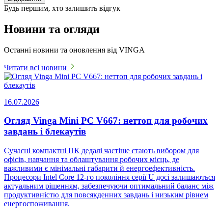
Будь першим, хто залишить відгук
Новини та огляди
Останні новини та оновлення від VINGA
Читати всі новини
16.07.2026
Огляд Vinga Mini PC V667: неттоп для робочих
завдань і блекаутів
Сучасні компактні ПК дедалі частіше стають вибором для
офісів, навчання та облаштування робочих місць, де
важливими є мінімальні габарити й енергоефективність.
Процесори Intel Core 12-го покоління серії U досі залишаються
актуальним рішенням, забезпечуючи оптимальний баланс між
продуктивністю для повсякденних завдань і низьким рівнем
енергоспоживання.