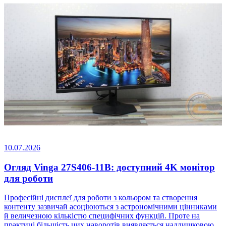
10.07.2026
Огляд Vinga 27S406-11B: доступний 4K монітор
для роботи
Професійні дисплеї для роботи з кольором та створення
контенту зазвичай асоціюються з астрономічними цінниками
й величезною кількістю специфічних функцій. Проте на
практиці більшість цих наворотів виявляється надлишковою