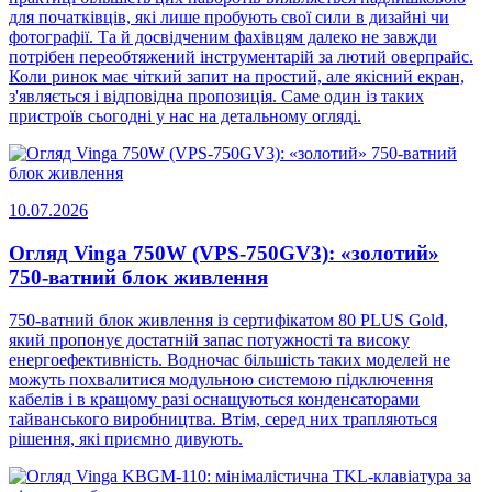
для початківців, які лише пробують свої сили в дизайні чи
фотографії. Та й досвідченим фахівцям далеко не завжди
потрібен переобтяжений інструментарій за лютий оверпрайс.
Коли ринок має чіткий запит на простий, але якісний екран,
з'являється і відповідна пропозиція. Саме один із таких
пристроїв сьогодні у нас на детальному огляді.
10.07.2026
Огляд Vinga 750W (VPS-750GV3): «золотий»
750-ватний блок живлення
750-ватний блок живлення із сертифікатом 80 PLUS Gold,
який пропонує достатній запас потужності та високу
енергоефективність. Водночас більшість таких моделей не
можуть похвалитися модульною системою підключення
кабелів і в кращому разі оснащуються конденсаторами
тайванського виробництва. Втім, серед них трапляються
рішення, які приємно дивують.