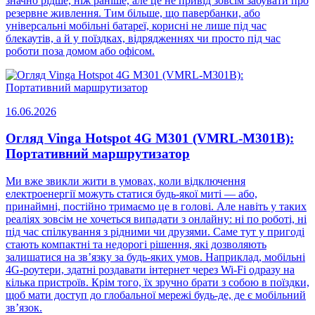
значно рідше, ніж раніше, але це не привід зовсім забувати про
резервне живлення. Тим більше, що павербанки, або
універсальні мобільні батареї, корисні не лише під час
блекаутів, а й у поїздках, відрядженнях чи просто під час
роботи поза домом або офісом.
16.06.2026
Огляд Vinga Hotspot 4G M301 (VMRL-M301B):
Портативний маршрутизатор
Ми вже звикли жити в умовах, коли відключення
електроенергії можуть статися будь-якої миті — або,
принаймні, постійно тримаємо це в голові. Але навіть у таких
реаліях зовсім не хочеться випадати з онлайну: ні по роботі, ні
під час спілкування з рідними чи друзями. Саме тут у пригоді
стають компактні та недорогі рішення, які дозволяють
залишатися на зв’язку за будь-яких умов. Наприклад, мобільні
4G-роутери, здатні роздавати інтернет через Wi-Fi одразу на
кілька пристроїв. Крім того, їх зручно брати з собою в поїздки,
щоб мати доступ до глобальної мережі будь-де, де є мобільний
зв’язок.