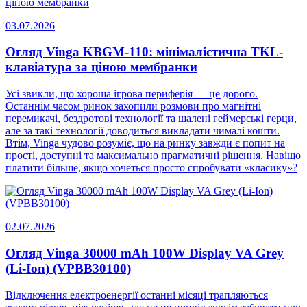
03.07.2026
Огляд Vinga KBGM-110: мінімалістична TKL-
клавіатура за ціною мембранки
Усі звикли, що хороша ігрова периферія — це дорого.
Останнім часом ринок захопили розмови про магнітні
перемикачі, бездротові технології та шалені геймерські герци,
але за такі технології доводиться викладати чималі кошти.
Втім, Vinga чудово розуміє, що на ринку завжди є попит на
прості, доступні та максимально прагматичні рішення. Навіщо
платити більше, якщо хочеться просто спробувати «класику»?
02.07.2026
Огляд Vinga 30000 mAh 100W Display VA Grey
(Li-Ion) (VPBB30100)
Відключення електроенергії останні місяці трапляються