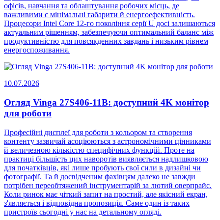
офісів, навчання та облаштування робочих місць, де
важливими є мінімальні габарити й енергоефективність.
Процесори Intel Core 12-го покоління серії U досі залишаються
актуальним рішенням, забезпечуючи оптимальний баланс між
продуктивністю для повсякденних завдань і низьким рівнем
енергоспоживання.
10.07.2026
Огляд Vinga 27S406-11B: доступний 4K монітор
для роботи
Професійні дисплеї для роботи з кольором та створення
контенту зазвичай асоціюються з астрономічними цінниками
й величезною кількістю специфічних функцій. Проте на
практиці більшість цих наворотів виявляється надлишковою
для початківців, які лише пробують свої сили в дизайні чи
фотографії. Та й досвідченим фахівцям далеко не завжди
потрібен переобтяжений інструментарій за лютий оверпрайс.
Коли ринок має чіткий запит на простий, але якісний екран,
з'являється і відповідна пропозиція. Саме один із таких
пристроїв сьогодні у нас на детальному огляді.