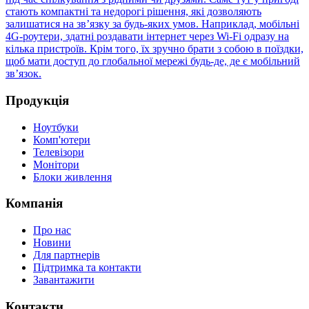
стають компактні та недорогі рішення, які дозволяють
залишатися на зв’язку за будь-яких умов. Наприклад, мобільні
4G-роутери, здатні роздавати інтернет через Wi-Fi одразу на
кілька пристроїв. Крім того, їх зручно брати з собою в поїздки,
щоб мати доступ до глобальної мережі будь-де, де є мобільний
зв’язок.
Продукція
Ноутбуки
Комп'ютери
Телевізори
Монітори
Блоки живлення
Компанія
Про нас
Новини
Для партнерів
Підтримка та контакти
Завантажити
Контакти