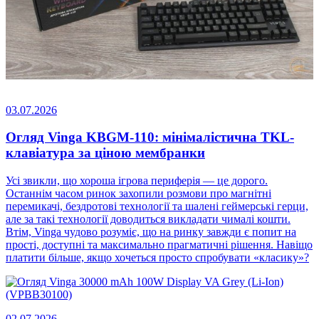
03.07.2026
Огляд Vinga KBGM-110: мінімалістична TKL-
клавіатура за ціною мембранки
Усі звикли, що хороша ігрова периферія — це дорого.
Останнім часом ринок захопили розмови про магнітні
перемикачі, бездротові технології та шалені геймерські герци,
але за такі технології доводиться викладати чималі кошти.
Втім, Vinga чудово розуміє, що на ринку завжди є попит на
прості, доступні та максимально прагматичні рішення. Навіщо
платити більше, якщо хочеться просто спробувати «класику»?
02.07.2026