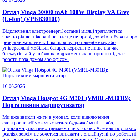
Огляд Vinga 30000 mAh 100W Display VA Grey
(Li-Ion) (VPBB30100)
Відключення електроенергії останні місяці трапляються
значно рідше, ніж раніше, але це не привід зовсім забувати про
резервне живлення. Тим більше, що павербанки, або
універсальні мобільні батареї, корисні не лише під час
блекаутів, а й у поїздках, відрядженнях чи просто під час
роботи поза домом або офісом.
16.06.2026
Огляд Vinga Hotspot 4G M301 (VMRL-M301B):
Портативний маршрутизатор
Ми вже звикли жити в умовах, коли відключення
електроенергії можуть статися будь-якої миті — або,
принаймні, постійно тримаємо це в голові. Але навіть у таких
реаліях зовсім не хочеться випадати з онлайну: ні по роботі, ні
під час спілкування з рідними чи друзями. Саме тут у пригоді