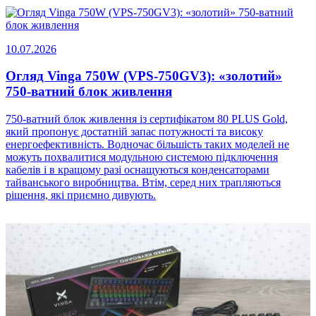
10.07.2026
Огляд Vinga 750W (VPS-750GV3): «золотий»
750-ватний блок живлення
750-ватний блок живлення із сертифікатом 80 PLUS Gold,
який пропонує достатній запас потужності та високу
енергоефективність. Водночас більшість таких моделей не
можуть похвалитися модульною системою підключення
кабелів і в кращому разі оснащуються конденсаторами
тайванського виробництва. Втім, серед них трапляються
рішення, які приємно дивують.