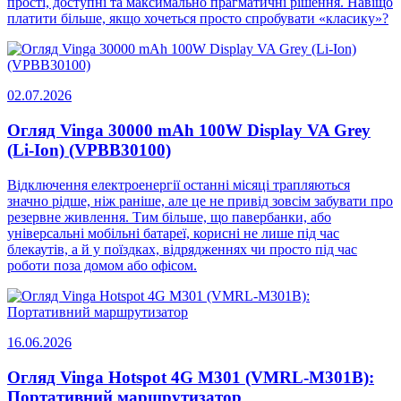
прості, доступні та максимально прагматичні рішення. Навіщо
платити більше, якщо хочеться просто спробувати «класику»?
02.07.2026
Огляд Vinga 30000 mAh 100W Display VA Grey
(Li-Ion) (VPBB30100)
Відключення електроенергії останні місяці трапляються
значно рідше, ніж раніше, але це не привід зовсім забувати про
резервне живлення. Тим більше, що павербанки, або
універсальні мобільні батареї, корисні не лише під час
блекаутів, а й у поїздках, відрядженнях чи просто під час
роботи поза домом або офісом.
16.06.2026
Огляд Vinga Hotspot 4G M301 (VMRL-M301B):
Портативний маршрутизатор