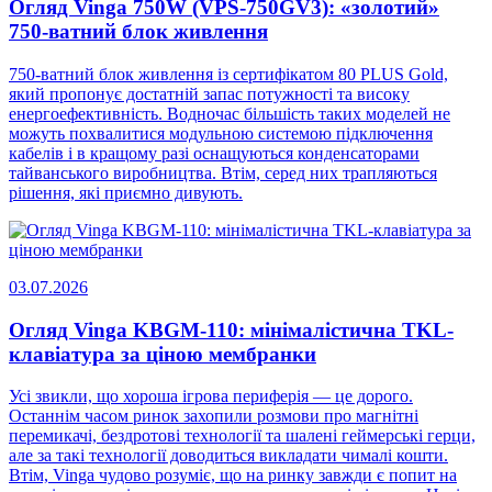
Огляд Vinga 750W (VPS-750GV3): «золотий»
750-ватний блок живлення
750-ватний блок живлення із сертифікатом 80 PLUS Gold,
який пропонує достатній запас потужності та високу
енергоефективність. Водночас більшість таких моделей не
можуть похвалитися модульною системою підключення
кабелів і в кращому разі оснащуються конденсаторами
тайванського виробництва. Втім, серед них трапляються
рішення, які приємно дивують.
03.07.2026
Огляд Vinga KBGM-110: мінімалістична TKL-
клавіатура за ціною мембранки
Усі звикли, що хороша ігрова периферія — це дорого.
Останнім часом ринок захопили розмови про магнітні
перемикачі, бездротові технології та шалені геймерські герци,
але за такі технології доводиться викладати чималі кошти.
Втім, Vinga чудово розуміє, що на ринку завжди є попит на