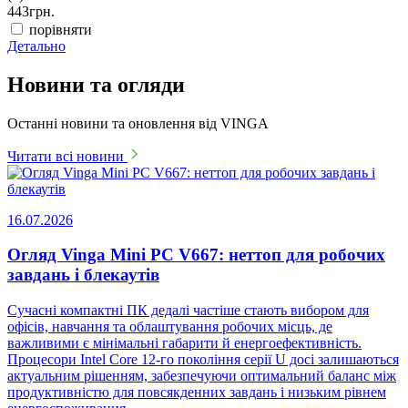
443
грн.
порівняти
Детально
Новини та огляди
Останні новини та оновлення від VINGA
Читати всі новини
16.07.2026
Огляд Vinga Mini PC V667: неттоп для робочих
завдань і блекаутів
Сучасні компактні ПК дедалі частіше стають вибором для
офісів, навчання та облаштування робочих місць, де
важливими є мінімальні габарити й енергоефективність.
Процесори Intel Core 12-го покоління серії U досі залишаються
актуальним рішенням, забезпечуючи оптимальний баланс між
продуктивністю для повсякденних завдань і низьким рівнем