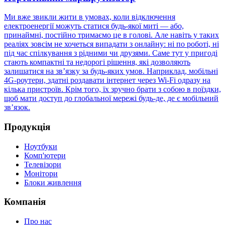
Ми вже звикли жити в умовах, коли відключення
електроенергії можуть статися будь-якої миті — або,
принаймні, постійно тримаємо це в голові. Але навіть у таких
реаліях зовсім не хочеться випадати з онлайну: ні по роботі, ні
під час спілкування з рідними чи друзями. Саме тут у пригоді
стають компактні та недорогі рішення, які дозволяють
залишатися на зв’язку за будь-яких умов. Наприклад, мобільні
4G-роутери, здатні роздавати інтернет через Wi-Fi одразу на
кілька пристроїв. Крім того, їх зручно брати з собою в поїздки,
щоб мати доступ до глобальної мережі будь-де, де є мобільний
зв’язок.
Продукція
Ноутбуки
Комп'ютери
Телевізори
Монітори
Блоки живлення
Компанія
Про нас