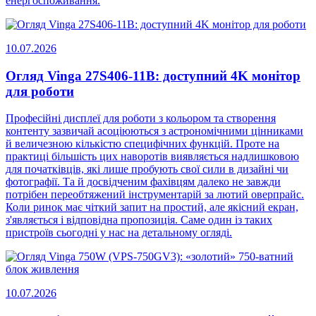
енергоспоживання.
10.07.2026
Огляд Vinga 27S406-11B: доступний 4K монітор
для роботи
Професійні дисплеї для роботи з кольором та створення
контенту зазвичай асоціюються з астрономічними цінниками
й величезною кількістю специфічних функцій. Проте на
практиці більшість цих наворотів виявляється надлишковою
для початківців, які лише пробують свої сили в дизайні чи
фотографії. Та й досвідченим фахівцям далеко не завжди
потрібен переобтяжений інструментарій за лютий оверпрайс.
Коли ринок має чіткий запит на простий, але якісний екран,
з'являється і відповідна пропозиція. Саме один із таких
пристроїв сьогодні у нас на детальному огляді.
10.07.2026