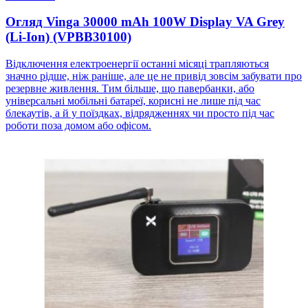
Огляд Vinga 30000 mAh 100W Display VA Grey
(Li-Ion) (VPBB30100)
Відключення електроенергії останні місяці трапляються
значно рідше, ніж раніше, але це не привід зовсім забувати про
резервне живлення. Тим більше, що павербанки, або
універсальні мобільні батареї, корисні не лише під час
блекаутів, а й у поїздках, відрядженнях чи просто під час
роботи поза домом або офісом.