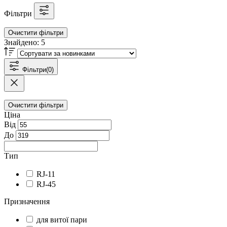
Фільтри
Очистити фільтри
Знайдено:
5
Фільтри
(0)
Очистити фільтри
Ціна
Від
До
Тип
RJ-11
RJ-45
Призначення
для витої пари