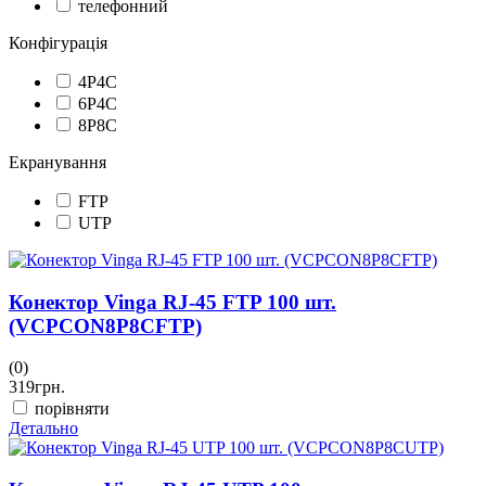
телефонний
Конфігурація
4P4C
6P4C
8P8C
Екранування
FTP
UTP
Конектор Vinga RJ-45 FTP 100 шт.
(VCPCON8P8CFTP)
(0)
319
грн.
порівняти
Детально