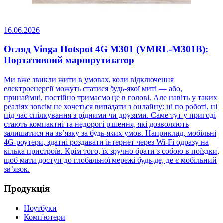
16.06.2026
Огляд Vinga Hotspot 4G M301 (VMRL-M301B):
Портативний маршрутизатор
Ми вже звикли жити в умовах, коли відключення
електроенергії можуть статися будь-якої миті — або,
принаймні, постійно тримаємо це в голові. Але навіть у таких
реаліях зовсім не хочеться випадати з онлайну: ні по роботі, ні
під час спілкування з рідними чи друзями. Саме тут у пригоді
стають компактні та недорогі рішення, які дозволяють
залишатися на зв’язку за будь-яких умов. Наприклад, мобільні
4G-роутери, здатні роздавати інтернет через Wi-Fi одразу на
кілька пристроїв. Крім того, їх зручно брати з собою в поїздки,
щоб мати доступ до глобальної мережі будь-де, де є мобільний
зв’язок.
Продукція
Ноутбуки
Комп'ютери