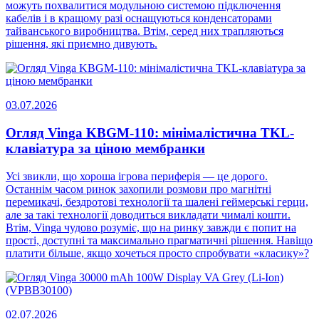
можуть похвалитися модульною системою підключення
кабелів і в кращому разі оснащуються конденсаторами
тайванського виробництва. Втім, серед них трапляються
рішення, які приємно дивують.
03.07.2026
Огляд Vinga KBGM-110: мінімалістична TKL-
клавіатура за ціною мембранки
Усі звикли, що хороша ігрова периферія — це дорого.
Останнім часом ринок захопили розмови про магнітні
перемикачі, бездротові технології та шалені геймерські герци,
але за такі технології доводиться викладати чималі кошти.
Втім, Vinga чудово розуміє, що на ринку завжди є попит на
прості, доступні та максимально прагматичні рішення. Навіщо
платити більше, якщо хочеться просто спробувати «класику»?
02.07.2026