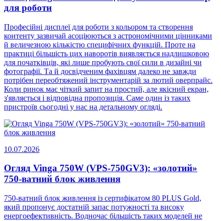
для роботи
Професійні дисплеї для роботи з кольором та створення
контенту зазвичай асоціюються з астрономічними цінниками
й величезною кількістю специфічних функцій. Проте на
практиці більшість цих наворотів виявляється надлишковою
для початківців, які лише пробують свої сили в дизайні чи
фотографії. Та й досвідченим фахівцям далеко не завжди
потрібен переобтяжений інструментарій за лютий оверпрайс.
Коли ринок має чіткий запит на простий, але якісний екран,
з'являється і відповідна пропозиція. Саме один із таких
пристроїв сьогодні у нас на детальному огляді.
10.07.2026
Огляд Vinga 750W (VPS-750GV3): «золотий»
750-ватний блок живлення
750-ватний блок живлення із сертифікатом 80 PLUS Gold,
який пропонує достатній запас потужності та високу
енергоефективність. Водночас більшість таких моделей не