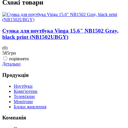
Схожі товари
Сумка для ноутбука Vinga 15.6" NB1502 Gray,
black print (NB1502UBGY)
(0)
(
585
грн
5
порівняти
Детально
Д
Продукція
Ноутбуки
Комп'ютери
Телевізори
Монітори
Блоки живлення
Компанія