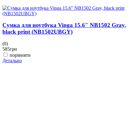
Сумка для ноутбука Vinga 15.6" NB1502 Gray,
black print (NB1502UBGY)
(0)
585
грн
порівняти
Детально
(
5