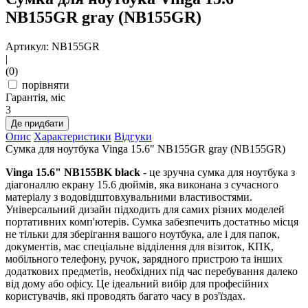
NB155GR gray (NB155GR)
Артикул: NB155GR
|
(0)
порівняти
Гарантія, міс
3
Де придбати
Опис
Характеристики
Відгуки
Сумка для ноутбука Vinga 15.6" NB155GR gray (NB155GR)
Vinga 15.6" NB155BK black
- це зручна сумка для ноутбука з
діагоналлю екрану 15.6 дюймів, яка виконана з сучасного
матеріалу з водовідштовхувальними властивостями.
Універсальний дизайн підходить для самих різних моделей
портативних комп'ютерів. Сумка забезпечить достатньо місця
не тільки для зберігання вашого ноутбука, але і для папок,
документів, має спеціальне відділення для візиток, КПК,
мобільного телефону, ручок, зарядного пристрою та інших
додаткових предметів, необхідних під час перебування далеко
від дому або офісу. Це ідеальний вибір для професійних
користувачів, які проводять багато часу в роз'їздах.