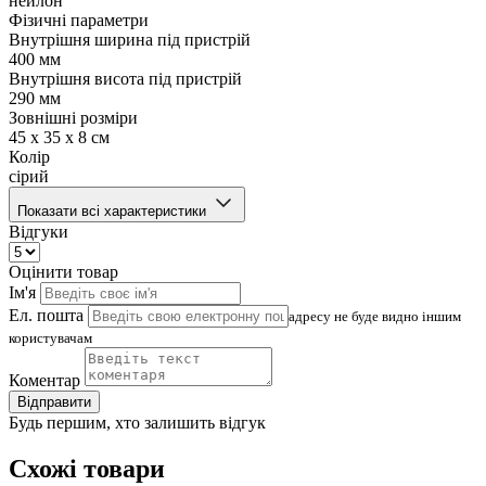
нейлон
Фізичні параметри
Внутрішня ширина під пристрій
400 мм
Внутрішня висота під пристрій
290 мм
Зовнішні розміри
45 x 35 x 8 см
Колір
сірий
Показати всі характеристики
Відгуки
Оцінити товар
Ім'я
Ел. пошта
адресу не буде видно іншим
користувачам
Коментар
Відправити
Будь першим, хто залишить відгук
Схожі товари