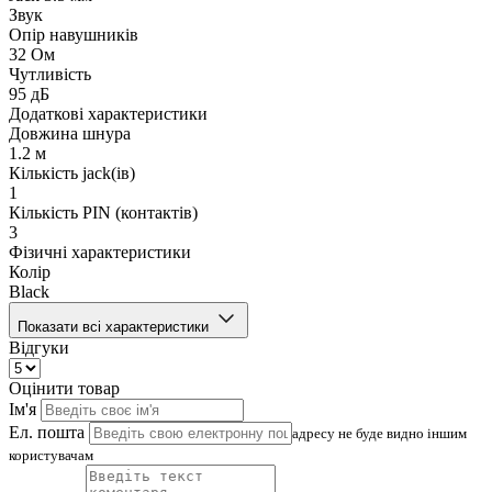
Звук
Опір навушників
32 Ом
Чутливість
95 дБ
Додаткові характеристики
Довжина шнура
1.2 м
Кількість jack(ів)
1
Кількість PIN (контактів)
3
Фізичні характеристики
Колір
Black
Показати всі характеристики
Відгуки
Оцінити товар
Ім'я
Ел. пошта
адресу не буде видно іншим
користувачам