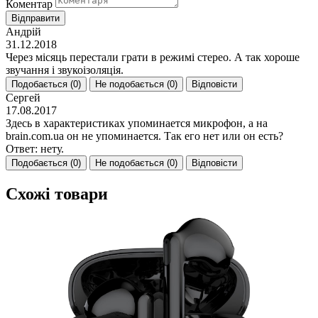
Коментар
Відправити
Андрій
31.12.2018
Через місяць перестали грати в режимі стерео. А так хороше
звучання і звукоізоляція.
Подобається (
0
)
Не подобається (
0
)
Відповісти
Сергей
17.08.2017
Здесь в характеристиках упоминается микрофон, а на
brain.com.ua он не упоминается. Так его нет или он есть?
Ответ: нету.
Подобається (
0
)
Не подобається (
0
)
Відповісти
Схожі товари
(
3