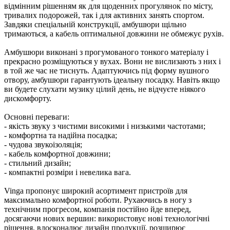
відмінним рішенням як для щоденних прогулянок по місту,
тривалих подорожей, так і для активних занять спортом.
Завдяки спеціальній конструкції, амбушюри щільно
тримаються, а кабель оптимальної довжини не обмежує рухів.
Амбушюри виконані з прогумованого тонкого матеріалу і
прекрасно розміщуються у вухах. Вони не вислизають з них і
в той же час не тиснуть. Адаптуючись під форму вушного
отвору, амбушюри гарантують ідеальну посадку. Навіть якщо
ви будете слухати музику цілий день, не відчуєте ніякого
дискомфорту.
Основні переваги:
- якість звуку з чистими високими і низькими частотами;
- комфортна та надійна посадка;
- чудова звукоізоляція;
- кабель комфортної довжини;
- стильний дизайн;
- компактні розміри і невелика вага.
Vinga пропонує широкий асортимент пристроїв для
максимально комфортної роботи. Рухаючись в ногу з
технічним прогресом, компанія постійно йде вперед,
досягаючи нових вершин: використовує нові технологічні
рішення, вдосконалює дизайн продукції, розширює