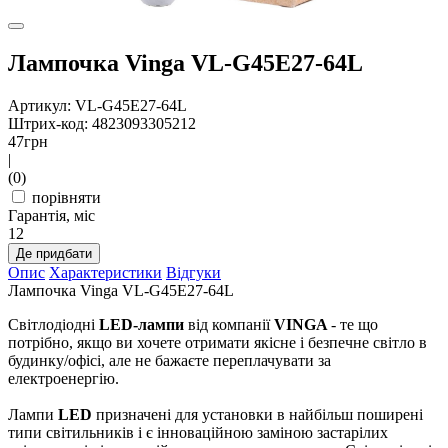
Лампочка Vinga VL-G45E27-64L
Артикул: VL-G45E27-64L
Штрих-код: 4823093305212
47
грн
|
(0)
порівняти
Гарантія, міс
12
Де придбати
Опис
Характеристики
Відгуки
Лампочка Vinga VL-G45E27-64L
Світлодіодні
LED-лампи
від компанії
VINGA
- те що
потрібно, якщо ви хочете отримати якісне і безпечне світло в
будинку/офісі, але не бажаєте переплачувати за
електроенергію.
Лампи
LED
призначені для установки в найбільш поширені
типи світильників і є інноваційною заміною застарілих