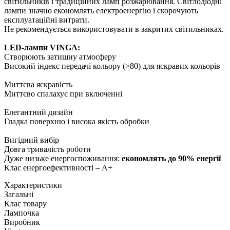
світильників і традиційних ламп розжарювання. Світлодіодні
лампи значно економлять електроенергію і скорочують
експлуатаційні витрати.
Не рекомендується використовувати в закритих світильниках.
LED-лампи VINGA:
Створюють затишну атмосферу
Високий індекс передачі кольору (>80) для яскравих кольорів
Миттєва яскравість
Миттєво спалахує при включенні
Елегантний дизайн
Гладка поверхню і висока якість обробки
Вигідний вибір
Довга тривалість роботи
Дуже низьке енергоспоживання:
економлять до 90% енергії
Клас енергоефективності – A+
Характеристики
Загальні
Клас товару
Лампочка
Виробник