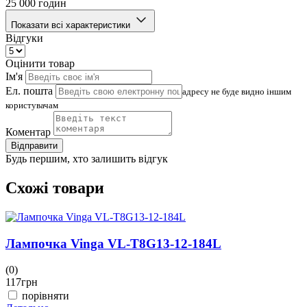
25 000 годин
Показати всі характеристики
Відгуки
Оцінити товар
Ім'я
Ел. пошта
адресу не буде видно іншим
користувачам
Коментар
Відправити
Будь першим, хто залишить відгук
Схожі товари
Лампочка Vinga VL-T8G13-12-184L
(0)
(
117
грн
6
порівняти