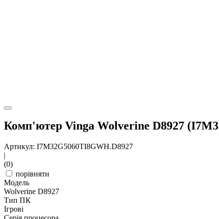
Комп'ютер Vinga Wolverine D8927 (I7
Артикул: I7M32G5060TI8GWH.D8927
|
(0)
порівняти
Модель
Wolverine D8927
Тип ПК
Ігрові
Серія процесора