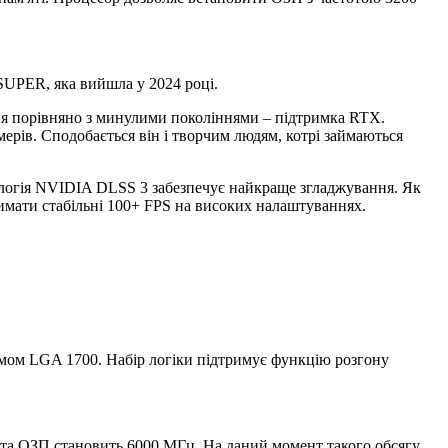
 SUPER, яка вийшла у 2024 році.
я порівняно з минулими поколіннями – підтримка RTX.
ерів. Сподобається він і творчим людям, котрі займаються
ологія NVIDIA DLSS 3 забезпечує найкраще згладжування. Як
римати стабільні 100+ FPS на високих налаштуваннях.
'ємом LGA 1700. Набір логіки підтримує функцію розгону
тота ОЗП становить 6000 МГц. На даний момент такого обсягу