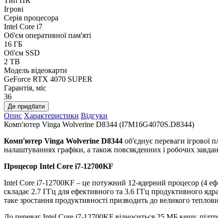
Тип ПК
Ігрові
Серія процесора
Intel Core i7
Об'єм оперативної пам'яті
16 ГБ
Об'єм SSD
2 TB
Модель відеокарти
GeForce RTX 4070 SUPER
Гарантія, міс
36
Де придбати
Опис
Характеристики
Відгуки
Комп'ютер Vinga Wolverine D8344 (I7M16G4070S.D8344)
Комп'ютер Vinga Wolverine D8344
об'єднує переваги ігрової п
налаштуваннях графіки, а також повсякденних і робочих завдан
Процесор Intel Core i7-12700KF
Intel Core i7-12700KF – це потужний 12-ядерний процесор (4 еф
складає 2.7 ГГц для ефективного та 3.6 ГГц продуктивного ядра
таке зростання продуктивності призводить до великого теплови
До переваг Intel Core i7-12700KF відноситься 25 МБ кешу, під