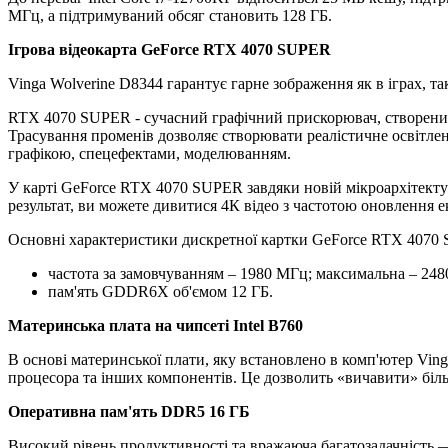
МГц, а підтримуваний обсяг становить 128 ГБ.
Ігрова відеокарта GeForce RTX 4070 SUPER
Vinga Wolverine D8344 гарантує гарне зображення як в іграх, та
RTX 4070 SUPER - сучасний графічний прискорювач, створений
Трасування променів дозволяє створювати реалістичне освітленн
графікою, спецефектами, моделюванням.
У карті GeForce RTX 4070 SUPER завдяки новій мікроархітект
результат, ви можете дивитися 4К відео з частотою оновлення е
Основні характеристики дискретної картки GeForce RTX 4070
частота за замовчуванням – 1980 МГц; максимальна – 24
пам'ять GDDR6X об'ємом 12 ГБ.
Материнська плата на чипсеті Intel B760
В основі материнської плати, яку встановлено в комп'ютер Vin
процесора та інших компонентів. Це дозволить «вичавити» біль
Оперативна пам'ять DDR5 16 ГБ
Високий рівень продуктивності та вражаюча багатозадачність —