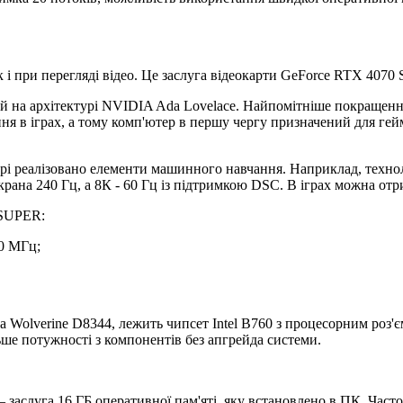
к і при перегляді відео. Це заслуга відеокарти GeForce RTX 4070
 на архітектурі NVIDIA Ada Lovelace. Найпомітніше покращенн
я в іграх, а тому комп'ютер в першу чергу призначений для гейм
урі реалізовано елементи машинного навчання. Наприклад, техн
крана 240 Гц, а 8К - 60 Гц із підтримкою DSC. В іграх можна от
 SUPER:
80 МГц;
ga Wolverine D8344, лежить чипсет Intel B760 з процесорним роз
ше потужності з компонентів без апгрейда системи.
 заслуга 16 ГБ оперативної пам'яті, яку встановлено в ПК. Час