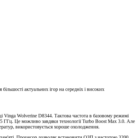
я більшості актуальних ігор на середніх і високих
ці Vinga Wolverine D8344. Тактова частота в базовому режимі
5 ГГц. Це можливо завдяки технології Turbo Boost Max 3.0. Але
ператур, використовується хороше охолодження.
 пам'яті. Процесор дозволяє встановити ОЗП з частотою 3200