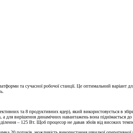
латформи та сучасної робочої станції. Це оптимальний варіант дл
ь.
ективних та 8 продуктивних ядер), який використовується в збір
, а для вирішення динамічних навантажень вона піднімається до 
ділення – 125 Вт. Щоб процесор не давав збоїв від високих тем
тримка 20 потоків, можливість використання швидкої оперативної