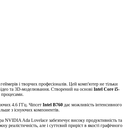
геймерів і творчих професіоналів. Цей комп'ютер не тільки
, відео та 3D-моделювання. Створений на основі
Intel Core i5-
и процесами.
ючих 4.6 ГГц. Чіпсет
Intel B760
дає можливість інтенсивного
ільше з існуючих компонентів.
ра NVIDIA Ada Lovelace забезпечує високу продуктивність та
ну реалістичність, але і суттєвий приріст в якості графічного