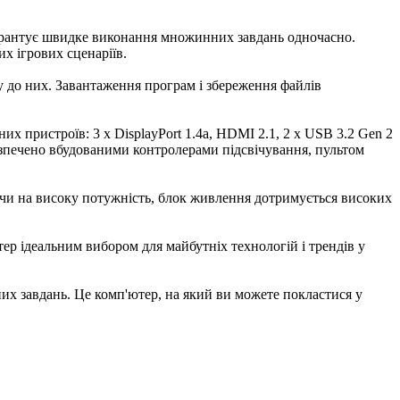
арантує швидке виконання множинних завдань одночасно.
х ігрових сценаріїв.
у до них. Завантаження програм і збереження файлів
 пристроїв: 3 x DisplayPort 1.4a, HDMI 2.1, 2 x USB 3.2 Gen 2
безпечено вбудованими контролерами підсвічування, пультом
ючи на високу потужність, блок живлення дотримується високих
ер ідеальним вибором для майбутніх технологій і трендів у
йних завдань. Це комп'ютер, на який ви можете покластися у