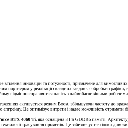
е втілення інновацій та потужності, призначене для вимогливих 
йним партнером у реалізації складних завдань з обробки графіки
є йому відмінно справлятися навіть з найвибагливішими робочим
таженнях активується режим Boost, збільшуючи частоту до вража
о апгрейду. Це оптимізує витрати і надає можливість отримати б
orce RTX 4060 Ti
, яка оснащена 8 ГБ GDDR6 пам'яті. Архітекту
технології трасування променів. Це забезпечує не тільки дивовиж