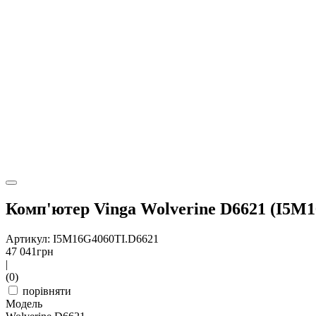
Комп'ютер Vinga Wolverine D6621 (I5M
Артикул: I5M16G4060TI.D6621
47 041
грн
|
(0)
порівняти
Модель