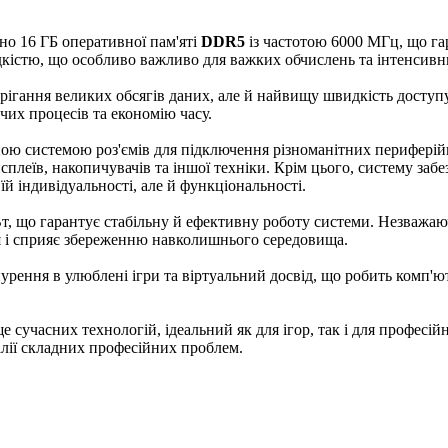
но 16 ГБ оперативної пам'яті
DDR5
із частотою 6000 МГц, що г
кістю, що особливо важливо для важких обчислень та інтенсивни
ерігання великих обсягів даних, але й найвищу швидкість доступ
чих процесів та економію часу.
 системою роз'ємів для підключення різноманітних периферійних
сплеїв, накопичувачів та іншої техніки. Крім цього, систему за
й індивідуальності, але й функціональності.
т, що гарантує стабільну й ефективну роботу системи. Незважа
я і сприяє збереженню навколишнього середовища.
рення в улюблені ігри та віртуальний досвід, що робить комп'ют
е сучасних технологій, ідеальний як для ігор, так і для професі
алії складних професійних проблем.