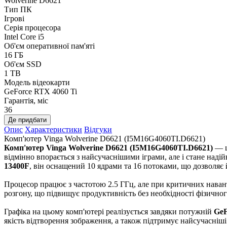
Wolverine D6621
Тип ПК
Ігрові
Серія процесора
Intel Core i5
Об'єм оперативної пам'яті
16 ГБ
Об'єм SSD
1 TB
Модель відеокарти
GeForce RTX 4060 Ti
Гарантія, міс
36
Де придбати
Опис
Характеристики
Відгуки
Комп'ютер Vinga Wolverine D6621 (I5M16G4060TI.D6621)
Комп'ютер Vinga Wolverine D6621 (I5M16G4060TI.D6621)
— ц
відмінно впорається з найсучаснішими іграми, але і стане наді
13400F
, він оснащений 10 ядрами та 16 потоками, що дозволя
Процесор працює з частотою 2.5 ГГц, але при критичних наван
розгону, що підвищує продуктивність без необхідності фізичног
Графіка на цьому комп'ютері реалізується завдяки потужній
GeF
якість відтворення зображення, а також підтримує найсучасніші 