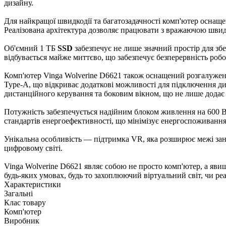
дизайну.
Для найкращої швидкодії та багатозадачності комп'ютер оснаще
Реалізована архітектура дозволяє працювати з вражаючою швид
Об'ємний 1 ТБ
SSD
забезпечує не лише значний простір для зб
відбувається майже миттєво, що забезпечує безперервність робо
Комп'ютер Vinga Wolverine D6621 також оснащений розгалуженою
Type-A, що відкриває додаткові можливості для підключення ди
дистанційного керування та боковим вікном, що не лише додає ї
Потужність забезпечується надійним блоком живлення на 600 В
стандартів енергоефективності, що мінімізує енергоспоживанн
Унікальна особливість — підтримка VR, яка розширює межі зану
цифровому світі.
Vinga Wolverine D6621 являє собою не просто комп'ютер, а явищ
будь-яких умовах, будь то захоплюючий віртуальний світ, чи ре
Характеристики
Загальні
Клас товару
Комп'ютер
Виробник