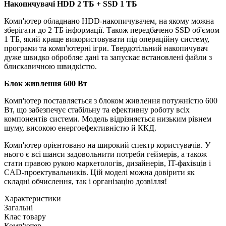
Накопичувачі
HDD 2 TБ + SSD 1 ТБ
Комп'ютер обладнано HDD-накопичувачем, на якому можна
зберігати до 2 ТБ інформації. Також передбачено SSD об'ємом
1 ТБ, який краще використовувати під операційну систему,
програми та комп'ютерні ігри. Твердотільний накопичувач
дуже швидко обробляє дані та запускає встановлені файли з
блискавичною швидкістю.
Блок живлення 600 Вт
Комп'ютер поставляється з блоком живлення потужністю 600
Вт, що забезпечує стабільну та ефективну роботу всіх
компонентів системи. Модель відрізняється низьким рівнем
шуму, високою енергоефективністю й ККД.
Комп'ютер орієнтовано на широкий спектр користувачів. У
нього є всі шанси задовольнити потреби геймерів, а також
стати правою рукою маркетологів, дизайнерів, IT-фахівців і
CAD-проектувальників. Цій моделі можна довірити як
складні обчислення, так і організацію дозвілля!
Характеристики
Загальні
Клас товару
Комп'ютер