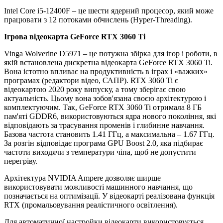
Intel Core i5-12400F – це шести ядерний процесор, який може
працювати з 12 потоками обчислень (Hyper-Threading).
Ігрова відеокарта GeForce RTX 3060 Ti
Vinga Wolverine D5971 – це потужна збірка для ігор і роботи, в
якій встановлена дискретна відеокарта GeForce RTX 3060 Ti.
Вона істотно впливає на продуктивність в іграх і «важких»
програмах (редактори відео, САПР). RTX 3060 Ti є
відеокартою 2020 року випуску, а тому зберігає свою
актуальність. Цьому вона зобов'язана своєю архітектурою і
комплектуючим. Так, GeForce RTX 3060 Ti отримала 8 ГБ
пам'яті GDDR6, використовуються ядра нового покоління, які
відповідають за трасування променів і глибинне навчання.
Базова частота становить 1.41 ГГц, а максимальна – 1.67 ГГц.
За розгін відповідає програма GPU Boost 2.0, яка підбирає
частоти виходячи з температури чіпа, щоб не допустити
перегріву.
Архітектура NVIDIA Ampere дозволяє ширше
використовувати можливості машинного навчання, що
позначається на оптимізації. У відеокарті реалізована функція
RTX (промальовування реалістичного освітлення).
Для автоматичної настройки відеокарти використовується