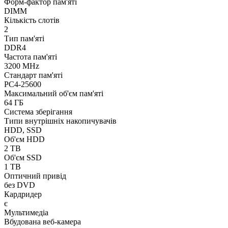
Форм-фактор пам'яті
DIMM
Кількість слотів
2
Тип пам'яті
DDR4
Частота пам'яті
3200 MHz
Стандарт пам'яті
PC4-25600
Максимальний об'єм пам'яті
64 ГБ
Система зберігання
Типи внутрішніх накопичувачів
HDD, SSD
Об'єм HDD
2 TB
Об'єм SSD
1 TB
Оптичний привід
без DVD
Кардридер
є
Мультимедіа
Вбудована веб-камера