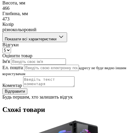
Висота, мм
466
Глибина, мм
473
Колір
різнокольоровий
Показати всі характеристики
Відгуки
Оцінити товар
Ім'я
Ел. пошта
адресу не буде видно іншим
користувачам
Коментар
Відправити
Будь першим, хто залишить відгук
Схожі товари