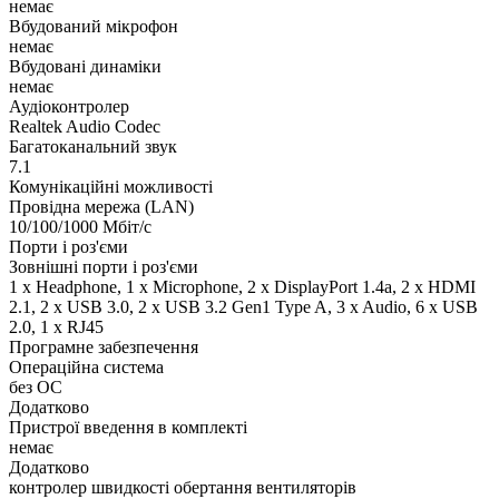
немає
Вбудований мікрофон
немає
Вбудовані динаміки
немає
Аудіоконтролер
Realtek Audio Codec
Багатоканальний звук
7.1
Комунікаційні можливості
Провідна мережа (LAN)
10/100/1000 Мбіт/с
Порти і роз'єми
Зовнішні порти і роз'єми
1 x Нeadphone, 1 х Microphone, 2 x DisplayPort 1.4a, 2 x HDMI
2.1, 2 x USB 3.0, 2 x USB 3.2 Gen1 Type A, 3 x Audio, 6 x USB
2.0, 1 x RJ45
Програмне забезпечення
Операційна система
без ОС
Додатково
Пристрої введення в комплекті
немає
Додатково
контролер швидкості обертання вентиляторів