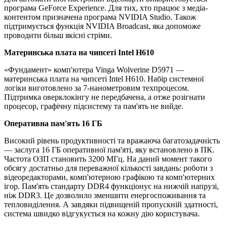
програма GeForce Experience. Для тих, хто працює з медіа-
контентом призначена програма NVIDIA Studio. Також
підтримується функція NVIDIA Broadcast, яка допоможе
проводити більш якісні стріми.
Материнська плата на чипсеті Intel H610
«Фундамент» комп'ютера Vinga Wolverine D5971 —
материнська плата на чипсеті Intel H610. Набір системної
логіки виготовлено за 7-нанометровим техпроцесом.
Підтримка оверклокінгу не передбачена, а отже розігнати
процесор, графічну підсистему та пам'ять не вийде.
Оперативна пам'ять 16 ГБ
Високий рівень продуктивності та вражаюча багатозадачність
— заслуга 16 ГБ оперативної пам'яті, яку встановлено в ПК.
Частота ОЗП становить 3200 МГц. На даний момент такого
обсягу достатньо для переважної кількості завдань: роботи з
відеоредакторами, комп'ютерною графікою та комп'ютерних
ігор. Пам'ять стандарту DDR4 функціонує на нижчій напрузі,
ніж DDR3. Це дозволило зменшити енергоспоживання та
тепловиділення. А завдяки підвищеній пропускній здатності,
система швидко відгукується на кожну дію користувача.