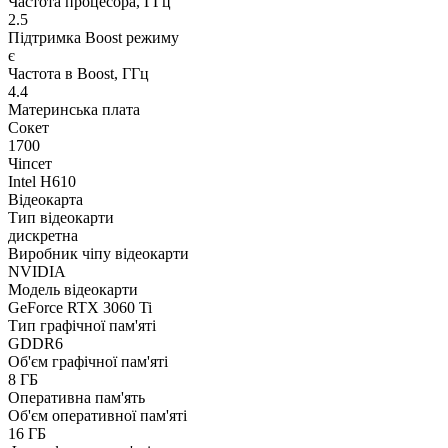
Частота процесора, ГГц
2.5
Підтримка Boost режиму
є
Частота в Boost, ГГц
4.4
Материнська плата
Сокет
1700
Чіпсет
Intel H610
Відеокарта
Тип відеокарти
дискретна
Виробник чіпу відеокарти
NVIDIA
Модель відеокарти
GeForce RTX 3060 Ti
Тип графічної пам'яті
GDDR6
Об'єм графічної пам'яті
8 ГБ
Оперативна пам'ять
Об'єм оперативної пам'яті
16 ГБ