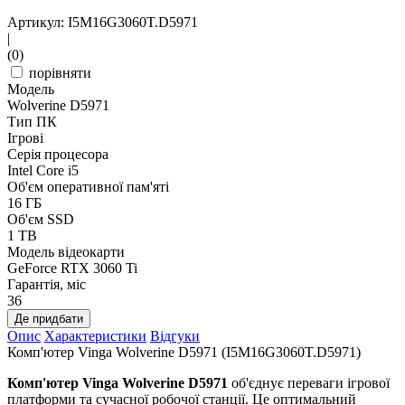
Артикул: I5M16G3060T.D5971
|
(0)
порівняти
Модель
Wolverine D5971
Тип ПК
Ігрові
Серія процесора
Intel Core i5
Об'єм оперативної пам'яті
16 ГБ
Об'єм SSD
1 TB
Модель відеокарти
GeForce RTX 3060 Ti
Гарантія, міс
36
Де придбати
Опис
Характеристики
Відгуки
Комп'ютер Vinga Wolverine D5971 (I5M16G3060T.D5971)
Комп'ютер Vinga Wolverine D5971
об'єднує переваги ігрової
платформи та сучасної робочої станції. Це оптимальний