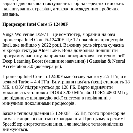
варіант для більшості актуальних ігор на середніх і високих
налаштуваннях графіки, а також повсякденних і робочих
завдань.
Процесори
Intel Core i5-12400F
Vinga Wolverine D5971 – це комп'ютер, зібраний на базі
процесора Intel Core i5-12400F. Це 12 покоління процесорів
Intel, яке вийшло у 2022 році. Важливу роль зіграла сучасна
мікроархітектура Alder Lake. Вона дозволила поліпшити
програмну частину, наприклад, використовувати технології
Deep Learning Boost (машинне навчання) і Gaussian & Neural
Acceleration 3.0 (акселерація).
Процесор Intel Core i5-12400F має базову частоту 2.5 ГГц, а в
режимі Turbo – 4.4 ГГц. Внутрішня пам'ять (кеш) становить 18
МБ, а ОЗУ підтримується до 128 ГБ. Варто відзначити
можливість установки DDR4 3200 МГц або DDR5 4800 МГц,
що підвищує швидкодію всієї системи в порівнянні з
минулими поколіннями процесорів.
Базове тепловиділення i5-12400F – 65 Вт, тобто процесор не
вимагає дорогої системи охолодження. При цьому в режимі
SpeedStep енергоспоживання, і як наслідок тепловиділення
знижуються.