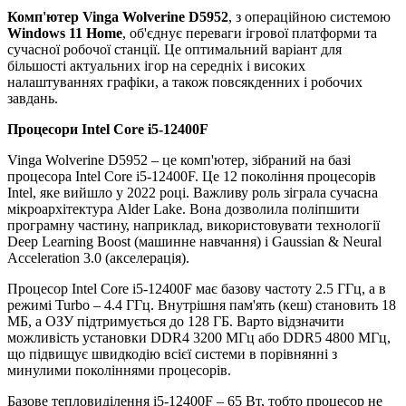
Комп'ютер Vinga Wolverine D5952
, з операційною системою
Windows 11 Home
, об'єднує переваги ігрової платформи та
сучасної робочої станції. Це оптимальний варіант для
більшості актуальних ігор на середніх і високих
налаштуваннях графіки, а також повсякденних і робочих
завдань.
Процесори
Intel Core i5-12400F
Vinga Wolverine D5952 – це комп'ютер, зібраний на базі
процесора Intel Core i5-12400F. Це 12 покоління процесорів
Intel, яке вийшло у 2022 році. Важливу роль зіграла сучасна
мікроархітектура Alder Lake. Вона дозволила поліпшити
програмну частину, наприклад, використовувати технології
Deep Learning Boost (машинне навчання) і Gaussian & Neural
Acceleration 3.0 (акселерація).
Процесор Intel Core i5-12400F має базову частоту 2.5 ГГц, а в
режимі Turbo – 4.4 ГГц. Внутрішня пам'ять (кеш) становить 18
МБ, а ОЗУ підтримується до 128 ГБ. Варто відзначити
можливість установки DDR4 3200 МГц або DDR5 4800 МГц,
що підвищує швидкодію всієї системи в порівнянні з
минулими поколіннями процесорів.
Базове тепловиділення i5-12400F – 65 Вт, тобто процесор не