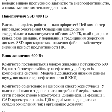
володіє вищою пропускною здатністю та енергоефективністю,
а також зменшеним тепловиділенням.
Накопичувач SSD 480 ГБ
Висока швидкість роботи — ваш пріоритет? Цей комп'ютер
виправдає очікування! Оснащений швидкісним
твердотільним накопичувачем об'ємом 480 ГБ, який працює в
кілька разів швидше, у порівнянні з традиційним жорстким
диском. SSD прискорює завантаження файлів і забезпечує
значний приріст продуктивності ПК.
Блок живлення 600 Вт
Комп'ютер поставляється з блоком живлення потужністю 600
Вт, що забезпечує стабільну та ефективну роботу всіх
компонентів системи. Модель відрізняється низьким рівнем
шуму, високою енергоефективністю й ККД.
Комп'ютер орієнтовано на широкий спектр користувачів. У
нього є всі шанси задовольнити потреби геймерів, а також
стати правою рукою маркетологів, дизайнерів, IT-фахівців і
CAD-проектувальників. Цій моделі можна довірити як
складні обчислення, так і організацію дозвілля!