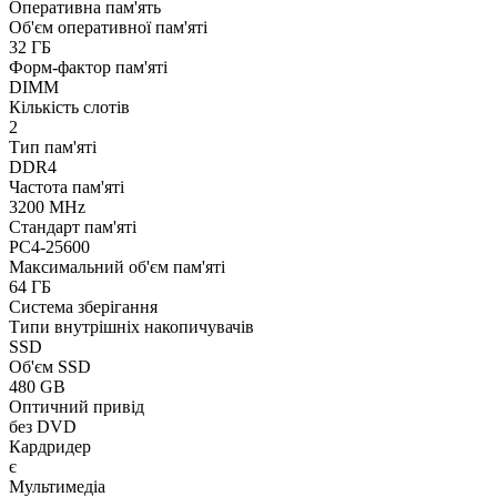
Оперативна пам'ять
Об'єм оперативної пам'яті
32 ГБ
Форм-фактор пам'яті
DIMM
Кількість слотів
2
Тип пам'яті
DDR4
Частота пам'яті
3200 MHz
Стандарт пам'яті
PC4-25600
Максимальний об'єм пам'яті
64 ГБ
Система зберігання
Типи внутрішніх накопичувачів
SSD
Об'єм SSD
480 GB
Оптичний привід
без DVD
Кардридер
є
Мультимедіа