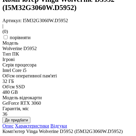
(I5M32G3060W.D5952)
Артикул: I5M32G3060W.D5952
|
(0)
порівняти
Модель
Wolverine D5952
Тип ПК
Ігрові
Серія процесора
Intel Core i5
Об'єм оперативної пам'яті
32 ГБ
Об'єм SSD
480 GB
Модель відеокарти
GeForce RTX 3060
Гарантія, міс
36
Де придбати
Опис
Характеристики
Відгуки
Комп'ютер Vinga Wolverine D5952 (I5M32G3060W.D5952)