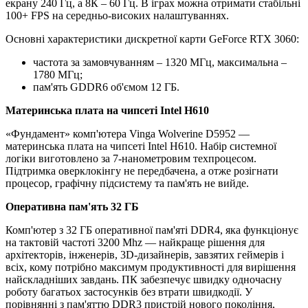
екрану 240 Гц, а 8К – 60 Гц. В іграх можна отримати стабільні
100+ FPS на середньо-високих налаштуваннях.
Основні характеристики дискретної карти GeForce RTX 3060:
частота за замовчуванням – 1320 МГц, максимальна –
1780 МГц;
пам'ять GDDR6 об'ємом 12 ГБ.
Материнська плата на чипсеті Intel H610
«Фундамент» комп'ютера Vinga Wolverine D5952 —
материнська плата на чипсеті Intel H610. Набір системної
логіки виготовлено за 7-нанометровим техпроцесом.
Підтримка оверклокінгу не передбачена, а отже розігнати
процесор, графічну підсистему та пам'ять не вийде.
Оперативна пам'ять 32 ГБ
Комп'ютер з 32 ГБ оперативної пам'яті DDR4, яка функціонує
на тактовій частоті 3200 Mhz — найкраще рішення для
архітекторів, інженерів, 3D-дизайнерів, завзятих геймерів і
всіх, кому потрібно максимум продуктивності для вирішення
найскладніших завдань. ПК забезпечує швидку одночасну
роботу багатьох застосунків без втрати швидкодії. У
порівнянні з пам'яттю DDR3 пристрій нового покоління,