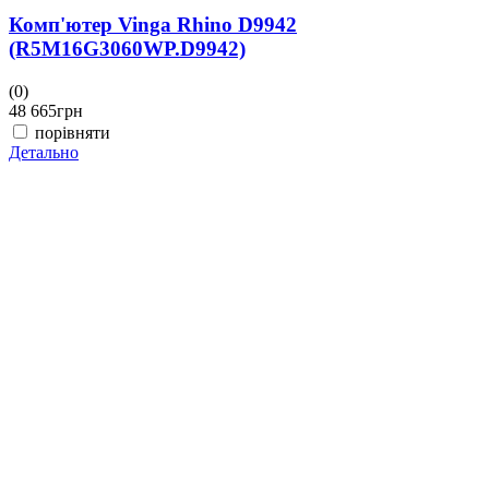
Комп'ютер Vinga Rhino D9942
(R5M16G3060WP.D9942)
(0)
48 665
грн
порівняти
Детально
(
4
Д