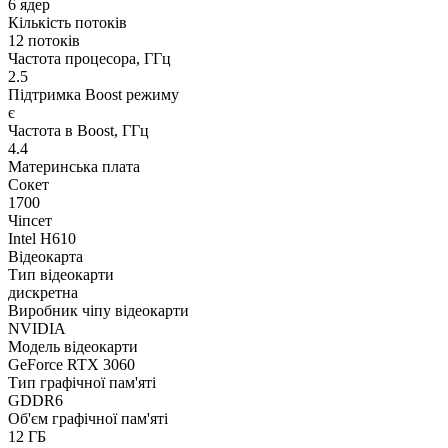
6 ядер
Кількість потоків
12 потоків
Частота процесора, ГГц
2.5
Підтримка Boost режиму
є
Частота в Boost, ГГц
4.4
Материнська плата
Сокет
1700
Чіпсет
Intel H610
Відеокарта
Тип відеокарти
дискретна
Виробник чіпу відеокарти
NVIDIA
Модель відеокарти
GeForce RTX 3060
Тип графічної пам'яті
GDDR6
Об'єм графічної пам'яті
12 ГБ