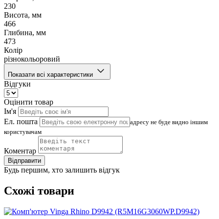
230
Висота, мм
466
Глибина, мм
473
Колір
різнокольоровий
Показати всі характеристики
Відгуки
Оцінити товар
Ім'я
Ел. пошта
адресу не буде видно іншим
користувачам
Коментар
Відправити
Будь першим, хто залишить відгук
Схожі товари