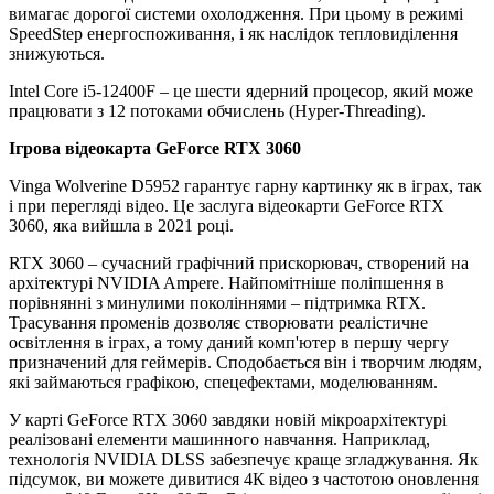
вимагає дорогої системи охолодження. При цьому в режимі
SpeedStep енергоспоживання, і як наслідок тепловиділення
знижуються.
Intel Core i5-12400F – це шести ядерний процесор, який може
працювати з 12 потоками обчислень (Hyper-Threading).
Ігрова відеокарта GeForce RTX 3060
Vinga Wolverine D5952 гарантує гарну картинку як в іграх, так
і при перегляді відео. Це заслуга відеокарти GeForce RTX
3060, яка вийшла в 2021 році.
RTX 3060 – сучасний графічний прискорювач, створений на
архітектурі NVIDIA Ampere. Найпомітніше поліпшення в
порівнянні з минулими поколіннями – підтримка RTX.
Трасування променів дозволяє створювати реалістичне
освітлення в іграх, а тому даний комп'ютер в першу чергу
призначений для геймерів. Сподобається він і творчим людям,
які займаються графікою, спецефектами, моделюванням.
У карті GeForce RTX 3060 завдяки новій мікроархітектурі
реалізовані елементи машинного навчання. Наприклад,
технологія NVIDIA DLSS забезпечує краще згладжування. Як
підсумок, ви можете дивитися 4К відео з частотою оновлення