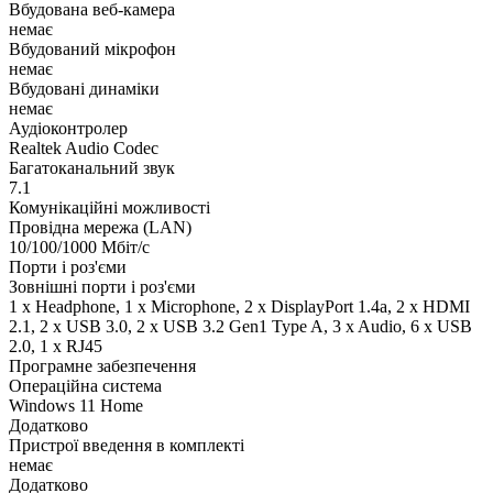
Вбудована веб-камера
немає
Вбудований мікрофон
немає
Вбудовані динаміки
немає
Аудіоконтролер
Realtek Audio Codec
Багатоканальний звук
7.1
Комунікаційні можливості
Провідна мережа (LAN)
10/100/1000 Мбіт/с
Порти і роз'єми
Зовнішні порти і роз'єми
1 x Нeadphone, 1 х Microphone, 2 x DisplayPort 1.4a, 2 x HDMI
2.1, 2 x USB 3.0, 2 x USB 3.2 Gen1 Type A, 3 x Audio, 6 x USB
2.0, 1 x RJ45
Програмне забезпечення
Операційна система
Windows 11 Home
Додатково
Пристрої введення в комплекті
немає
Додатково