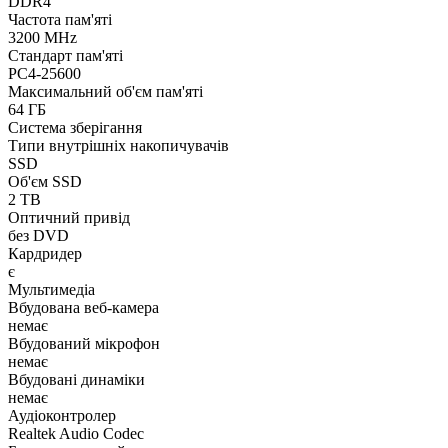
DDR4
Частота пам'яті
3200 MHz
Стандарт пам'яті
PC4-25600
Максимальний об'єм пам'яті
64 ГБ
Система зберігання
Типи внутрішніх накопичувачів
SSD
Об'єм SSD
2 TB
Оптичний привід
без DVD
Кардридер
є
Мультимедіа
Вбудована веб-камера
немає
Вбудований мікрофон
немає
Вбудовані динаміки
немає
Аудіоконтролер
Realtek Audio Codec