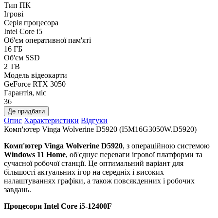
Тип ПК
Ігрові
Серія процесора
Intel Core i5
Об'єм оперативної пам'яті
16 ГБ
Об'єм SSD
2 TB
Модель відеокарти
GeForce RTX 3050
Гарантія, міс
36
Де придбати
Опис
Характеристики
Відгуки
Комп'ютер Vinga Wolverine D5920 (I5M16G3050W.D5920)
Комп'ютер Vinga Wolverine D5920
, з операційною системою
Windows 11 Home
, об'єднує переваги ігрової платформи та
сучасної робочої станції. Це оптимальний варіант для
більшості актуальних ігор на середніх і високих
налаштуваннях графіки, а також повсякденних і робочих
завдань.
Процесори
Intel Core i5-12400F