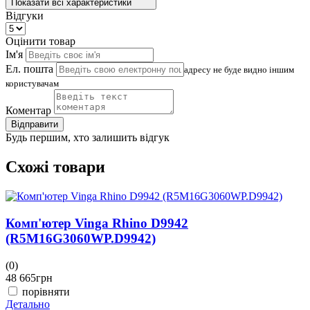
Показати всі характеристики
Відгуки
Оцінити товар
Ім'я
Ел. пошта
адресу не буде видно іншим
користувачам
Коментар
Відправити
Будь першим, хто залишить відгук
Схожі товари
Комп'ютер Vinga Rhino D9942
(R5M16G3060WP.D9942)
(0)
(
48 665
грн
4
порівняти
Детально
Д