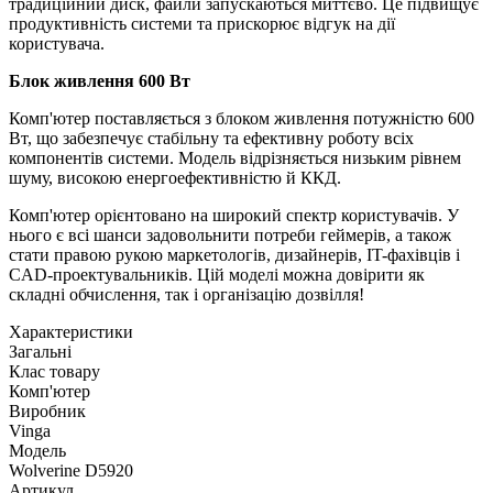
традиційний диск, файли запускаються миттєво. Це підвищує
продуктивність системи та прискорює відгук на дії
користувача.
Блок живлення 600 Вт
Комп'ютер поставляється з блоком живлення потужністю 600
Вт, що забезпечує стабільну та ефективну роботу всіх
компонентів системи. Модель відрізняється низьким рівнем
шуму, високою енергоефективністю й ККД.
Комп'ютер орієнтовано на широкий спектр користувачів. У
нього є всі шанси задовольнити потреби геймерів, а також
стати правою рукою маркетологів, дизайнерів, IT-фахівців і
CAD-проектувальників. Цій моделі можна довірити як
складні обчислення, так і організацію дозвілля!
Характеристики
Загальні
Клас товару
Комп'ютер
Виробник
Vinga
Модель
Wolverine D5920
Артикул