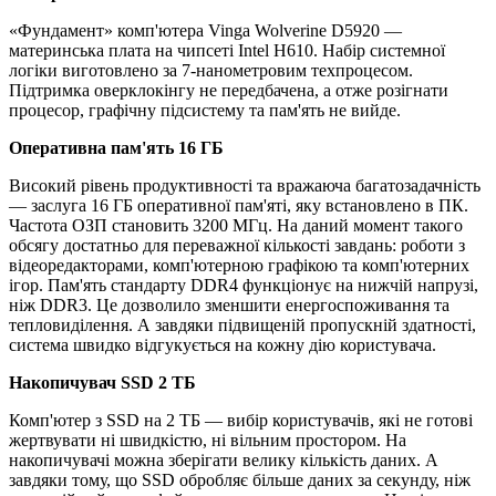
«Фундамент» комп'ютера Vinga Wolverine D5920 —
материнська плата на чипсеті Intel H610. Набір системної
логіки виготовлено за 7-нанометровим техпроцесом.
Підтримка оверклокінгу не передбачена, а отже розігнати
процесор, графічну підсистему та пам'ять не вийде.
Оперативна пам'ять 16 ГБ
Високий рівень продуктивності та вражаюча багатозадачність
— заслуга 16 ГБ оперативної пам'яті, яку встановлено в ПК.
Частота ОЗП становить 3200 МГц. На даний момент такого
обсягу достатньо для переважної кількості завдань: роботи з
відеоредакторами, комп'ютерною графікою та комп'ютерних
ігор. Пам'ять стандарту DDR4 функціонує на нижчій напрузі,
ніж DDR3. Це дозволило зменшити енергоспоживання та
тепловиділення. А завдяки підвищеній пропускній здатності,
система швидко відгукується на кожну дію користувача.
Накопичувач SSD 2 ТБ
Комп'ютер з SSD на 2 ТБ — вибір користувачів, які не готові
жертвувати ні швидкістю, ні вільним простором. На
накопичувачі можна зберігати велику кількість даних. А
завдяки тому, що SSD обробляє більше даних за секунду, ніж