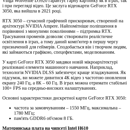
Vinga Wolverine D5920 гарантує гарну картинку як в іграх, так
і при перегляді відео. Це заслуга відеокарти GeForce RTX
3050, яка вийшла в 2021 році.
RTX 3050 – сучасний графічний прискорювач, створений на
архітектурі NVIDIA Ampere. Найпомітніше поліпшення в
порівнянні з минулими поколіннями – підтримка RTX.
Трасування променів дозволяє створювати реалістичне
освітлення в іграх, а тому даний комп'ютер в першу чергу
призначений для геймерів. Сподобається він і творчим людям,
які займаються графікою, спецефектами, моделюванням.
У карті GeForce RTX 3050 завдяки новій мікроархітектурі
реалізовані елементи машинного навчання. Наприклад,
технологія NVIDIA DLSS забезпечує краще згладжування. Як
підсумок, ви можете дивитися 4К відео з частотою оновлення
екрану 240 Гц, а 8К – 60 Гц. В іграх можна отримати стабільні
100+ FPS на середньо-високих налаштуваннях.
Основні характеристики дискретної карти GeForce RTX 3050:
частота за замовчуванням – 1550 МГц, максимальна –
1780 МГц;
пам'ять GDDR6 об'ємом 8 ГБ.
Материнська плата на чипсеті Intel H610