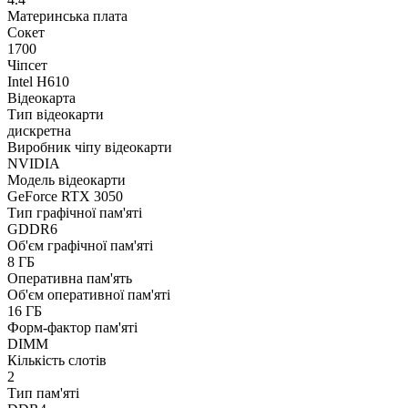
Материнська плата
Сокет
1700
Чіпсет
Intel H610
Відеокарта
Тип відеокарти
дискретна
Виробник чіпу відеокарти
NVIDIA
Модель відеокарти
GeForce RTX 3050
Тип графічної пам'яті
GDDR6
Об'єм графічної пам'яті
8 ГБ
Оперативна пам'ять
Об'єм оперативної пам'яті
16 ГБ
Форм-фактор пам'яті
DIMM
Кількість слотів
2
Тип пам'яті