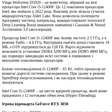
Vinga Wolverine D5920 – це комп'ютер, зібраний на базі
процесора Intel Core i5-12400F. Це 12 покоління процесорів
Intel, яке вийшло у 2022 році. Важливу роль зіграла сучасна
мікроархітектура Alder Lake. Вона дозволила поліпшити
програмну частину, наприклад, використовувати технології
Deep Learning Boost (машинне навчання) і Gaussian & Neural
Acceleration 3.0 (акселерація).
Процесор Intel Core i5-12400F має базову частоту 2.5 ГГц, а в
режимі Turbo – 4.4 ГГц. Внутрішня пам'ять (кеш) становить 18
МБ, а ОЗУ підтримується до 128 ГБ. Варто відзначити
можливість установки DDR4 3200 МГц або DDR5 4800 МГц,
що підвищує швидкодію всієї системи в порівнянні з
минулими поколіннями процесорів.
Базове тепловиділення i5-12400F – 65 Вт, тобто процесор не
вимагає дорогої системи охолодження. При цьому в режимі
SpeedStep енергоспоживання, і як наслідок тепловиділення
знижуються.
Intel Core i5-12400F – це шести ядерний процесор, який може
працювати з 12 потоками обчислень (Hyper-Threading).
Ігрова відеокарта GeForce RTX 3050