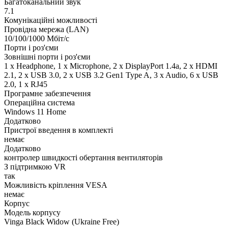
Багатоканальний звук
7.1
Комунікаційні можливості
Провідна мережа (LAN)
10/100/1000 Мбіт/с
Порти і роз'єми
Зовнішні порти і роз'єми
1 x Нeadphone, 1 х Microphone, 2 x DisplayPort 1.4a, 2 x HDMI
2.1, 2 x USB 3.0, 2 x USB 3.2 Gen1 Type A, 3 x Audio, 6 x USB
2.0, 1 x RJ45
Програмне забезпечення
Операційна система
Windows 11 Home
Додатково
Пристрої введення в комплекті
немає
Додатково
контролер швидкості обертання вентиляторів
З підтримкою VR
так
Можливість кріплення VESA
немає
Корпус
Модель корпусу
Vinga Black Widow (Ukraine Free)