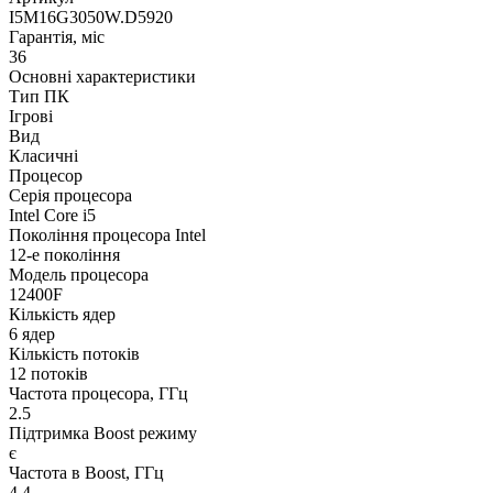
I5M16G3050W.D5920
Гарантія, міс
36
Основні характеристики
Тип ПК
Ігрові
Вид
Класичні
Процесор
Серія процесора
Intel Core i5
Покоління процесора Intel
12-е покоління
Модель процесора
12400F
Кількість ядер
6 ядер
Кількість потоків
12 потоків
Частота процесора, ГГц
2.5
Підтримка Boost режиму
є
Частота в Boost, ГГц
4.4