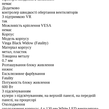
немає
Додатково
контролер швидкості обертання вентиляторів
З підтримкою VR
так
Можливість кріплення VESA
немає
Корпус
Модель корпусу
Vinga Black Widow (Fatality)
Матеріал корпусу
метал, пластик
Товщина металу
0.7 мм
Розташування блоку живлення
нижнє
Ексклюзивне фарбування
Fatality
Потужність блоку живлення
600 Вт
З підсвічуванням
кулери з підсвічуванням, на верхній панелі, на передній
панелі, на процесорі
Охолодження
охолодження корпусу: 4 x 120 мм White LED вентилятора,