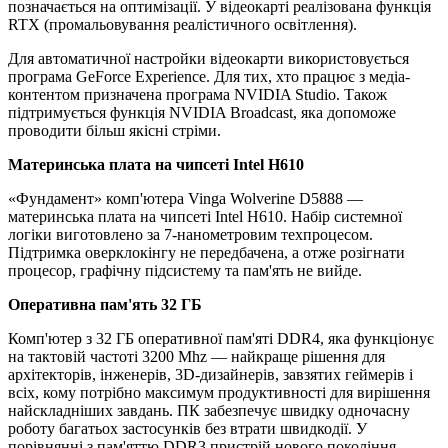
позначається на оптимізації. У відеокарті реалізована функція
RTX (промальовування реалістичного освітлення).
Для автоматичної настройки відеокарти використовується
програма GeForce Experience. Для тих, хто працює з медіа-
контентом призначена програма NVIDIA Studio. Також
підтримується функція NVIDIA Broadcast, яка допоможе
проводити більш якісні стріми.
Материнська плата на чипсеті Intel H610
«Фундамент» комп'ютера Vinga Wolverine D5888 —
материнська плата на чипсеті Intel H610. Набір системної
логіки виготовлено за 7-нанометровим техпроцесом.
Підтримка оверклокінгу не передбачена, а отже розігнати
процесор, графічну підсистему та пам'ять не вийде.
Оперативна пам'ять 32 ГБ
Комп'ютер з 32 ГБ оперативної пам'яті DDR4, яка функціонує
на тактовій частоті 3200 Mhz — найкраще рішення для
архітекторів, інженерів, 3D-дизайнерів, завзятих геймерів і
всіх, кому потрібно максимум продуктивності для вирішення
найскладніших завдань. ПК забезпечує швидку одночасну
роботу багатьох застосунків без втрати швидкодії. У
порівнянні з пам'яттю DDR3 пристрій нового покоління,