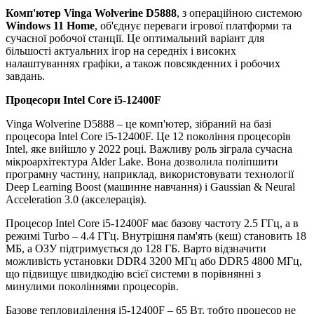
Комп'ютер Vinga Wolverine D5888
, з операційною системою
Windows 11 Home
, об'єднує переваги ігрової платформи та
сучасної робочої станції. Це оптимальний варіант для
більшості актуальних ігор на середніх і високих
налаштуваннях графіки, а також повсякденних і робочих
завдань.
Процесори
Intel Core i5-12400F
Vinga Wolverine D5888 – це комп'ютер, зібраний на базі
процесора Intel Core i5-12400F. Це 12 покоління процесорів
Intel, яке вийшло у 2022 році. Важливу роль зіграла сучасна
мікроархітектура Alder Lake. Вона дозволила поліпшити
програмну частину, наприклад, використовувати технології
Deep Learning Boost (машинне навчання) і Gaussian & Neural
Acceleration 3.0 (акселерація).
Процесор Intel Core i5-12400F має базову частоту 2.5 ГГц, а в
режимі Turbo – 4.4 ГГц. Внутрішня пам'ять (кеш) становить 18
МБ, а ОЗУ підтримується до 128 ГБ. Варто відзначити
можливість установки DDR4 3200 МГц або DDR5 4800 МГц,
що підвищує швидкодію всієї системи в порівнянні з
минулими поколіннями процесорів.
Базове тепловиділення i5-12400F – 65 Вт, тобто процесор не