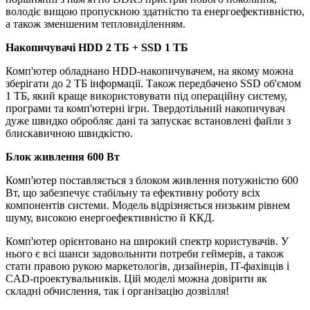
володіє вищою пропускною здатністю та енергоефективністю,
а також зменшеним тепловиділенням.
Накопичувачі
HDD 2 TБ + SSD 1 ТБ
Комп'ютер обладнано HDD-накопичувачем, на якому можна
зберігати до 2 ТБ інформації. Також передбачено SSD об'ємом
1 ТБ, який краще використовувати під операційну систему,
програми та комп'ютерні ігри. Твердотільний накопичувач
дуже швидко обробляє дані та запускає встановлені файли з
блискавичною швидкістю.
Блок живлення 600 Вт
Комп'ютер поставляється з блоком живлення потужністю 600
Вт, що забезпечує стабільну та ефективну роботу всіх
компонентів системи. Модель відрізняється низьким рівнем
шуму, високою енергоефективністю й ККД.
Комп'ютер орієнтовано на широкий спектр користувачів. У
нього є всі шанси задовольнити потреби геймерів, а також
стати правою рукою маркетологів, дизайнерів, IT-фахівців і
CAD-проектувальників. Цій моделі можна довірити як
складні обчислення, так і організацію дозвілля!