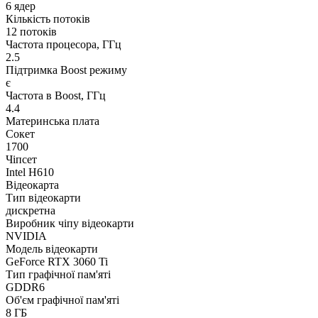
6 ядер
Кількість потоків
12 потоків
Частота процесора, ГГц
2.5
Підтримка Boost режиму
є
Частота в Boost, ГГц
4.4
Материнська плата
Сокет
1700
Чіпсет
Intel H610
Відеокарта
Тип відеокарти
дискретна
Виробник чіпу відеокарти
NVIDIA
Модель відеокарти
GeForce RTX 3060 Ti
Тип графічної пам'яті
GDDR6
Об'єм графічної пам'яті
8 ГБ