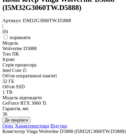
(I5M32G3060TW.D5888)
Артикул: I5M32G3060TW.D5888
|
(0)
порівняти
Модель
Wolverine D5888
Тип ПК
Ігрові
Серія процесора
Intel Core i5
Об'єм оперативної пам'яті
32 ГБ
Об'єм SSD
1 TB
Модель відеокарти
GeForce RTX 3060 Ti
Гарантія, міс
36
Де придбати
Опис
Характеристики
Відгуки
Комп'ютер Vinga Wolverine D5888 (I5M32G3060TW.D5888)