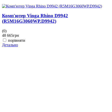
Комп'ютер Vinga Rhino D9942
(R5M16G3060WP.D9942)
(0)
48 665
грн
порівняти
Детально
(
4