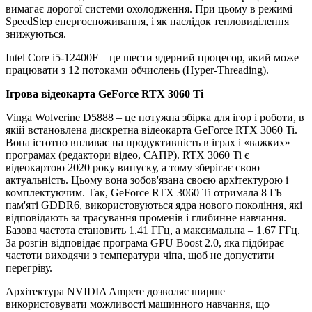
вимагає дорогої системи охолодження. При цьому в режимі
SpeedStep енергоспоживання, і як наслідок тепловиділення
знижуються.
Intel Core i5-12400F – це шести ядерний процесор, який може
працювати з 12 потоками обчислень (Hyper-Threading).
Ігрова відеокарта GeForce RTX 3060 Ti
Vinga Wolverine D5888 – це потужна збірка для ігор і роботи, в
якій встановлена дискретна відеокарта GeForce RTX 3060 Ti.
Вона істотно впливає на продуктивність в іграх і «важких»
програмах (редактори відео, САПР). RTX 3060 Ti є
відеокартою 2020 року випуску, а тому зберігає свою
актуальність. Цьому вона зобов'язана своєю архітектурою і
комплектуючим. Так, GeForce RTX 3060 Ti отримала 8 ГБ
пам'яті GDDR6, використовуються ядра нового покоління, які
відповідають за трасування променів і глибинне навчання.
Базова частота становить 1.41 ГГц, а максимальна – 1.67 ГГц.
За розгін відповідає програма GPU Boost 2.0, яка підбирає
частоти виходячи з температури чіпа, щоб не допустити
перегріву.
Архітектура NVIDIA Ampere дозволяє ширше
використовувати можливості машинного навчання, що