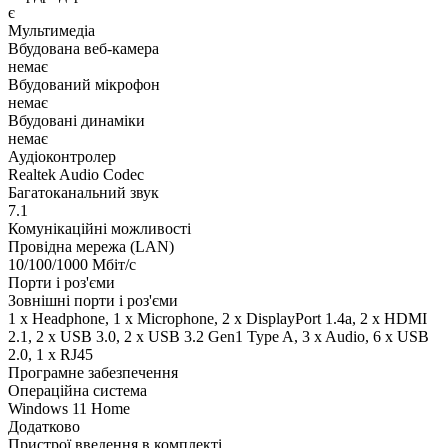
є
Мультимедіа
Вбудована веб-камера
немає
Вбудований мікрофон
немає
Вбудовані динаміки
немає
Аудіоконтролер
Realtek Audio Codec
Багатоканальний звук
7.1
Комунікаційні можливості
Провідна мережа (LAN)
10/100/1000 Мбіт/с
Порти і роз'єми
Зовнішні порти і роз'єми
1 x Нeadphone, 1 х Microphone, 2 x DisplayPort 1.4a, 2 x HDMI
2.1, 2 x USB 3.0, 2 x USB 3.2 Gen1 Type A, 3 x Audio, 6 x USB
2.0, 1 x RJ45
Програмне забезпечення
Операційна система
Windows 11 Home
Додатково
Пристрої введення в комплекті