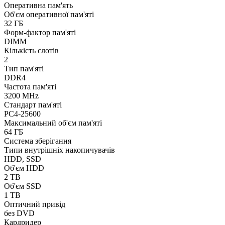
Оперативна пам'ять
Об'єм оперативної пам'яті
32 ГБ
Форм-фактор пам'яті
DIMM
Кількість слотів
2
Тип пам'яті
DDR4
Частота пам'яті
3200 MHz
Стандарт пам'яті
PC4-25600
Максимальний об'єм пам'яті
64 ГБ
Система зберігання
Типи внутрішніх накопичувачів
HDD, SSD
Об'єм HDD
2 TB
Об'єм SSD
1 TB
Оптичний привід
без DVD
Кардридер