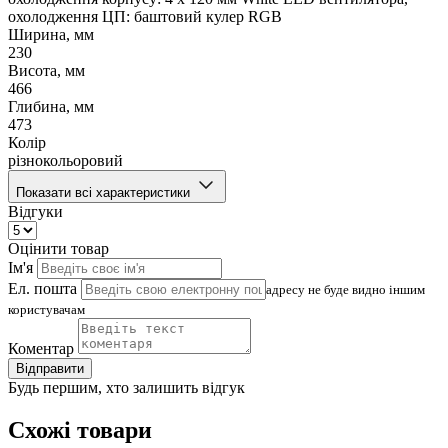
охолодження ЦП: баштовий кулер RGB
Ширина, мм
230
Висота, мм
466
Глибина, мм
473
Колір
різнокольоровий
Показати всі характеристики
Відгуки
Оцінити товар
Ім'я
Ел. пошта
адресу не буде видно іншим
користувачам
Коментар
Відправити
Будь першим, хто залишить відгук
Схожі товари