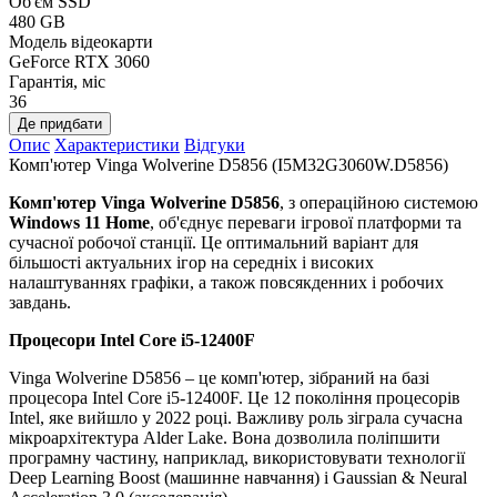
Об'єм SSD
480 GB
Модель відеокарти
GeForce RTX 3060
Гарантія, міс
36
Де придбати
Опис
Характеристики
Відгуки
Комп'ютер Vinga Wolverine D5856 (I5M32G3060W.D5856)
Комп'ютер Vinga Wolverine D5856
, з операційною системою
Windows 11 Home
, об'єднує переваги ігрової платформи та
сучасної робочої станції. Це оптимальний варіант для
більшості актуальних ігор на середніх і високих
налаштуваннях графіки, а також повсякденних і робочих
завдань.
Процесори
Intel Core i5-12400F
Vinga Wolverine D5856 – це комп'ютер, зібраний на базі
процесора Intel Core i5-12400F. Це 12 покоління процесорів
Intel, яке вийшло у 2022 році. Важливу роль зіграла сучасна
мікроархітектура Alder Lake. Вона дозволила поліпшити
програмну частину, наприклад, використовувати технології
Deep Learning Boost (машинне навчання) і Gaussian & Neural