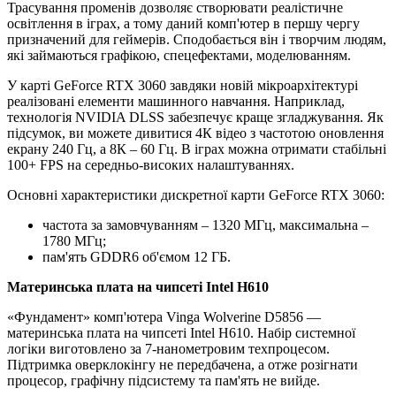
Трасування променів дозволяє створювати реалістичне
освітлення в іграх, а тому даний комп'ютер в першу чергу
призначений для геймерів. Сподобається він і творчим людям,
які займаються графікою, спецефектами, моделюванням.
У карті GeForce RTX 3060 завдяки новій мікроархітектурі
реалізовані елементи машинного навчання. Наприклад,
технологія NVIDIA DLSS забезпечує краще згладжування. Як
підсумок, ви можете дивитися 4К відео з частотою оновлення
екрану 240 Гц, а 8К – 60 Гц. В іграх можна отримати стабільні
100+ FPS на середньо-високих налаштуваннях.
Основні характеристики дискретної карти GeForce RTX 3060:
частота за замовчуванням – 1320 МГц, максимальна –
1780 МГц;
пам'ять GDDR6 об'ємом 12 ГБ.
Материнська плата на чипсеті Intel H610
«Фундамент» комп'ютера Vinga Wolverine D5856 —
материнська плата на чипсеті Intel H610. Набір системної
логіки виготовлено за 7-нанометровим техпроцесом.
Підтримка оверклокінгу не передбачена, а отже розігнати
процесор, графічну підсистему та пам'ять не вийде.