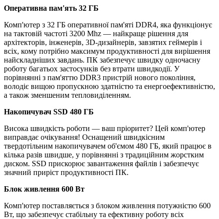
Оперативна пам'ять 32 ГБ
Комп'ютер з 32 ГБ оперативної пам'яті DDR4, яка функціонує
на тактовій частоті 3200 Mhz — найкраще рішення для
архітекторів, інженерів, 3D-дизайнерів, завзятих геймерів і
всіх, кому потрібно максимум продуктивності для вирішення
найскладніших завдань. ПК забезпечує швидку одночасну
роботу багатьох застосунків без втрати швидкодії. У
порівнянні з пам'яттю DDR3 пристрій нового покоління,
володіє вищою пропускною здатністю та енергоефективністю,
а також зменшеним тепловиділенням.
Накопичувач SSD 480 ГБ
Висока швидкість роботи — ваш пріоритет? Цей комп'ютер
виправдає очікування! Оснащений швидкісним
твердотільним накопичувачем об'ємом 480 ГБ, який працює в
кілька разів швидше, у порівнянні з традиційним жорстким
диском. SSD прискорює завантаження файлів і забезпечує
значний приріст продуктивності ПК.
Блок живлення 600 Вт
Комп'ютер поставляється з блоком живлення потужністю 600
Вт, що забезпечує стабільну та ефективну роботу всіх