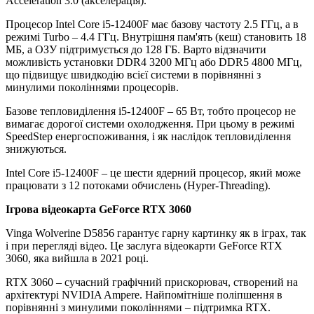
Acceleration 3.0 (акселерація).
Процесор Intel Core i5-12400F має базову частоту 2.5 ГГц, а в
режимі Turbo – 4.4 ГГц. Внутрішня пам'ять (кеш) становить 18
МБ, а ОЗУ підтримується до 128 ГБ. Варто відзначити
можливість установки DDR4 3200 МГц або DDR5 4800 МГц,
що підвищує швидкодію всієї системи в порівнянні з
минулими поколіннями процесорів.
Базове тепловиділення i5-12400F – 65 Вт, тобто процесор не
вимагає дорогої системи охолодження. При цьому в режимі
SpeedStep енергоспоживання, і як наслідок тепловиділення
знижуються.
Intel Core i5-12400F – це шести ядерний процесор, який може
працювати з 12 потоками обчислень (Hyper-Threading).
Ігрова відеокарта GeForce RTX 3060
Vinga Wolverine D5856 гарантує гарну картинку як в іграх, так
і при перегляді відео. Це заслуга відеокарти GeForce RTX
3060, яка вийшла в 2021 році.
RTX 3060 – сучасний графічний прискорювач, створений на
архітектурі NVIDIA Ampere. Найпомітніше поліпшення в
порівнянні з минулими поколіннями – підтримка RTX.