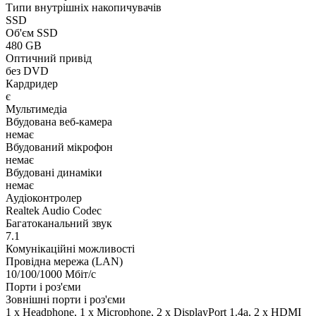
Типи внутрішніх накопичувачів
SSD
Об'єм SSD
480 GB
Оптичний привід
без DVD
Кардридер
є
Мультимедіа
Вбудована веб-камера
немає
Вбудований мікрофон
немає
Вбудовані динаміки
немає
Аудіоконтролер
Realtek Audio Codec
Багатоканальний звук
7.1
Комунікаційні можливості
Провідна мережа (LAN)
10/100/1000 Мбіт/с
Порти і роз'єми
Зовнішні порти і роз'єми
1 x Нeadphone, 1 х Microphone, 2 x DisplayPort 1.4a, 2 x HDMI