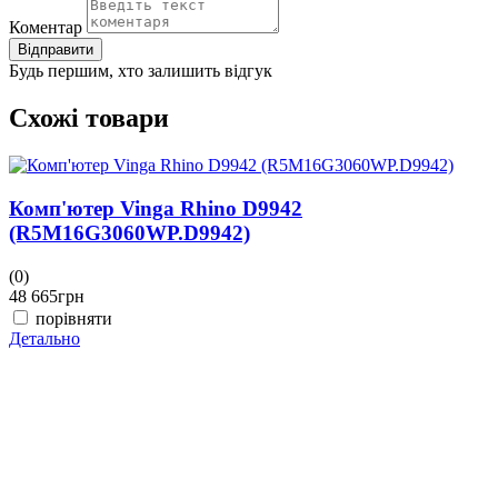
Коментар
Відправити
Будь першим, хто залишить відгук
Схожі товари
Комп'ютер Vinga Rhino D9942
(R5M16G3060WP.D9942)
(0)
(
48 665
грн
4
порівняти
Детально
Д