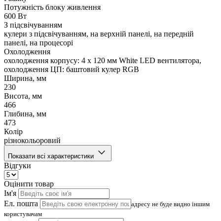
Потужність блоку живлення
600 Вт
З підсвічуванням
кулери з підсвічуванням, на верхній панелі, на передній
панелі, на процесорі
Охолодження
охолодження корпусу: 4 x 120 мм White LED вентилятора,
охолодження ЦП: баштовий кулер RGB
Ширина, мм
230
Висота, мм
466
Глибина, мм
473
Колір
різнокольоровий
Показати всі характеристики
Відгуки
Оцінити товар
Ім'я
Ел. пошта
адресу не буде видно іншим
користувачам