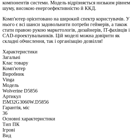
компонентів системи. Модель відрізняється низьким рівнем
шуму, високою енергоефективністю й ККД.
Комп'ютер орієнтовано на широкий спектр користувачів. У
нього є всі шанси задовольнити потреби геймерів, а також
стати правою рукою маркетологів, дизайнерів, IT-фахівців і
CAD-проектувальників. Цій моделі можна довірити як
складні обчислення, так і організацію дозвілля!
Характеристики
Загальні
Клас товару
Комп'ютер
Виробник
Vinga
Модель
Wolverine D5856
Артикул
I5M32G3060W.D5856
Гарантія, міс
36
Основні характеристики
Тип ПК
Ігрові
Вид