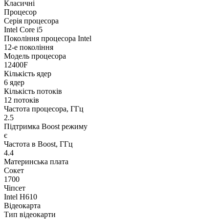
Класичні
Процесор
Серія процесора
Intel Core i5
Покоління процесора Intel
12-е покоління
Модель процесора
12400F
Кількість ядер
6 ядер
Кількість потоків
12 потоків
Частота процесора, ГГц
2.5
Підтримка Boost режиму
є
Частота в Boost, ГГц
4.4
Материнська плата
Сокет
1700
Чіпсет
Intel H610
Відеокарта
Тип відеокарти