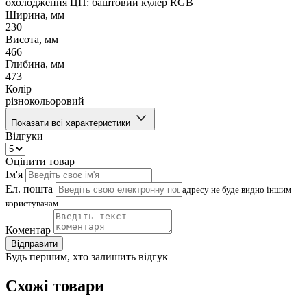
охолодження ЦП: баштовий кулер RGB
Ширина, мм
230
Висота, мм
466
Глибина, мм
473
Колір
різнокольоровий
Показати всі характеристики
Відгуки
Оцінити товар
Ім'я
Ел. пошта
адресу не буде видно іншим
користувачам
Коментар
Відправити
Будь першим, хто залишить відгук
Схожі товари