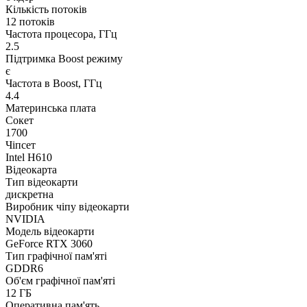
Кількість потоків
12 потоків
Частота процесора, ГГц
2.5
Підтримка Boost режиму
є
Частота в Boost, ГГц
4.4
Материнська плата
Сокет
1700
Чіпсет
Intel H610
Відеокарта
Тип відеокарти
дискретна
Виробник чіпу відеокарти
NVIDIA
Модель відеокарти
GeForce RTX 3060
Тип графічної пам'яті
GDDR6
Об'єм графічної пам'яті
12 ГБ
Оперативна пам'ять