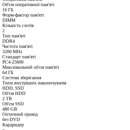
Об'єм оперативної пам'яті
16 ГБ
Форм-фактор пам'яті
DIMM
Кількість слотів
2
Тип пам'яті
DDR4
Частота пам'яті
3200 MHz
Стандарт пам'яті
PC4-25600
Максимальний об'єм пам'яті
64 ГБ
Система зберігання
Типи внутрішніх накопичувачів
HDD, SSD
Об'єм HDD
2 TB
Об'єм SSD
480 GB
Оптичний привід
без DVD
Кардридер
є