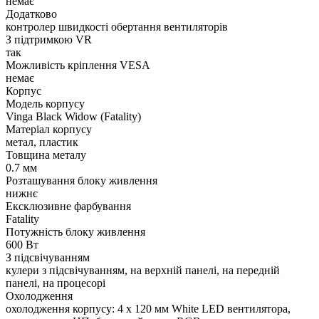
немає
Додатково
контролер швидкості обертання вентиляторів
З підтримкою VR
так
Можливість кріплення VESA
немає
Корпус
Модель корпусу
Vinga Black Widow (Fatality)
Матеріал корпусу
метал, пластик
Товщина металу
0.7 мм
Розташування блоку живлення
нижнє
Ексклюзивне фарбування
Fatality
Потужність блоку живлення
600 Вт
З підсвічуванням
кулери з підсвічуванням, на верхній панелі, на передній
панелі, на процесорі
Охолодження
охолодження корпусу: 4 x 120 мм White LED вентилятора,