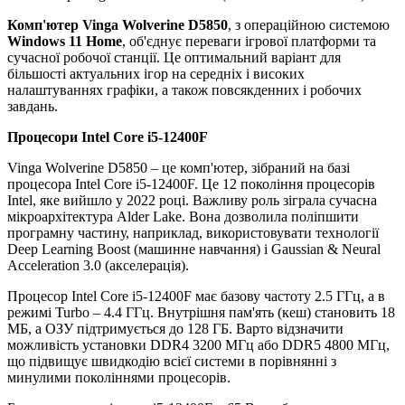
Комп'ютер Vinga Wolverine D5850
, з операційною системою
Windows 11 Home
, об'єднує переваги ігрової платформи та
сучасної робочої станції. Це оптимальний варіант для
більшості актуальних ігор на середніх і високих
налаштуваннях графіки, а також повсякденних і робочих
завдань.
Процесори
Intel Core i5-12400F
Vinga Wolverine D5850 – це комп'ютер, зібраний на базі
процесора Intel Core i5-12400F. Це 12 покоління процесорів
Intel, яке вийшло у 2022 році. Важливу роль зіграла сучасна
мікроархітектура Alder Lake. Вона дозволила поліпшити
програмну частину, наприклад, використовувати технології
Deep Learning Boost (машинне навчання) і Gaussian & Neural
Acceleration 3.0 (акселерація).
Процесор Intel Core i5-12400F має базову частоту 2.5 ГГц, а в
режимі Turbo – 4.4 ГГц. Внутрішня пам'ять (кеш) становить 18
МБ, а ОЗУ підтримується до 128 ГБ. Варто відзначити
можливість установки DDR4 3200 МГц або DDR5 4800 МГц,
що підвищує швидкодію всієї системи в порівнянні з
минулими поколіннями процесорів.