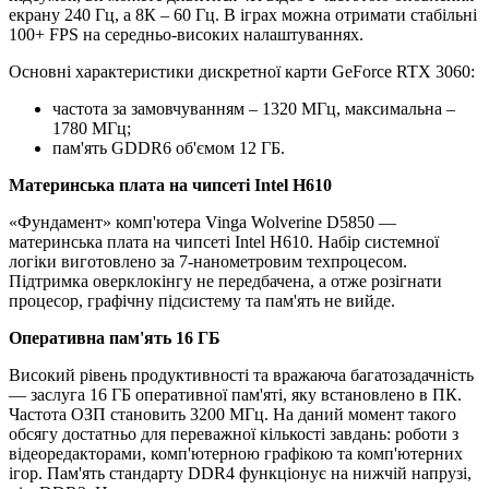
екрану 240 Гц, а 8К – 60 Гц. В іграх можна отримати стабільні
100+ FPS на середньо-високих налаштуваннях.
Основні характеристики дискретної карти GeForce RTX 3060:
частота за замовчуванням – 1320 МГц, максимальна –
1780 МГц;
пам'ять GDDR6 об'ємом 12 ГБ.
Материнська плата на чипсеті Intel H610
«Фундамент» комп'ютера Vinga Wolverine D5850 —
материнська плата на чипсеті Intel H610. Набір системної
логіки виготовлено за 7-нанометровим техпроцесом.
Підтримка оверклокінгу не передбачена, а отже розігнати
процесор, графічну підсистему та пам'ять не вийде.
Оперативна пам'ять 16 ГБ
Високий рівень продуктивності та вражаюча багатозадачність
— заслуга 16 ГБ оперативної пам'яті, яку встановлено в ПК.
Частота ОЗП становить 3200 МГц. На даний момент такого
обсягу достатньо для переважної кількості завдань: роботи з
відеоредакторами, комп'ютерною графікою та комп'ютерних
ігор. Пам'ять стандарту DDR4 функціонує на нижчій напрузі,