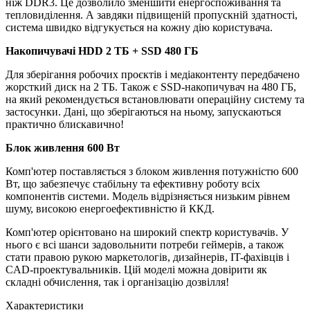
ніж DDR3. Це дозволило зменшити енергоспоживання та
тепловиділення. А завдяки підвищеній пропускній здатності,
система швидко відгукується на кожну дію користувача.
Накопичувачі HDD 2 TБ + SSD 480 ГБ
Для зберігання робочих проєктів і медіаконтенту передбачено
жорсткий диск на 2 ТБ. Також є SSD-накопичувач на 480 ГБ,
на який рекомендується встановлювати операційну систему та
застосунки. Дані, що зберігаються на ньому, запускаються
практично блискавично!
Блок живлення 600 Вт
Комп'ютер поставляється з блоком живлення потужністю 600
Вт, що забезпечує стабільну та ефективну роботу всіх
компонентів системи. Модель відрізняється низьким рівнем
шуму, високою енергоефективністю й ККД.
Комп'ютер орієнтовано на широкий спектр користувачів. У
нього є всі шанси задовольнити потреби геймерів, а також
стати правою рукою маркетологів, дизайнерів, IT-фахівців і
CAD-проектувальників. Цій моделі можна довірити як
складні обчислення, так і організацію дозвілля!
Характеристики