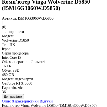
Комп'ютер Vinga Wolverine D5850
(I5M16G3060W.D5850)
Артикул: I5M16G3060W.D5850
|
(0)
порівняти
Модель
Wolverine D5850
Тип ПК
Ігрові
Серія процесора
Intel Core i5
Об'єм оперативної пам'яті
16 ГБ
Об'єм SSD
480 GB
Модель відеокарти
GeForce RTX 3060
Гарантія, міс
36
Де придбати
Опис
Характеристики
Відгуки
Комп'ютер Vinga Wolverine D5850 (I5M16G3060W.D5850)