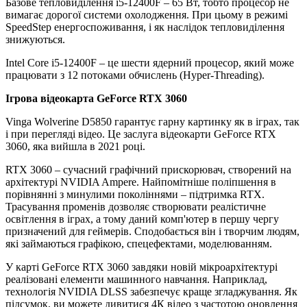
Базове тепловиділення i5-12400F – 65 Вт, тобто процесор не
вимагає дорогої системи охолодження. При цьому в режимі
SpeedStep енергоспоживання, і як наслідок тепловиділення
знижуються.
Intel Core i5-12400F – це шести ядерний процесор, який може
працювати з 12 потоками обчислень (Hyper-Threading).
Ігрова відеокарта GeForce RTX 3060
Vinga Wolverine D5850 гарантує гарну картинку як в іграх, так
і при перегляді відео. Це заслуга відеокарти GeForce RTX
3060, яка вийшла в 2021 році.
RTX 3060 – сучасний графічний прискорювач, створений на
архітектурі NVIDIA Ampere. Найпомітніше поліпшення в
порівнянні з минулими поколіннями – підтримка RTX.
Трасування променів дозволяє створювати реалістичне
освітлення в іграх, а тому даний комп'ютер в першу чергу
призначений для геймерів. Сподобається він і творчим людям,
які займаються графікою, спецефектами, моделюванням.
У карті GeForce RTX 3060 завдяки новій мікроархітектурі
реалізовані елементи машинного навчання. Наприклад,
технологія NVIDIA DLSS забезпечує краще згладжування. Як
підсумок, ви можете дивитися 4К відео з частотою оновлення