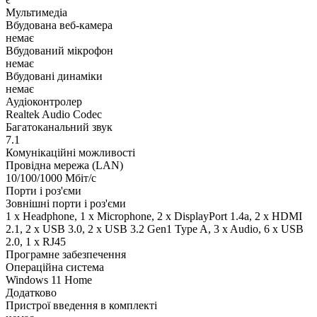
Мультимедіа
Вбудована веб-камера
немає
Вбудований мікрофон
немає
Вбудовані динаміки
немає
Аудіоконтролер
Realtek Audio Codec
Багатоканальний звук
7.1
Комунікаційні можливості
Провідна мережа (LAN)
10/100/1000 Мбіт/с
Порти і роз'єми
Зовнішні порти і роз'єми
1 x Нeadphone, 1 х Microphone, 2 x DisplayPort 1.4a, 2 x HDMI
2.1, 2 x USB 3.0, 2 x USB 3.2 Gen1 Type A, 3 x Audio, 6 x USB
2.0, 1 x RJ45
Програмне забезпечення
Операційна система
Windows 11 Home
Додатково
Пристрої введення в комплекті