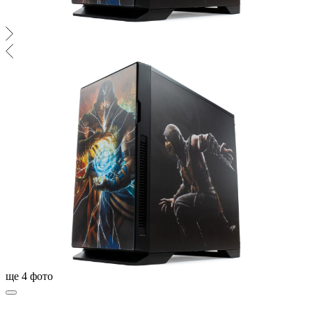
ще
4
фото