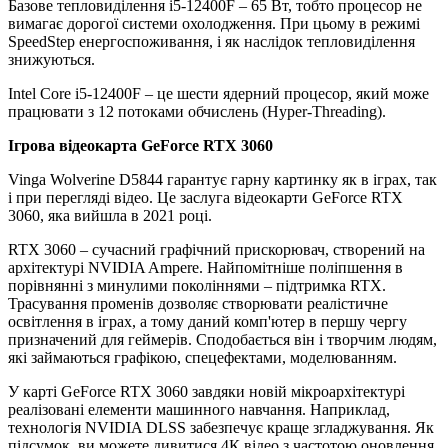
Базове тепловиділення i5-12400F – 65 Вт, тобто процесор не
вимагає дорогої системи охолодження. При цьому в режимі
SpeedStep енергоспоживання, і як наслідок тепловиділення
знижуються.
Intel Core i5-12400F – це шести ядерний процесор, який може
працювати з 12 потоками обчислень (Hyper-Threading).
Ігрова відеокарта GeForce RTX 3060
Vinga Wolverine D5844 гарантує гарну картинку як в іграх, так
і при перегляді відео. Це заслуга відеокарти GeForce RTX
3060, яка вийшла в 2021 році.
RTX 3060 – сучасний графічний прискорювач, створений на
архітектурі NVIDIA Ampere. Найпомітніше поліпшення в
порівнянні з минулими поколіннями – підтримка RTX.
Трасування променів дозволяє створювати реалістичне
освітлення в іграх, а тому даний комп'ютер в першу чергу
призначений для геймерів. Сподобається він і творчим людям,
які займаються графікою, спецефектами, моделюванням.
У карті GeForce RTX 3060 завдяки новій мікроархітектурі
реалізовані елементи машинного навчання. Наприклад,
технологія NVIDIA DLSS забезпечує краще згладжування. Як
підсумок, ви можете дивитися 4К відео з частотою оновлення