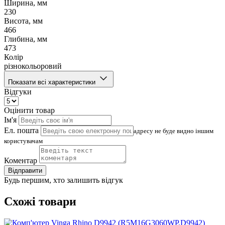
Ширина, мм
230
Висота, мм
466
Глибина, мм
473
Колір
різнокольоровий
Показати всі характеристики
Відгуки
Оцінити товар
Ім'я
Ел. пошта
адресу не буде видно іншим
користувачам
Коментар
Відправити
Будь першим, хто залишить відгук
Схожі товари