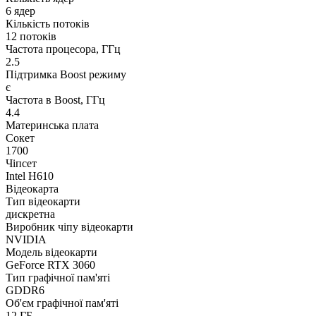
6 ядер
Кількість потоків
12 потоків
Частота процесора, ГГц
2.5
Підтримка Boost режиму
є
Частота в Boost, ГГц
4.4
Материнська плата
Сокет
1700
Чіпсет
Intel H610
Відеокарта
Тип відеокарти
дискретна
Виробник чіпу відеокарти
NVIDIA
Модель відеокарти
GeForce RTX 3060
Тип графічної пам'яті
GDDR6
Об'єм графічної пам'яті
12 ГБ