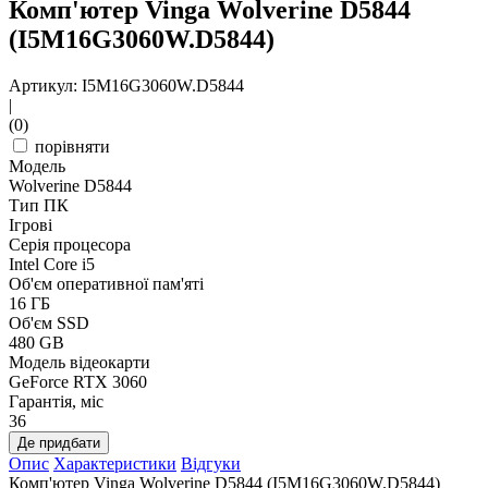
Комп'ютер Vinga Wolverine D5844
(I5M16G3060W.D5844)
Артикул: I5M16G3060W.D5844
|
(0)
порівняти
Модель
Wolverine D5844
Тип ПК
Ігрові
Серія процесора
Intel Core i5
Об'єм оперативної пам'яті
16 ГБ
Об'єм SSD
480 GB
Модель відеокарти
GeForce RTX 3060
Гарантія, міс
36
Де придбати
Опис
Характеристики
Відгуки
Комп'ютер Vinga Wolverine D5844 (I5M16G3060W.D5844)