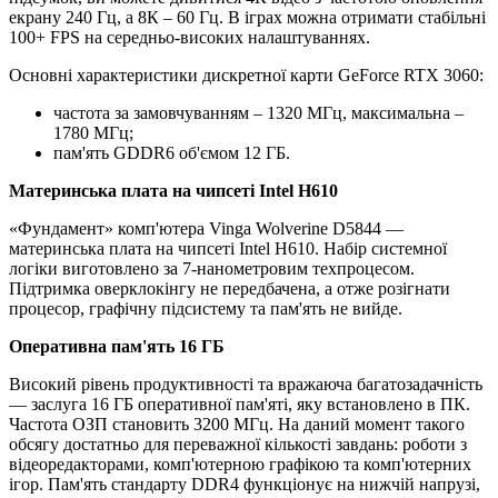
екрану 240 Гц, а 8К – 60 Гц. В іграх можна отримати стабільні
100+ FPS на середньо-високих налаштуваннях.
Основні характеристики дискретної карти GeForce RTX 3060:
частота за замовчуванням – 1320 МГц, максимальна –
1780 МГц;
пам'ять GDDR6 об'ємом 12 ГБ.
Материнська плата на чипсеті Intel H610
«Фундамент» комп'ютера Vinga Wolverine D5844 —
материнська плата на чипсеті Intel H610. Набір системної
логіки виготовлено за 7-нанометровим техпроцесом.
Підтримка оверклокінгу не передбачена, а отже розігнати
процесор, графічну підсистему та пам'ять не вийде.
Оперативна пам'ять 16 ГБ
Високий рівень продуктивності та вражаюча багатозадачність
— заслуга 16 ГБ оперативної пам'яті, яку встановлено в ПК.
Частота ОЗП становить 3200 МГц. На даний момент такого
обсягу достатньо для переважної кількості завдань: роботи з
відеоредакторами, комп'ютерною графікою та комп'ютерних
ігор. Пам'ять стандарту DDR4 функціонує на нижчій напрузі,