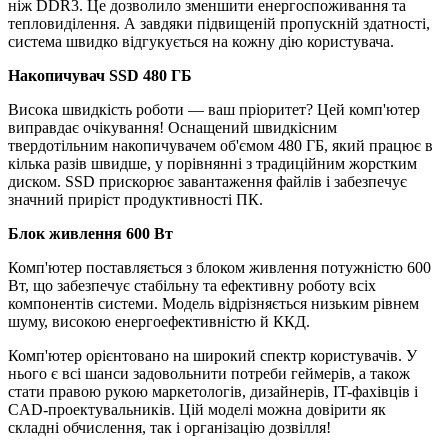
ніж DDR3. Це дозволило зменшити енергоспоживання та
тепловиділення. А завдяки підвищеній пропускній здатності,
система швидко відгукується на кожну дію користувача.
Накопичувач SSD 480 ГБ
Висока швидкість роботи — ваш пріоритет? Цей комп'ютер
виправдає очікування! Оснащений швидкісним
твердотільним накопичувачем об'ємом 480 ГБ, який працює в
кілька разів швидше, у порівнянні з традиційним жорстким
диском. SSD прискорює завантаження файлів і забезпечує
значний приріст продуктивності ПК.
Блок живлення 600 Вт
Комп'ютер поставляється з блоком живлення потужністю 600
Вт, що забезпечує стабільну та ефективну роботу всіх
компонентів системи. Модель відрізняється низьким рівнем
шуму, високою енергоефективністю й ККД.
Комп'ютер орієнтовано на широкий спектр користувачів. У
нього є всі шанси задовольнити потреби геймерів, а також
стати правою рукою маркетологів, дизайнерів, IT-фахівців і
CAD-проектувальників. Цій моделі можна довірити як
складні обчислення, так і організацію дозвілля!