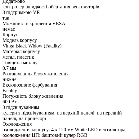
Додатково
контролер швидкості обертання вентиляторів
З підтримкою VR
так
Можливість кріплення VESA
немає
Корпус
Модель корпусу
Vinga Black Widow (Fatality)
Матеріал корпусу
метал, пластик
Товщина металу
0.7 мм
Розташування блоку живлення
нижнє
Ексклюзивне фарбування
Fatality
Потужність блоку живлення
600 Вт
З підсвічуванням
кулери з підсвічуванням, на верхній панелі, на передній
панелі, на процесорі
Охолодження
охолодження корпусу: 4 x 120 мм White LED вентилятора,
охолодження ЦП: баштовий кулер RGB