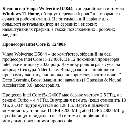
Комп'ютер Vinga Wolverine D5844
, з операційною системою
Windows 11 Home
, об'єднує переваги ігрової платформи та
сучасної робочої станції. Це оптимальний варіант для
більшості актуальних ігор на середніх і високих
налаштуваннях графіки, а також повсякденних і робочих
завдань.
Процесори
Intel Core i5-12400F
Vinga Wolverine D5844 – це комп'ютер, зібраний на базі
процесора Intel Core i5-12400F. Це 12 покоління процесорів
Intel, яке вийшло у 2022 році. Важливу роль зіграла сучасна
мікроархітектура Alder Lake. Вона дозволила поліпшити
програмну частину, наприклад, використовувати технології
Deep Learning Boost (машинне навчання) і Gaussian & Neural
Acceleration 3.0 (акселерація).
Процесор Intel Core i5-12400F має базову частоту 2.5 ГГц, а в
режимі Turbo – 4.4 ГГц. Внутрішня пам'ять (кеш) становить 18
МБ, а ОЗУ підтримується до 128 ГБ. Варто відзначити
можливість установки DDR4 3200 МГц або DDR5 4800 МГц,
що підвищує швидкодію всієї системи в порівнянні з
минулими поколіннями процесорів.