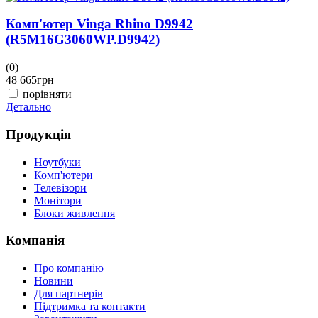
Комп'ютер Vinga Rhino D9942
(R5M16G3060WP.D9942)
(0)
(
48 665
грн
4
порівняти
Детально
Д
Продукція
Ноутбуки
Комп'ютери
Телевізори
Монітори
Блоки живлення
Компанія
Про компанію
Новини
Для партнерів
Підтримка та контакти