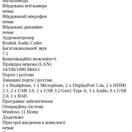
Мультимедіа
Вбудована веб-камера
немає
Вбудований мікрофон
немає
Вбудовані динаміки
немає
Аудіоконтролер
Realtek Audio Codec
Багатоканальний звук
7.1
Комунікаційні можливості
Провідна мережа (LAN)
10/100/1000 Мбіт/с
Порти і роз'єми
Зовнішні порти і роз'єми
1 x Нeadphone, 1 х Microphone, 2 x DisplayPort 1.4a, 2 x HDMI
2.1, 2 x USB 3.0, 2 x USB 3.2 Gen1 Type A, 3 x Audio, 6 x USB
2.0, 1 x RJ45
Програмне забезпечення
Операційна система
Windows 11 Home
Додатково
Пристрої введення в комплекті
немає