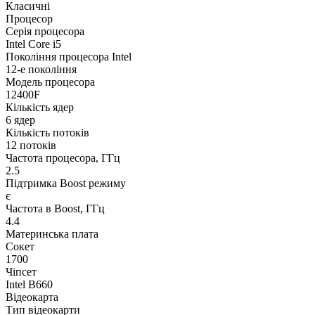
Класичні
Процесор
Серія процесора
Intel Core i5
Покоління процесора Intel
12-е покоління
Модель процесора
12400F
Кількість ядер
6 ядер
Кількість потоків
12 потоків
Частота процесора, ГГц
2.5
Підтримка Boost режиму
є
Частота в Boost, ГГц
4.4
Материнська плата
Сокет
1700
Чіпсет
Intel B660
Відеокарта
Тип відеокарти