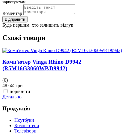
користувачам
Коментар
Відправити
Будь першим, хто залишить відгук
Схожі товари
Комп'ютер Vinga Rhino D9942
(R5M16G3060WP.D9942)
(0)
(
48 665
грн
4
порівняти
Детально
Д
Продукція
Ноутбуки
Комп'ютери
Телевізори