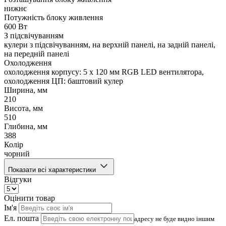
нижнє
Потужність блоку живлення
600 Вт
З підсвічуванням
кулери з підсвічуванням, на верхній панелі, на задній панелі,
на передній панелі
Охолодження
охолодження корпусу: 5 x 120 мм RGB LED вентилятора,
охолодження ЦП: баштовий кулер
Ширина, мм
210
Висота, мм
510
Глибина, мм
388
Колір
чорний
Показати всі характеристики
Відгуки
Оцінити товар
Ім'я
Ел. пошта
адресу не буде видно іншим