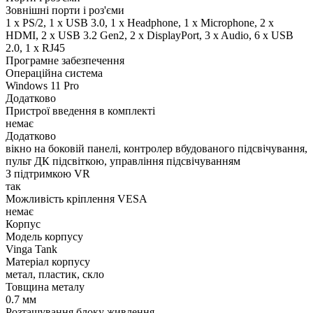
Зовнішні порти і роз'єми
1 x PS/2, 1 x USB 3.0, 1 x Нeadphone, 1 х Microphone, 2 x
HDMI, 2 x USB 3.2 Gen2, 2 х DisplayPort, 3 x Audio, 6 x USB
2.0, 1 x RJ45
Програмне забезпечення
Операційна система
Windows 11 Pro
Додатково
Пристрої введення в комплекті
немає
Додатково
вікно на боковій панелі, контролер вбудованого підсвічування,
пульт ДК підсвіткою, управління підсвічуванням
З підтримкою VR
так
Можливість кріплення VESA
немає
Корпус
Модель корпусу
Vinga Tank
Матеріал корпусу
метал, пластик, скло
Товщина металу
0.7 мм
Розташування блоку живлення