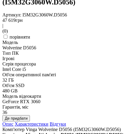
(I5M32G3060W.D5056)
Артикул: I5M32G3060W.D5056
47 619
грн
|
(0)
порівняти
Модель
Wolverine D5056
Тип ПК
Ігрові
Серія процесора
Intel Core i5
Об'єм оперативної пам'яті
32 ГБ
Об'єм SSD
480 GB
Модель відеокарти
GeForce RTX 3060
Гарантія, міс
36
Де придбати
Опис
Характеристики
Відгуки
Комп'ютер Vinga Wolverine D5056 (I5M32G3060W.D5056)