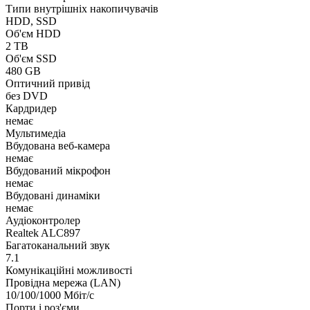
Типи внутрішніх накопичувачів
HDD, SSD
Об'єм HDD
2 TB
Об'єм SSD
480 GB
Оптичний привід
без DVD
Кардридер
немає
Мультимедіа
Вбудована веб-камера
немає
Вбудований мікрофон
немає
Вбудовані динаміки
немає
Аудіоконтролер
Realtek ALC897
Багатоканальний звук
7.1
Комунікаційні можливості
Провідна мережа (LAN)
10/100/1000 Мбіт/с
Порти і роз'єми