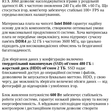
RTX 3060 дозволяє насолоджуватися іграми у роздільній
здатності 4K з частотою оновлення 240 Гц або 8K з 60 Гц. Що
стосується ігор, комп'ютер забезпечує стабільні 100+ FPS на
середньо-високих налаштуваннях.
Материнська плата на чипсеті
Intel B660
гарантує надійну
основу для всіх компонентів, створюючи оптимальні умови
для максимальної продуктивності системи. Хоча материнська
плата не передбачає оверклокінгу, вона підтримує сучасну
пам'ять
DDR4
до 32 ГБ з частотою 3600 МГц, що ідеально
підходить для високошвидкісних обчислень та бездоганної
багатозадачності.
Для зберігання даних у конфігурацію включено
твердотільний накопичувач (SSD) об'ємом 480 ГБ
і
жорсткий диск (HDD) об'ємом 2 ТБ
. SSD надає
блискавичний доступ до операційної системи і файлів,
дозволяючи їм запускатися буквально миттєво. HDD, у свою
чергу, дає можливість зберігати величезні обсяги даних — від
фотографій до відеоархівів і улюблених ігор.
Блок живлення потужністю
600 Вт
забезпечує стабільність
роботи усієї системи, гарантує низький рівень шуму та високу
енергоефективність. А вбудоване світлодіодне підсвічування з
контролером і дистанційним пультом дозволяє створити