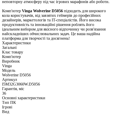
неповторну атмосферу під час ігрових марафонів або роботи.
Комп'ютер
Vinga Wolverine D5056
підходить для широкого
кола користувачів, від завзятих геймерів до професійних
дизайнерів, маркетологів та IT-спеціалістів. Його висока
продуктивність та інноваційні рішення роблять його
ідеальним вибором для якісного відпочинку чи розв'язання
найскладніших обчислювальних задач. Це ваша надійна
платформа для творчості та досягнень!
Характеристики
Загальні
Клас товару
Комп'ютер
Виробник
Vinga
Модель
Wolverine D5056
Артикул
I5M32G3060W.D5056
Гарантія, міс
36
Основні характеристики
Тип ПК
Ігрові
Вид