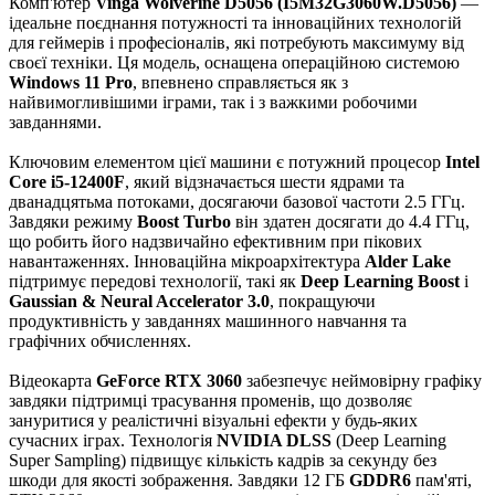
Комп'ютер
Vinga Wolverine D5056 (I5M32G3060W.D5056)
—
ідеальне поєднання потужності та інноваційних технологій
для геймерів і професіоналів, які потребують максимуму від
своєї техніки. Ця модель, оснащена операційною системою
Windows 11 Pro
, впевнено справляється як з
найвимогливішими іграми, так і з важкими робочими
завданнями.
Ключовим елементом цієї машини є потужний процесор
Intel
Core i5-12400F
, який відзначається шести ядрами та
дванадцятьма потоками, досягаючи базової частоти 2.5 ГГц.
Завдяки режиму
Boost Turbo
він здатен досягати до 4.4 ГГц,
що робить його надзвичайно ефективним при пікових
навантаженнях. Інноваційна мікроархітектура
Alder Lake
підтримує передові технології, такі як
Deep Learning Boost
і
Gaussian & Neural Accelerator 3.0
, покращуючи
продуктивність у завданнях машинного навчання та
графічних обчисленнях.
Відеокарта
GeForce RTX 3060
забезпечує неймовірну графіку
завдяки підтримці трасування променів, що дозволяє
зануритися у реалістичні візуальні ефекти у будь-яких
сучасних іграх. Технологія
NVIDIA DLSS
(Deep Learning
Super Sampling) підвищує кількість кадрів за секунду без
шкоди для якості зображення. Завдяки 12 ГБ
GDDR6
пам'яті,