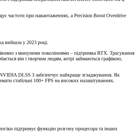
ує частоти при навантаженнях, а Precision Boost Overdrive
яка вийшла у 2023 році.
рівняно з минулими поколіннями – підтримка RTX. Трасування
бається він і творчим людям, котрі займаються графікою,
я NVIDIA DLSS 3 забезпечує найкраще згладжування. Як
римати стабільні 100+ FPS на високих налаштуваннях.
логіки підтримує функцію розгону процесора та інших