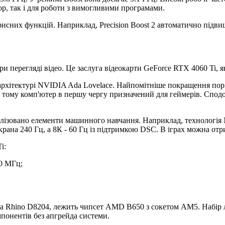
ор, так і для роботи з вимогливими програмами.
орисних функцій. Наприклад, Precision Boost 2 автоматично підвищ
при перегляді відео. Це заслуга відеокарти GeForce RTX 4060 Ti, 
 архітектурі NVIDIA Ada Lovelace. Найпомітніше покращення по
а тому комп'ютер в першу чергу призначений для геймерів. Сподо
реалізовано елементи машинного навчання. Наприклад, технологі
крана 240 Гц, а 8К - 60 Гц із підтримкою DSC. В іграх можна от
i:
40 МГц;
nga Rhino D8204, лежить чипсет AMD B650 з сокетом AM5. Набір 
понентів без апгрейда системи.