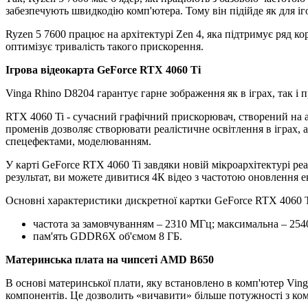
забезпечують швидкодію комп'ютера. Тому він підійде як для іг
Ryzen 5 7600 працює на архітектурі Zen 4, яка підтримує ряд к
оптимізує тривалість такого прискорення.
Ігрова відеокарта GeForce RTX 4060 Ti
Vinga Rhino D8204 гарантує гарне зображення як в іграх, так і 
RTX 4060 Ti - сучасний графічний прискорювач, створений на
променів дозволяє створювати реалістичне освітлення в іграх, 
спецефектами, моделюванням.
У карті GeForce RTX 4060 Ti завдяки новій мікроархітектурі 
результат, ви можете дивитися 4К відео з частотою оновлення е
Основні характеристики дискретної картки GeForce RTX 4060 T
частота за замовчуванням – 2310 МГц; максимальна – 25
пам'ять GDDR6X об'ємом 8 ГБ.
Материнська плата на чипсеті AMD B650
В основі материнської плати, яку встановлено в комп'ютер Vi
компонентів. Це дозволить «вичавити» більше потужності з ком