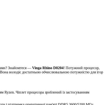
амами? Знайомтеся —
Vinga Rhino D8204
! Потужний процесор,
 Вона володіє достатньою обчислювальною потужністю для ігор
ям Ryzen. Чіплет процесора зроблений із застосуванням
стоти і підтримка оперативної пам'яті DDR5 3600/5200 МГц