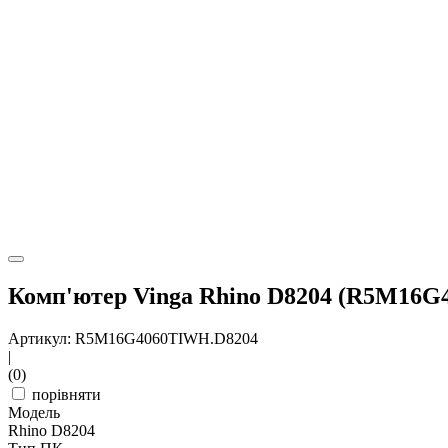
Комп'ютер Vinga Rhino D8204 (R5M16G
Артикул: R5M16G4060TIWH.D8204
|
(0)
порівняти
Модель
Rhino D8204