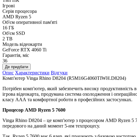
Тип ПК
Ігрові
Серія процесора
AMD Ryzen 5
Об'єм оперативної пам'яті
16 ГБ
Об'єм SSD
2 TB
Модель відеокарти
GeForce RTX 4060 Ti
Гарантія, міс
36
Де придбати
Опис
Характеристики
Відгуки
Комп'ютер Vinga Rhino D8204 (R5M16G4060TIWH.D8204)
Потрібен комп'ютер, який забезпечить високу продуктивність 
ігрова відеокарта, продумана система охолодження і операцій
класу ААА та комфортної роботи в професійних застосунках.
Процесор AMD Ryzen 5 7600
Vinga Rhino D8204 – це комп'ютер з процесором AMD Ryzen 5 76
передового на даний момент 5-нм техпроцесу.
Так, Ryzen 5 7600 має 6 ядер, які працюють з базовою частотою