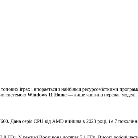
в топових іграх і впорається з найбільш ресурсомісткими прогр
ною системою
Windows 11 Home
— лише частина переваг моделі.
00. Дана серія CPU від AMD вийшла в 2023 році, і є 7 поколінн
 3.8 ГГц. У режимі Boost вона досягає 5.1 ГГц. Високі робочі ча