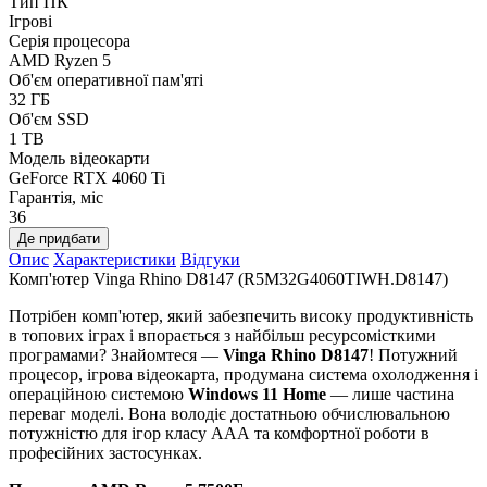
Тип ПК
Ігрові
Серія процесора
AMD Ryzen 5
Об'єм оперативної пам'яті
32 ГБ
Об'єм SSD
1 TB
Модель відеокарти
GeForce RTX 4060 Ti
Гарантія, міс
36
Де придбати
Опис
Характеристики
Відгуки
Комп'ютер Vinga Rhino D8147 (R5M32G4060TIWH.D8147)
Потрібен комп'ютер, який забезпечить високу продуктивність
в топових іграх і впорається з найбільш ресурсомісткими
програмами? Знайомтеся —
Vinga Rhino D8147
! Потужний
процесор, ігрова відеокарта, продумана система охолодження і
операційною системою
Windows 11 Home
— лише частина
переваг моделі. Вона володіє достатньою обчислювальною
потужністю для ігор класу ААА та комфортної роботи в
професійних застосунках.