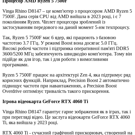
Процесор AMD Ryzen 5 7500F
Vinga Rhino D8147 – це комп'ютер з процесором AMD Ryzen 5
7500F. Дана серія CPU від AMD вийшла в 2023 році, і є 7
поколінням Ryzen. Чіплет процесора зроблений із
застосуванням передового на даний момент 5-нм техпроцесу.
Так, Ryzen 5 7500F має 6 ядер, які працюють з базовою
частотою 3.7 ГГц. У режимі Boost вона досягає 5.0 ГГц.
Високі робочі частоти і підтримка оперативної пам'яті DDR5
3600/5200 МГц забезпечують швидкодію комп'ютера. Тому він
підійде як для ігор, так і для роботи з вимогливими
програмами.
Ryzen 5 7500F працює на архітектурі Zen 4, яка підтримує ряд
корисних функцій. Наприклад, Precision Boost 2 автоматично
підвищує частоти при навантаженнях, а Precision Boost
Overdrive оптимізує тривалість такого прискорення.
Ігрова відеокарта GeForce RTX 4060 Ti
Vinga Rhino D8147 гарантує гарне зображення як в іграх, так і
при перегляді відео. Це заслуга відеокарти GeForce RTX 4060
Ti, яка вийшла у 2023 році.
RTX 4060 Ti - сучасний графічний прискорювач, створений на