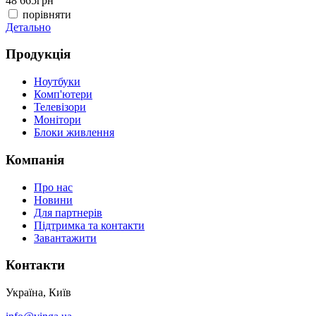
48 665
грн
4
порівняти
Детально
Д
Продукція
Ноутбуки
Комп'ютери
Телевізори
Монітори
Блоки живлення
Компанія
Про нас
Новини
Для партнерів
Підтримка та контакти
Завантажити
Контакти
Україна, Київ