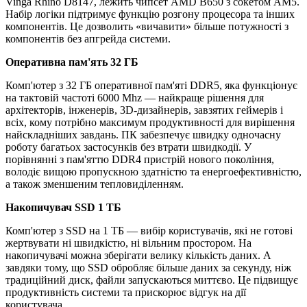
Vinga Rhino D8147, лежить чипсет AMD B650 з сокетом AM5.
Набір логіки підтримує функцію розгону процесора та інших
компонентів. Це дозволить «вичавити» більше потужності з
компонентів без апгрейда системи.
Оперативна пам'ять 32 ГБ
Комп'ютер з 32 ГБ оперативної пам'яті DDR5, яка функціонує
на тактовій частоті 6000 Mhz — найкраще рішення для
архітекторів, інженерів, 3D-дизайнерів, завзятих геймерів і
всіх, кому потрібно максимум продуктивності для вирішення
найскладніших завдань. ПК забезпечує швидку одночасну
роботу багатьох застосунків без втрати швидкодії. У
порівнянні з пам'яттю DDR4 пристрій нового покоління,
володіє вищою пропускною здатністю та енергоефективністю,
а також зменшеним тепловиділенням.
Накопичувач SSD 1 ТБ
Комп'ютер з SSD на 1 ТБ — вибір користувачів, які не готові
жертвувати ні швидкістю, ні вільним простором. На
накопичувачі можна зберігати велику кількість даних. А
завдяки тому, що SSD обробляє більше даних за секунду, ніж
традиційний диск, файли запускаються миттєво. Це підвищує
продуктивність системи та прискорює відгук на дії
користувача.