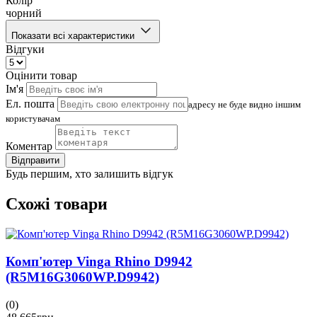
Колір
чорний
Показати всі характеристики
Відгуки
Оцінити товар
Ім'я
Ел. пошта
адресу не буде видно іншим
користувачам
Коментар
Відправити
Будь першим, хто залишить відгук
Схожі товари
Комп'ютер Vinga Rhino D9942
(R5M16G3060WP.D9942)
(0)
(