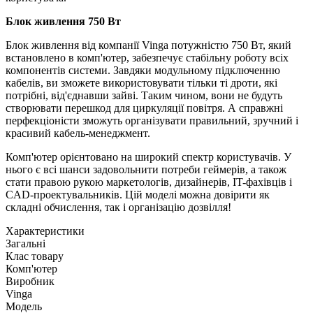
Блок живлення 750 Вт
Блок живлення від компанії Vinga потужністю 750 Вт, який
встановлено в комп'ютер, забезпечує стабільну роботу всіх
компонентів системи. Завдяки модульному підключенню
кабелів, ви зможете використовувати тільки ті дроти, які
потрібні, від'єднавши зайві. Таким чином, вони не будуть
створювати перешкод для циркуляції повітря. А справжні
перфекціоністи зможуть організувати правильний, зручний і
красивий кабель-менеджмент.
Комп'ютер орієнтовано на широкий спектр користувачів. У
нього є всі шанси задовольнити потреби геймерів, а також
стати правою рукою маркетологів, дизайнерів, IT-фахівців і
CAD-проектувальників. Цій моделі можна довірити як
складні обчислення, так і організацію дозвілля!
Характеристики
Загальні
Клас товару
Комп'ютер
Виробник
Vinga
Модель