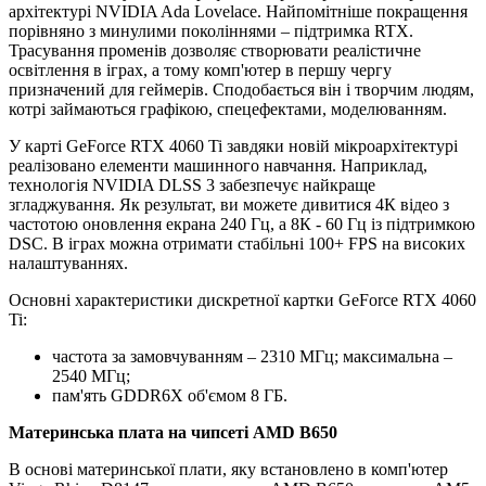
архітектурі NVIDIA Ada Lovelace. Найпомітніше покращення
порівняно з минулими поколіннями – підтримка RTX.
Трасування променів дозволяє створювати реалістичне
освітлення в іграх, а тому комп'ютер в першу чергу
призначений для геймерів. Сподобається він і творчим людям,
котрі займаються графікою, спецефектами, моделюванням.
У карті GeForce RTX 4060 Ti завдяки новій мікроархітектурі
реалізовано елементи машинного навчання. Наприклад,
технологія NVIDIA DLSS 3 забезпечує найкраще
згладжування. Як результат, ви можете дивитися 4К відео з
частотою оновлення екрана 240 Гц, а 8К - 60 Гц із підтримкою
DSC. В іграх можна отримати стабільні 100+ FPS на високих
налаштуваннях.
Основні характеристики дискретної картки GeForce RTX 4060
Ti:
частота за замовчуванням – 2310 МГц; максимальна –
2540 МГц;
пам'ять GDDR6X об'ємом 8 ГБ.
Материнська плата на чипсеті AMD B650
В основі материнської плати, яку встановлено в комп'ютер