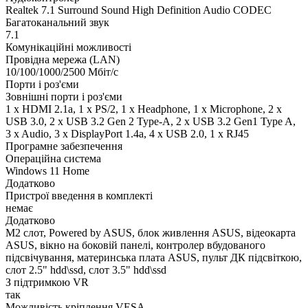
Realtek 7.1 Surround Sound High Definition Audio CODEC
Багатоканальний звук
7.1
Комунікаційні можливості
Провідна мережа (LAN)
10/100/1000/2500 Мбіт/с
Порти і роз'єми
Зовнішні порти і роз'єми
1 x HDMI 2.1a, 1 x PS/2, 1 x Нeadphone, 1 х Microphone, 2 x
USB 3.0, 2 x USB 3.2 Gen 2 Type-A, 2 x USB 3.2 Gen1 Type A,
3 x Audio, 3 x DisplayPort 1.4a, 4 x USB 2.0, 1 x RJ45
Програмне забезпечення
Операційна система
Windows 11 Home
Додатково
Пристрої введення в комплекті
немає
Додатково
M2 слот, Powered by ASUS, блок живлення ASUS, відеокарта
ASUS, вікно на боковій панелі, контролер вбудованого
підсвічування, материнська плата ASUS, пульт ДК підсвіткою,
слот 2.5" hdd\ssd, слот 3.5" hdd\ssd
З підтримкою VR
так
Можливість кріплення VESA