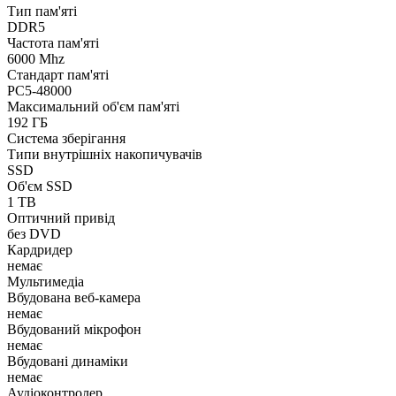
Тип пам'яті
DDR5
Частота пам'яті
6000 Mhz
Стандарт пам'яті
PC5-48000
Максимальний об'єм пам'яті
192 ГБ
Система зберігання
Типи внутрішніх накопичувачів
SSD
Об'єм SSD
1 TB
Оптичний привід
без DVD
Кардридер
немає
Мультимедіа
Вбудована веб-камера
немає
Вбудований мікрофон
немає
Вбудовані динаміки
немає
Аудіоконтролер