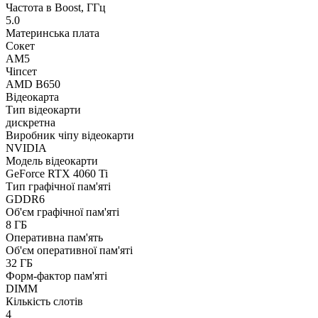
Частота в Boost, ГГц
5.0
Материнська плата
Сокет
AM5
Чіпсет
AMD B650
Відеокарта
Тип відеокарти
дискретна
Виробник чіпу відеокарти
NVIDIA
Модель відеокарти
GeForce RTX 4060 Ti
Тип графічної пам'яті
GDDR6
Об'єм графічної пам'яті
8 ГБ
Оперативна пам'ять
Об'єм оперативної пам'яті
32 ГБ
Форм-фактор пам'яті
DIMM
Кількість слотів
4