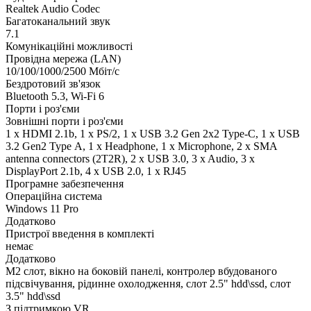
Realtek Audio Codec
Багатоканальний звук
7.1
Комунікаційні можливості
Провідна мережа (LAN)
10/100/1000/2500 Мбіт/с
Бездротовий зв'язок
Bluetooth 5.3, Wi-Fi 6
Порти і роз'єми
Зовнішні порти і роз'єми
1 x HDMI 2.1b, 1 x PS/2, 1 x USB 3.2 Gen 2x2 Type-C, 1 x USB
3.2 Gen2 Type А, 1 x Нeadphone, 1 х Microphone, 2 x SMA
antenna connectors (2T2R), 2 x USB 3.0, 3 x Audio, 3 x
DisplayPort 2.1b, 4 x USB 2.0, 1 x RJ45
Програмне забезпечення
Операційна система
Windows 11 Pro
Додатково
Пристрої введення в комплекті
немає
Додатково
M2 слот, вікно на боковій панелі, контролер вбудованого
підсвічування, рідинне охолодження, слот 2.5" hdd\ssd, слот
3.5" hdd\ssd
З підтримкою VR