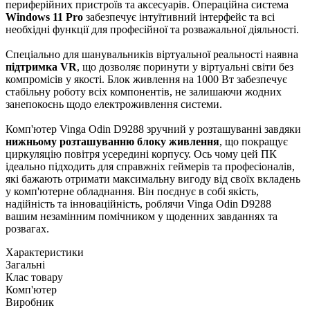
периферійних пристроїв та аксесуарів. Операційна система
Windows 11 Pro
забезпечує інтуїтивний інтерфейс та всі
необхідні функції для професійної та розважальної діяльності.
Спеціально для шанувальників віртуальної реальності наявна
підтримка VR
, що дозволяє поринути у віртуальні світи без
компромісів у якості. Блок живлення на 1000 Вт забезпечує
стабільну роботу всіх компонентів, не залишаючи жодних
занепокоєнь щодо електроживлення системи.
Комп'ютер Vinga Odin D9288 зручний у розташуванні завдяки
нижньому розташуванню блоку живлення
, що покращує
циркуляцію повітря усередині корпусу. Ось чому цей ПК
ідеально підходить для справжніх геймерів та професіоналів,
які бажають отримати максимальну вигоду від своїх вкладень
у комп'ютерне обладнання. Він поєднує в собі якість,
надійність та інноваційність, роблячи Vinga Odin D9288
вашим незамінним помічником у щоденних завданнях та
розвагах.
Характеристики
Загальні
Клас товару
Комп'ютер
Виробник