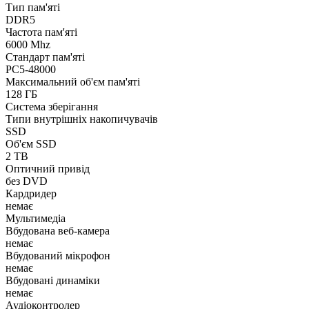
Тип пам'яті
DDR5
Частота пам'яті
6000 Mhz
Стандарт пам'яті
PC5-48000
Максимальний об'єм пам'яті
128 ГБ
Система зберігання
Типи внутрішніх накопичувачів
SSD
Об'єм SSD
2 TB
Оптичний привід
без DVD
Кардридер
немає
Мультимедіа
Вбудована веб-камера
немає
Вбудований мікрофон
немає
Вбудовані динаміки
немає
Аудіоконтролер