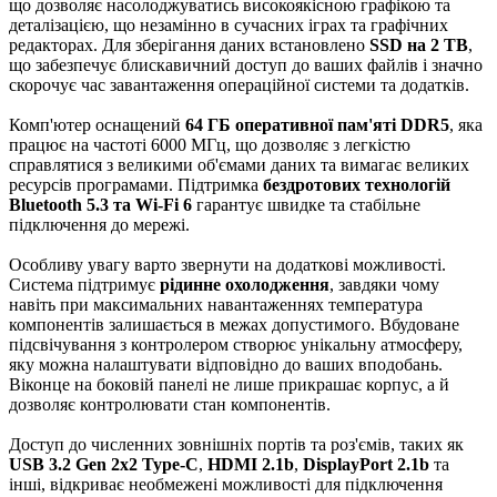
що дозволяє насолоджуватись високоякісною графікою та
деталізацією, що незамінно в сучасних іграх та графічних
редакторах. Для зберігання даних встановлено
SSD на 2 TB
,
що забезпечує блискавичний доступ до ваших файлів і значно
скорочує час завантаження операційної системи та додатків.
Комп'ютер оснащений
64 ГБ оперативної пам'яті DDR5
, яка
працює на частоті 6000 МГц, що дозволяє з легкістю
справлятися з великими об'ємами даних та вимагає великих
ресурсів програмами. Підтримка
бездротових технологій
Bluetooth 5.3 та Wi-Fi 6
гарантує швидке та стабільне
підключення до мережі.
Особливу увагу варто звернути на додаткові можливості.
Система підтримує
рідинне охолодження
, завдяки чому
навіть при максимальних навантаженнях температура
компонентів залишається в межах допустимого. Вбудоване
підсвічування з контролером створює унікальну атмосферу,
яку можна налаштувати відповідно до ваших вподобань.
Віконце на боковій панелі не лише прикрашає корпус, а й
дозволяє контролювати стан компонентів.
Доступ до численних зовнішніх портів та роз'ємів, таких як
USB 3.2 Gen 2x2 Type-C
,
HDMI 2.1b
,
DisplayPort 2.1b
та
інші, відкриває необмежені можливості для підключення