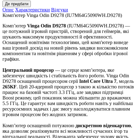
Де придбати
Опис
Характеристики
Відгуки
Комп'ютер Vinga Odin D9278 (IU7M64G5090WH.D9278)
Комп’ютер
Vinga Odin D9278
(IU7M64G5090WH.D9278) —
це потужний ігровий пристрій, створений для геймерів, які
шукають максимум продуктивності й ефективності.
Оснащений новітніми технологіями, цей комп'ютер виведе
ваш ігровий досвід на новий рівень завдяки високоякісним
компонентам та новітнім рішенням у сфері обробки ігрової
графіки.
Центральний процесор
— це серце комп’ютера, яке
забезпечує швидкість і стабільність його роботи. Vinga Odin
D9278 оснащений процесором серії
Intel Core Ultra 7
, модель
265KF
. Цей 20-ядерний процесор з такою ж кількістю потоків
працює на базовій частоті 3.3 ГГц, але завдяки підтримці
Boost режиму, цей показник можна збільшити до вражаючих
5.5 ГГц. Це гарантує вам швидкість роботи навіть у найбільш
ресурсоємних задачах і дає змогу насолоджуватися плавним
ігровим процесом без жодних затримок.
Комп’ютер оснащений потужною
дискретною відеокартою
,
яка дозволяє реалізовувати всі можливості сучасних ігор та
віртуальної реальності. Відеокарта забезпечує чудову якість