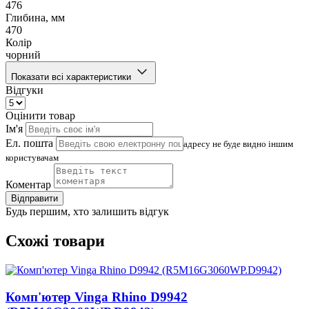
476
Глибина, мм
470
Колір
чорний
Показати всі характеристики
Відгуки
Оцінити товар
Ім'я
Ел. пошта
адресу не буде видно іншим
користувачам
Коментар
Відправити
Будь першим, хто залишить відгук
Схожі товари
Комп'ютер Vinga Rhino D9942