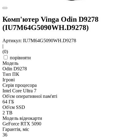
Комп'ютер Vinga Odin D9278
(IU7M64G5090WH.D9278)
Артикул: IU7M64G5090WH.D9278
|
(0)
порівняти
Модель
Odin D9278
Тип ПК
Ігрові
Серія процесора
Intel Core Ultra 7
Об'єм оперативної пам'яті
64 ГБ
Об'єм SSD
2 TB
Модель відеокарти
GeForce RTX 5090
Гарантія, міс
36