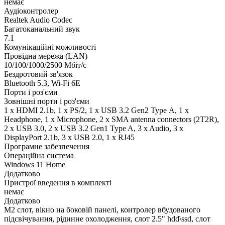
немає
Аудіоконтролер
Realtek Audio Codec
Багатоканальний звук
7.1
Комунікаційні можливості
Провідна мережа (LAN)
10/100/1000/2500 Мбіт/с
Бездротовий зв'язок
Bluetooth 5.3, Wi-Fi 6E
Порти і роз'єми
Зовнішні порти і роз'єми
1 x HDMI 2.1b, 1 x PS/2, 1 x USB 3.2 Gen2 Type А, 1 x
Нeadphone, 1 х Microphone, 2 x SMA antenna connectors (2T2R),
2 x USB 3.0, 2 x USB 3.2 Gen1 Type A, 3 x Audio, 3 x
DisplayPort 2.1b, 3 x USB 2.0, 1 x RJ45
Програмне забезпечення
Операційна система
Windows 11 Home
Додатково
Пристрої введення в комплекті
немає
Додатково
M2 слот, вікно на боковій панелі, контролер вбудованого
підсвічування, рідинне охолодження, слот 2.5" hdd\ssd, слот