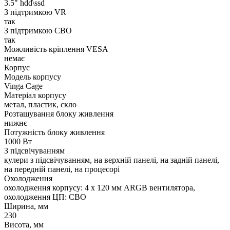
3.5" hdd\ssd
З підтримкою VR
так
З підтримкою СВО
так
Можливість кріплення VESA
немає
Корпус
Модель корпусу
Vinga Cage
Матеріал корпусу
метал, пластик, скло
Розташування блоку живлення
нижнє
Потужність блоку живлення
1000 Вт
З підсвічуванням
кулери з підсвічуванням, на верхній панелі, на задній панелі,
на передній панелі, на процесорі
Охолодження
охолодження корпусу: 4 x 120 мм ARGB вентилятора,
охолодження ЦП: СВО
Ширина, мм
230
Висота, мм