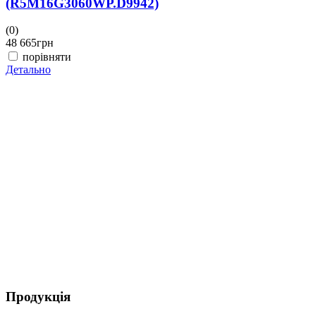
(R5M16G3060WP.D9942)
(0)
(
48 665
грн
4
порівняти
Детально
Д
Продукція