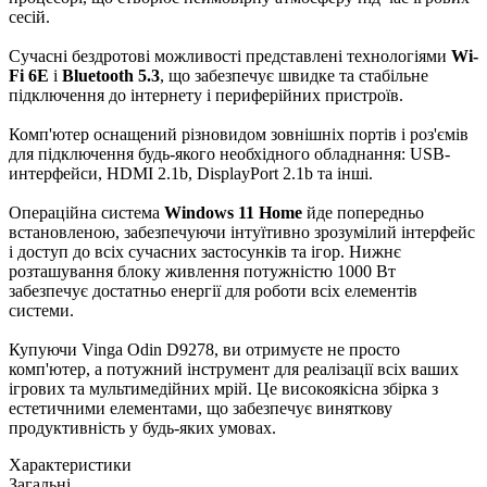
сесій.
Сучасні бездротові можливості представлені технологіями
Wi-
Fi 6E
і
Bluetooth 5.3
, що забезпечує швидке та стабільне
підключення до інтернету і периферійних пристроїв.
Комп'ютер оснащений різновидом зовнішніх портів і роз'ємів
для підключення будь-якого необхідного обладнання: USB-
интерфейси, HDMI 2.1b, DisplayPort 2.1b та інші.
Операційна система
Windows 11 Home
йде попередньо
встановленою, забезпечуючи інтуїтивно зрозумілий інтерфейс
і доступ до всіх сучасних застосунків та ігор. Нижнє
розташування блоку живлення потужністю 1000 Вт
забезпечує достатньо енергії для роботи всіх елементів
системи.
Купуючи Vinga Odin D9278, ви отримуєте не просто
комп'ютер, а потужний інструмент для реалізації всіх ваших
ігрових та мультимедійних мрій. Це високоякісна збірка з
естетичними елементами, що забезпечує виняткову
продуктивність у будь-яких умовах.
Характеристики
Загальні