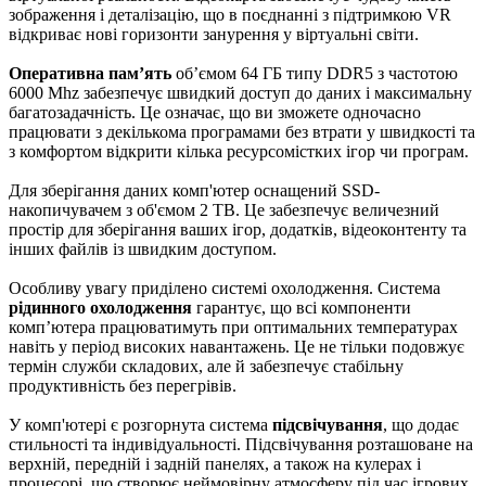
зображення і деталізацію, що в поєднанні з підтримкою VR
відкриває нові горизонти занурення у віртуальні світи.
Оперативна пам’ять
об’ємом 64 ГБ типу DDR5 з частотою
6000 Mhz забезпечує швидкий доступ до даних і максимальну
багатозадачність. Це означає, що ви зможете одночасно
працювати з декількома програмами без втрати у швидкості та
з комфортом відкрити кілька ресурсомістких ігор чи програм.
Для зберігання даних комп'ютер оснащений SSD-
накопичувачем з об'ємом 2 TB. Це забезпечує величезний
простір для зберігання ваших ігор, додатків, відеоконтенту та
інших файлів із швидким доступом.
Особливу увагу приділено системі охолодження. Система
рідинного охолодження
гарантує, що всі компоненти
комп’ютера працюватимуть при оптимальних температурах
навіть у період високих навантажень. Це не тільки подовжує
термін служби складових, але й забезпечує стабільну
продуктивність без перегрівів.
У комп'ютері є розгорнута система
підсвічування
, що додає
стильності та індивідуальності. Підсвічування розташоване на
верхній, передній і задній панелях, а також на кулерах і
процесорі, що створює неймовірну атмосферу під час ігрових