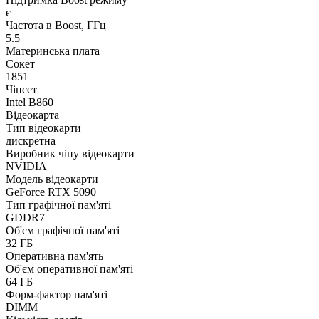
є
Частота в Boost, ГГц
5.5
Материнська плата
Сокет
1851
Чіпсет
Intel B860
Відеокарта
Тип відеокарти
дискретна
Виробник чіпу відеокарти
NVIDIA
Модель відеокарти
GeForce RTX 5090
Тип графічної пам'яті
GDDR7
Об'єм графічної пам'яті
32 ГБ
Оперативна пам'ять
Об'єм оперативної пам'яті
64 ГБ
Форм-фактор пам'яті
DIMM