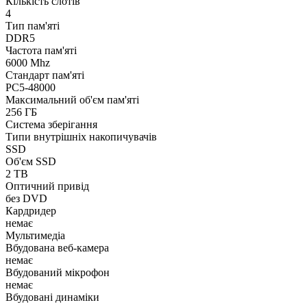
Кількість слотів
4
Тип пам'яті
DDR5
Частота пам'яті
6000 Mhz
Стандарт пам'яті
PC5-48000
Максимальний об'єм пам'яті
256 ГБ
Система зберігання
Типи внутрішніх накопичувачів
SSD
Об'єм SSD
2 TB
Оптичний привід
без DVD
Кардридер
немає
Мультимедіа
Вбудована веб-камера
немає
Вбудований мікрофон
немає
Вбудовані динаміки