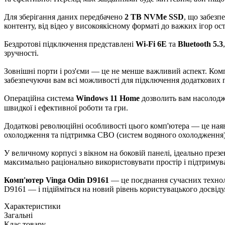
Для зберігання даних передбачено
2 TB NVMe SSD
, що забезп
контенту, від відео у високоякісному форматі до важких ігор ос
Бездротові підключення представлені
Wi-Fi 6E
та
Bluetooth 5.3
зручності.
Зовнішні порти і роз'єми — це не менше важливий аспект. Комп'
забезпечуючи вам всі можливості для підключення додаткових п
Операційна система
Windows 11 Home
дозволить вам насолоджу
швидкої і ефективної роботи та гри.⠀
Додаткові революційні особливості цього комп'ютера — це ная
охолодження та підтримка СВО (систем водяного охолодження)
У величному корпусі з вікном на боковій панелі, ідеально пре
максимально раціонально використовувати простір і підтримуват
Комп'ютер Vinga Odin D9161
— це поєднання сучасних технолог
D9161 — і підійміться на новий рівень користувацького досвіду
Характеристики
Загальні
Клас товару