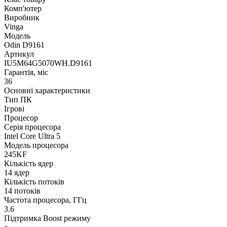
Комп'ютер
Виробник
Vinga
Модель
Odin D9161
Артикул
IU5M64G5070WH.D9161
Гарантія, міс
36
Основні характеристики
Тип ПК
Ігрові
Процесор
Серія процесора
Intel Core Ultra 5
Модель процесора
245KF
Кількість ядер
14 ядер
Кількість потоків
14 потоків
Частота процесора, ГГц
3.6
Підтримка Boost режиму