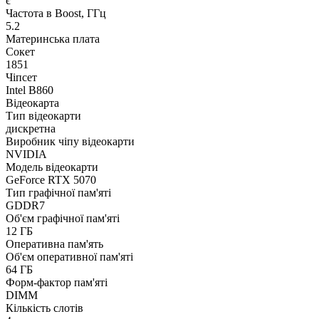
є
Частота в Boost, ГГц
5.2
Материнська плата
Сокет
1851
Чіпсет
Intel B860
Відеокарта
Тип відеокарти
дискретна
Виробник чіпу відеокарти
NVIDIA
Модель відеокарти
GeForce RTX 5070
Тип графічної пам'яті
GDDR7
Об'єм графічної пам'яті
12 ГБ
Оперативна пам'ять
Об'єм оперативної пам'яті
64 ГБ
Форм-фактор пам'яті
DIMM
Кількість слотів