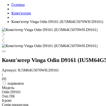
Головна
Комп'ютери
Комп'ютер Vinga Odin D9161 (IU5M64G5070WH.D9161)
Комп'ютер Vinga Odin D9161 (IU5M64G
Артикул: IU5M64G5070WH.D9161
|
(0)
порівняти
Модель
Odin D9161
Тип ПК
Ігрові
Серія процесора