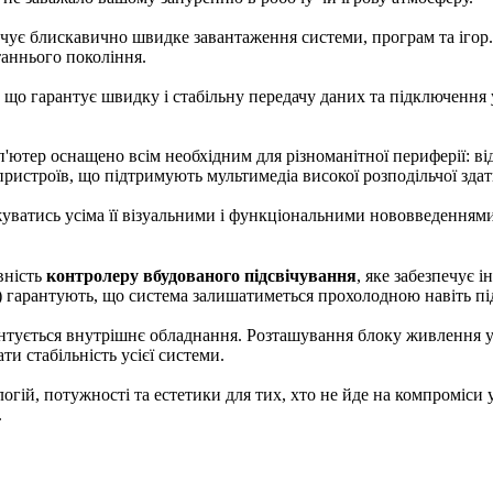
ечує блискавично швидке завантаження системи, програм та ігор. 
таннього покоління.
, що гарантує швидку і стабільну передачу даних та підключенн
ютер оснащено всім необхідним для різноманітної периферії: від
ристроїв, що підтримують мультимедіа високої розподільчої здат
ватись усіма її візуальними і функціональними нововведеннями,
вність
контролеру вбудованого підсвічування
, яке забезпечує 
 гарантують, що система залишатиметься прохолодною навіть п
зентується внутрішнє обладнання. Розташування блоку живлення у
и стабільність усієї системи.
ій, потужності та естетики для тих, хто не йде на компроміси у 
.