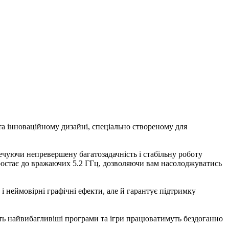
 та інноваційному дизайні, спеціально створеному для
печуючи непревершену багатозадачність і стабільну роботу
 зростає до вражаючих 5.2 ГГц, дозволяючи вам насолоджуватись
 і неймовірні графічні ефекти, але й гарантує підтримку
ть найвибагливіші програми та ігри працюватимуть бездоганно