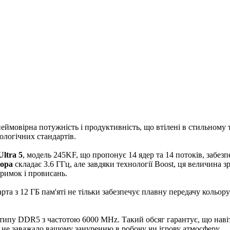
неймовірна потужність і продуктивність, що втілені в стильному
ологічних стандартів.
Ultra 5
, модель 245KF, що пропонує 14 ядер та 14 потоків, забез
сора
складає 3.6 ГГц, але завдяки технології Boost, ця величина
римок і провисань.
та з 12 ГБ пам'яті не тільки забезпечує плавну передачу кольору
типу DDR5 з частотою 6000 MHz. Такий обсяг гарантує, що наві
 не заважало вашому зануренню в робочу чи ігрову атмосферу.