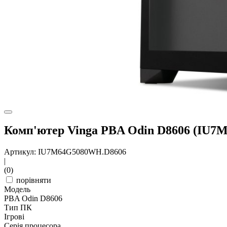
Комп'ютер Vinga PBA Odin D8606 (IU
Артикул: IU7M64G5080WH.D8606
|
(0)
порівняти
Модель
PBA Odin D8606
Тип ПК
Ігрові
Серія процесора